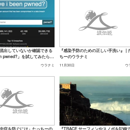
流出していないか確認できる
『感染予防のための正しい手洗い』 | 
been pwned?」を試してみたら…
ちーのウラナミ
のウラナミ
ウラナミ
11月30日
ウ
中症を防ぐには」たっちーの
『TRACE サーフィンやスノボを記録