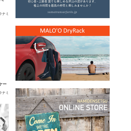
ラナミ
s」ケー
ラナミ