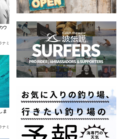
のウ
ラナミ
しま
ラナミ