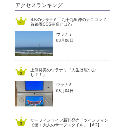
DELTA FORCE SURF
進士剛光
Aichan
アクセスランキング
CBA Films
田原啓江
chan-U
S.Kのウラナミ「九十九里沖のナニコレ!?
首都圏CCS事業とは?」
熊谷素子
植村未来
ECE
ウラナミ
NOBUFUKU
G◎Da
08月06日
大野”MAR”修聖
H
喜納海人
KID
上條将美のウラナミ『人生は暇つぶ
KOBU
し？！』
ウラナミ
KY
08月04日
MIN
mitz
サーフィンライフ新刊発売「ツインフィン
OYZ
で磨く大人のサーフスタイル」【AD】