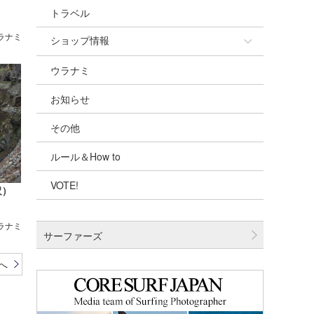
トラベル
ラナミ
ショップ情報
ウラナミ
ショップ情報
お知らせ
湘南
その他
千葉北
ルール＆How to
伊豆
VOTE!
千葉南
沢）
大阪
ラナミ
サーファーズ
四国
へ
沖縄