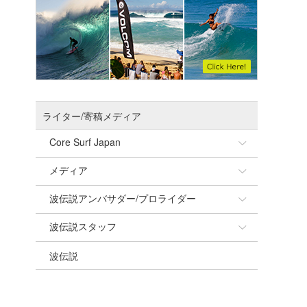
ライター/寄稿メディア
Core Surf Japan
メディア
Naoya Kimoto
波伝説アンバサダー/プロライダー
mitsuteru Kamio
SURFMEDIA
波伝説スタッフ
Yasunari Inoue
Colors MAGAZINE
福島寿実子
波伝説
Yoshiyuki Obata
WAVAL
中浦“JET”章
☆加藤
arukasvision
嵯峨明日香
+☆maki☆+