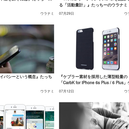
る「活動量計」』たっちーのウラナミ
ウラナミ
07月29日
ウ
ライバシーという概念』たっち
『ケブラー素材を採用した薄型軽量の
「CarbK for iPhone 6s Plus / 6 Plu
ス』たっちーのウラナミ
ウラナミ
07月12日
ウ