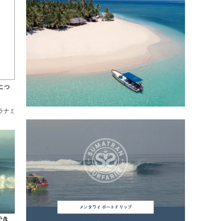
たっ
ラナミ
でき