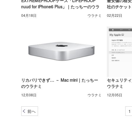
EXTREMEPROOFケース「LIFEPROOF
最安値の格安
nuud for iPhone6 Plus」｜たっちーのウラ
社のチケット
ナミ
ラナミ
04月18日
ウラナミ
02月22日
リカバリできず… － Mac mini｜たっちー
セキュリティ質
のウラナミ
ウラナミ
12月08日
ウラナミ
12月05日
前へ
1