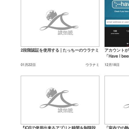
2段階認証を使用する | たっちーのウラナミ
アカウントが
「Have I 
| たっちー
01月22日
ウラナミ
12月18日
『iOSで使用出来るアプリと時間を制限設
「室内での熱