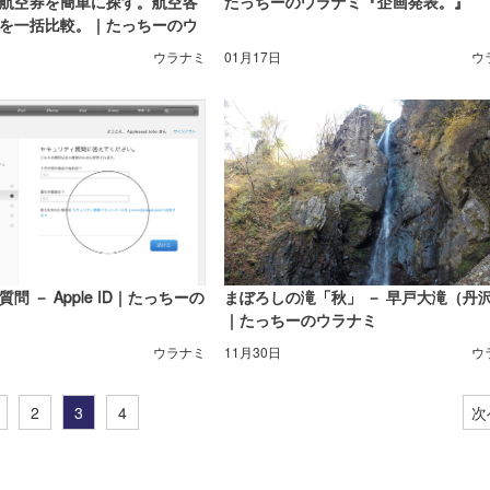
航空券を簡単に探す。航空各
たっちーのウラナミ『企画発表。』
を一括比較。｜たっちーのウ
ウラナミ
01月17日
ウ
問 － Apple ID｜たっちーの
まぼろしの滝「秋」 － 早戸大滝（丹
｜たっちーのウラナミ
ウラナミ
11月30日
ウ
2
3
4
次