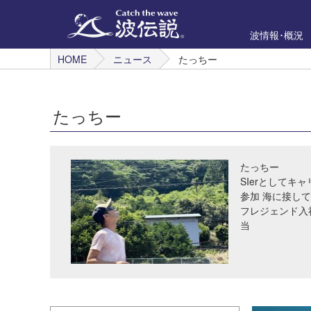
波情報･概況
HOME
ニュース
たっちー
たっちー
たっちー
SIerとして
参加 海に接し
フレジェンド入
当