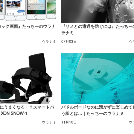
 のロック画面』たっちーのウラナ
『サメとの遭遇を防ぐには』たっちー
ラナミ
ウラナミ
07月03日
ウ
にうまくなる！？スマートバ
パドルボードなのに漕がずに楽しめて
ON SNOW-1
う訳とは…｜たっちーのウラナミ
ウラナミ
11月10日
ウ