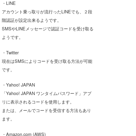
・LINE
wanda
アカウント乗っ取りが流行ったLINEでも、２段
階認証が設定出来るようです。
予報士 hiro.
SMSやLINEメッセージで認証コードを受け取る
banpaku
ようです。
Mr.K
・Twitter
chappy
現在はSMSによりコードを受け取る方法が可能
です。
Romisea
・Yahoo! JAPAN
「Yahoo! JAPAN ワンタイムパスワード」アプ
リに表示されるコードを使用します。
または、メールでコードを受信する方法もあり
ます。
・Amazon.com (AWS)