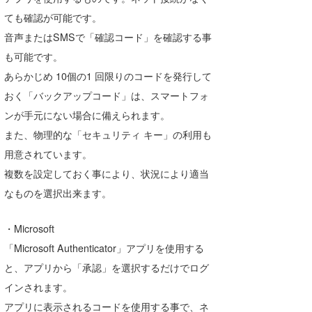
ても確認が可能です。
喜納海人
KID
音声またはSMSで「確認コード」を確認する事
KOBU
も可能です。
KY
あらかじめ 10個の1 回限りのコードを発行して
おく「バックアップコード」は、スマートフォ
MIN
ンが手元にない場合に備えられます。
mitz
また、物理的な「セキュリティ キー」の利用も
用意されています。
OYZ
複数を設定しておく事により、状況により適当
S.K
なものを選択出来ます。
Soulman
・Microsoft
VAGY
「Microsoft Authenticator」アプリを使用する
と、アプリから「承認」を選択するだけでログ
waka☆=
インされます。
YUKI☆
アプリに表示されるコードを使用する事で、ネ