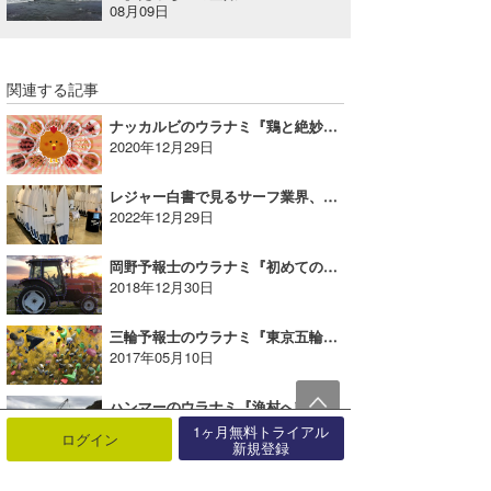
08月09日
関連する記事
ナッカルビのウラナミ『鶏と絶妙なスパイスのコラボレーション』
2020年12月29日
レジャー白書で見るサーフ業界、サーフボードサブスクが業界を底上げする？｜MINのウラナミVol.363
2022年12月29日
岡野予報士のウラナミ『初めてのマザー牧場』
2018年12月30日
三輪予報士のウラナミ『東京五輪追加種目スポーツクライミング。体験してみた！？』
2017年05月10日
ハンマーのウラナミ『漁村へin宮城県石巻②』
2017年01月08日
1ヶ月無料トライアル
ログイン
新規登録
MDKのウラナミ『GC life①～巨大ドローンとのご対面～』