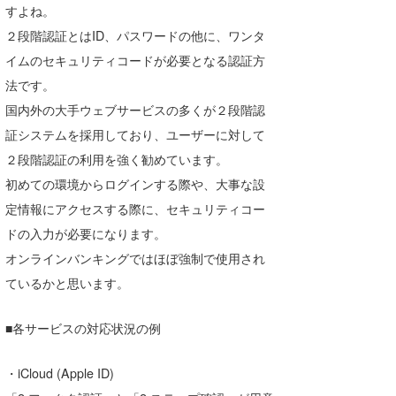
すよね。
湘南
お知らせ
今月のプレゼント
２段階認証とはID、パスワードの他に、ワンタ
千葉北
その他
イムのセキュリティコードが必要となる認証方
法です。
伊豆
ルール＆How to
国内外の大手ウェブサービスの多くが２段階認
千葉南
VOTE!
証システムを採用しており、ユーザーに対して
大阪
２段階認証の利用を強く勧めています。
初めての環境からログインする際や、大事な設
サーファーズ
四国
定情報にアクセスする際に、セキュリティコー
沖縄
ドの入力が必要になります。
オンラインバンキングではほぼ強制で使用され
ているかと思います。
■各サービスの対応状況の例
・iCloud (Apple ID)
ライター/寄稿メディア