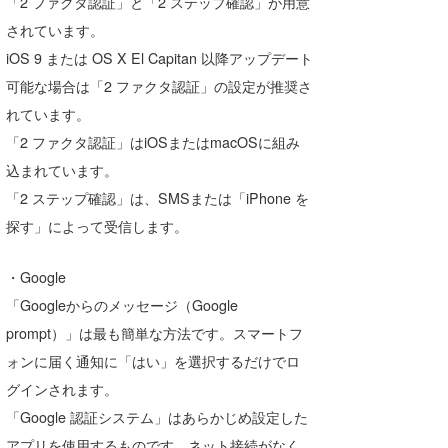
「2 ファクタ認証」と「2 ステップ確認」が用意
Core Surf Japan
されています。
iOS 9 または OS X El Capitan 以降アップデート
メディア
Naoya Kimoto
可能な場合は「2 ファクタ認証」の設定が推奨さ
波伝説アンバサダー/プロライダー
mitsuteru Kamio
SURFMEDIA
れています。
「2 ファクタ認証」はiOSまたはmacOSに組み
波伝説スタッフ
Yasunari Inoue
Colors MAGAZINE
福島寿実子
込まれています。
Yoshiyuki Obata
WAVAL
中浦“JET”章
☆加藤
波伝説
「2 ステップ確認」は、SMSまたは「iPhone を
探す」によって受信します。
arukasvision
嵯峨明日香
+☆maki☆+
DELTA FORCE SURF
進士剛光
Aichan
・Google
「Googleからのメッセージ（Google
CBA Films
田原啓江
chan-U
prompt）」は最も簡単な方法です。スマートフ
熊谷素子
植村未来
ECE
ォンに届く通知に「はい」を選択するだけでロ
グインされます。
NOBUFUKU
G◎Da
「Google 認証システム」はあらかじめ設定した
大野”MAR”修聖
H
アプリを使用するものです。ネット接続がなく