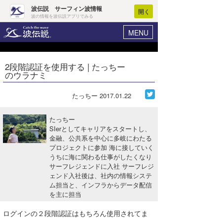
波伝説 サーフィン波情報
開く
波の情報を波伝説アプリでみる
MENU
ニュース
ヘルプ
マイホーム
2段階認証を使用する | たっちー
Core Surf Japan
のウラナミ
ログイン
コンテスト
新規会員登録
たっちー
2017.01.22
ファッション/グッズ
波情報･概況
たっちー
アート＆エンタメ
SIerとしてキャリアをスタートし、
波予想ツール
WAVE HUNTER
金融、公共系を中心に多岐にわたる
プロジェクトに参加 海に接していく
コラム
気象情報
うちに海に関わる仕事がしたくなり
サーフレジェンドに入社 サーフレジ
トラベル
ニュース
ェンド入社後は、社内の情報システ
ム担当と、インフラからデータ配信
ショップ情報
サーフィンエリアガイド
を主に担当
ショップ情報
ウラナミ
会員メニュー
ログインの２段階認証はもちろん使用されてま