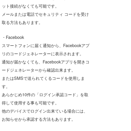
ット接続がなくても可能です。
たっちー
メールまたは電話でセキュリティ コードを受け
ハンマー
取る方法もあります。
まっきー
・Facebook
三輪予報士
スマートフォンに届く通知から、Facebookアプ
リのコードジェネレーターに表示されます。
小川予報士
通知が届かなくても、Facebookアプリを開きコ
上田純子
ードジェネレーターから確認出来ます。
またはSMSで送られてくるコードを使用しま
上條将美
す。
唐澤予報士
あらかじめ10件の「ログイン承認コード」を取
得して使用する事も可能です。
SancheZ
他のデバイスでログイン出来ている場合には、
ゴン
お知らせから承認する方法もあります。
米山予報士