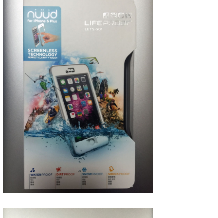
Core Surf Japan
メディア
Naoya Kimoto
波伝説アンバサダー/プロライダー
mitsuteru Kamio
SURFMEDIA
波伝説スタッフ
Yasunari Inoue
Colors MAGAZINE
福島寿実子
Yoshiyuki Obata
WAVAL
中浦“JET”章
☆加藤
波伝説
arukasvision
嵯峨明日香
+☆maki☆+
DELTA FORCE SURF
進士剛光
Aichan
CBA Films
田原啓江
chan-U
熊谷素子
植村未来
ECE
NOBUFUKU
G◎Da
大野”MAR”修聖
H