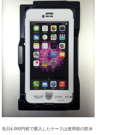
喜納海人
KID
KOBU
KY
MIN
mitz
OYZ
S.K
Soulman
VAGY
waka☆=
先日4,000円程で購入したケースは使用前の防水
YUKI☆