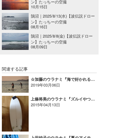
ン】たっちーの空撮
10月15日
鵠沼｜2025/8/13(水)【波伝説ドロー
ン】たっちーの空撮
08月16日
鵠沼｜2025/8/8(金)【波伝説ドロー
ン】たっちーの空撮
08月09日
関連する記事
☆加藤のウラナミ『海で好かれる振る舞いを考えるVol.2』
2019年03月06日
上條将美のウラナミ『ズルイやつ。』
2015年04月13日
上田純子のウラナミ『夏のアイテム』