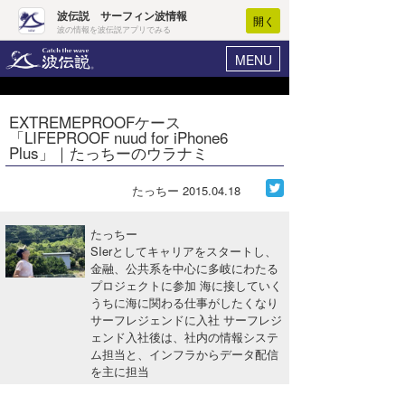
波伝説 サーフィン波情報
開く
波の情報を波伝説アプリでみる
MENU
ニュース
ヘルプ
マイホーム
EXTREMEPROOFケース
Core Surf Japan
「LIFEPROOF nuud for iPhone6
ログイン
Plus」｜たっちーのウラナミ
コンテスト
新規会員登録
たっちー
2015.04.18
ファッション/グッズ
波情報･概況
アート＆エンタメ
たっちー
波予想ツール
WAVE HUNTER
SIerとしてキャリアをスタートし、
金融、公共系を中心に多岐にわたる
コラム
気象情報
プロジェクトに参加 海に接していく
うちに海に関わる仕事がしたくなり
トラベル
ニュース
サーフレジェンドに入社 サーフレジ
ェンド入社後は、社内の情報システ
ショップ情報
サーフィンエリアガイド
ム担当と、インフラからデータ配信
を主に担当
ショップ情報
ウラナミ
会員メニュー