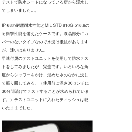
テストで防水シートになっている所から浸水し
たっちー
てしまいました…。
ハンマー
IP-68の耐塵耐水性能とMIL STD 810G-516.6の
まっきー
耐衝撃性能を備えたケースです。液晶部分にカ
バーのないタイプなので水没は抵抗があります
三輪予報士
が、迷いはありません。
小川予報士
早速付属のテストユニットを使用して防水テス
トをしてみましたが、完璧です。いろいろな角
上田純子
度からシャワーをかけ、溜めた水のなかに没し
上條将美
て振り回してみる。（使用前に深さ30センチに
30分間漬けてテストすることが求められていま
唐澤予報士
す。）テストユニットに入れたティッシュは乾
SancheZ
いたままでした。
ゴン
米山予報士