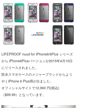
湘南
お知らせ
今月のプレゼント
千葉北
その他
伊豆
ルール＆How to
千葉南
VOTE!
大阪
サーファーズ
四国
LIFEPROOF nuud for iPhone6/6Plus シリーズ
から iPhone6Plusバージョンが2015年4月10日
沖縄
にリリースされました。
防水スマホケースのメジャーブランドからよう
やくiPhone 6 Plus用が出ました。
オフィシャルサイトで12,960 円(税込)
（$99.99）となっています。
ライター/寄稿メディア