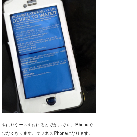
wanda
予報士 hiro.
banpaku
Mr.K
chappy
Romisea
やはりケースを付けるとでかいです。iPhoneで
はなくなります。タフネスiPhoneになります。