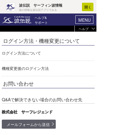
波伝説 サーフィン波情報
開く
波の情報を波伝説アプリでみる
ヘルプ&
MENU
サポート
ヘルプ
ヘルプ
マイホーム
ログイン方法・機種変更について
未ログイン
ログイン
お支払い
-
ログイン方法について
新規会員登録
選択コース
-
機種変更後のログイン方法
波情報･概況
登録情報を確認
波予想ツール
WAVE HUNTER
お問い合わせ
ブラウザの状況
気象情報
Javascript
有効
Q&Aで解決できない場合のお問い合わせ先
Cookie
有効
ニュース
株式会社 サーフレジェンド
プライベートモード
サーフィン
エリアガイド
プライベートモードで
は、ログイン情報が記
ブラウザ
モード
メールフォームから送信
録されないため、アク
会員メニュー
セスのたびにログイン
が求められます。