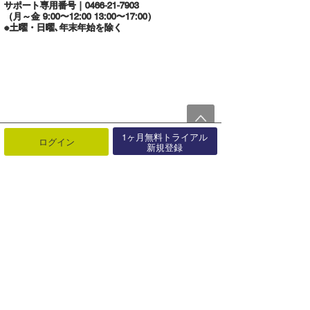
サポート専用番号｜0466-21-7903
（月～金 9:00〜12:00 13:00〜17:00）
今月のプレゼント
※土曜・日曜､年末年始を除く
最近よく見られている質問
お支払い方法を変更するには？
スーパーライブ登録方法/スーパーライブ
のみ退会方法
1ヶ月無料トライアル
登録したログインID・パスワードがわか
ログイン
新規登録
らないのですが、どうしたらよいですか？
利用規約
波予想ツール
波情報・概況
Wave Hunter
お知らせ
利用規約・
ニュース
特商法等について
2026.08.07
ユーザー情報の登録・
【伊良湖】第20回アジア競技大会サーフィ
ヘルプ・お問い合わせ
確認・変更
ン競技が太平洋ロングビーチで開催！9/21
～29は交通規制があります！
マイホーム
今月のプレゼント
VOTE