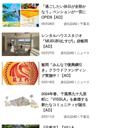
「過ごしたい休日が全部か
wanda
なう」ペンションが一宮に
OPEN【AD】
予報士 hiro.
05月28日
波伝説AD | 千葉北
banpaku
レンタルハウススタジオ
「MUSUBI(むすび)」@飯岡
Mr.K
【AD】
03月27日
波伝説AD | ニュース
chappy
飯岡「みんなで復興綱引
Romisea
き」クラウドファンディン
グ実施中！【AD】
03月18日
波伝説AD | ニュース
2024年春、千葉県九十九里
町に「VISSLA」を象徴する
新たなコミュニティが誕生
【AD】
03月11日
波伝説AD | 千葉北
【千葉北】『VILLA