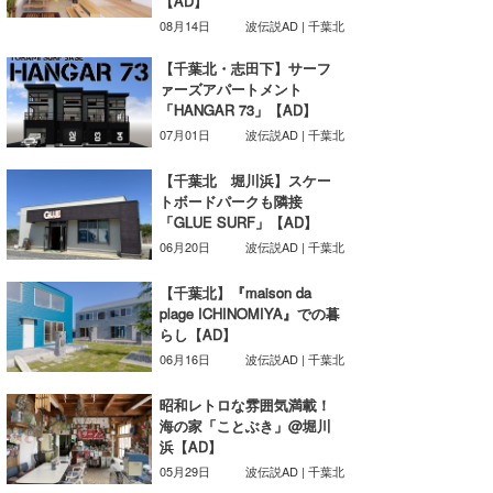
【AD】
08月14日
波伝説AD | 千葉北
たっちー
【千葉北・志田下】サーフ
ハンマー
ァーズアパートメント
「HANGAR 73」【AD】
まっきー
07月01日
波伝説AD | 千葉北
三輪予報士
【千葉北 堀川浜】スケー
トボードパークも隣接
小川予報士
「GLUE SURF」【AD】
06月20日
波伝説AD | 千葉北
上田純子
【千葉北】『maison da
上條将美
plage ICHINOMIYA』での暮
らし【AD】
唐澤予報士
06月16日
波伝説AD | 千葉北
SancheZ
昭和レトロな雰囲気満載！
海の家「ことぶき」@堀川
ゴン
浜【AD】
05月29日
波伝説AD | 千葉北
米山予報士