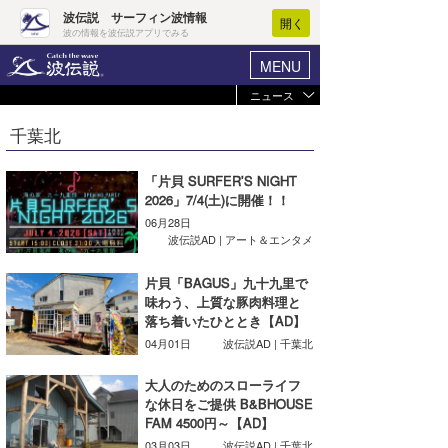
波伝説 サーフィン波情報
開く
波の情報を波伝説アプリでみる
MENU
ニュース
ヘルプ
マイホーム
千葉北
Core Surf Japan
ログイン
コンテスト
「片貝 SURFER’S NIGHT
新規会員登録
2026」7/4(土)に開催！！
ファッション/グッズ
06月28日
波情報･概況
波伝説AD | アート＆エンタメ
アート＆エンタメ
波予想ツール
WAVE HUNTER
片貝「BAGUS」九十九里で
コラム
味わう、上質な豚肉料理と
気象情報
落ち着いたひととき【AD】
トラベル
04月01日
波伝説AD | 千葉北
ニュース
ショップ情報
大人のためのスローライフ
サーフィンエリアガイド
な休日をご提供 B&BHOUSE
ショップ情報
FAM 4500円～【AD】
ウラナミ
会員メニュー
03月03日
波伝説AD | 千葉北