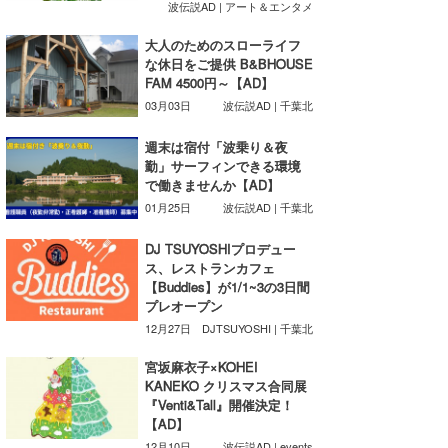
波伝説AD | アート＆エンタメ
Core Surf Japan
大人のためのスローライフ
メディア
Naoya Kimoto
な休日をご提供 B&BHOUSE
FAM 4500円～【AD】
波伝説アンバサダー/プロライダー
mitsuteru Kamio
SURFMEDIA
03月03日
波伝説AD | 千葉北
波伝説スタッフ
Yasunari Inoue
Colors MAGAZINE
福島寿実子
週末は宿付「波乗り＆夜
勤」サーフィンできる環境
で働きませんか【AD】
Yoshiyuki Obata
WAVAL
中浦“JET”章
☆加藤
波伝説
01月25日
波伝説AD | 千葉北
arukasvision
嵯峨明日香
+☆maki☆+
DJ TSUYOSHIプロデュー
ス、レストランカフェ
DELTA FORCE SURF
進士剛光
Aichan
【Buddies】が1/1~3の3日間
プレオープン
CBA Films
田原啓江
chan-U
12月27日
DJTSUYOSHI | 千葉北
熊谷素子
植村未来
ECE
宮坂麻衣子×KOHEI
KANEKO クリスマス合同展
NOBUFUKU
G◎Da
『Venti&Tall』開催決定！
【AD】
大野”MAR”修聖
H
12月10日
波伝説AD | events