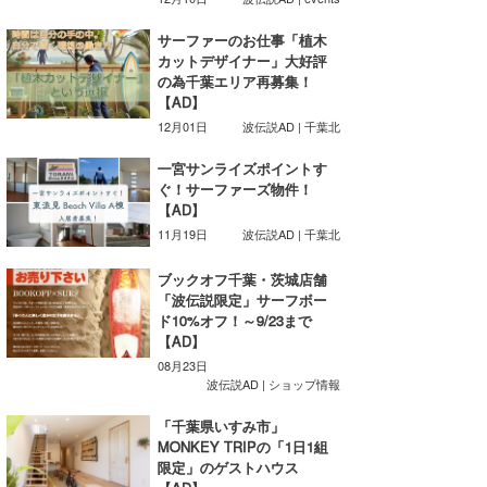
喜納海人
KID
サーファーのお仕事「植木
カットデザイナー」大好評
KOBU
の為千葉エリア再募集！
【AD】
KY
12月01日
波伝説AD | 千葉北
MIN
一宮サンライズポイントす
ぐ！サーファーズ物件！
mitz
【AD】
11月19日
波伝説AD | 千葉北
OYZ
ブックオフ千葉・茨城店舗
S.K
「波伝説限定」サーフボー
ド10%オフ！～9/23まで
Soulman
【AD】
08月23日
VAGY
波伝説AD | ショップ情報
「千葉県いすみ市」
waka☆=
MONKEY TRIPの「1日1組
限定」のゲストハウス
YUKI☆