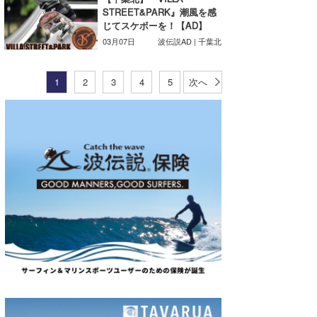
STREET&PARK』潮風を感
じてスケボーを！【AD】
03月07日
波伝説AD | 千葉北
1
2
3
4
5
次へ