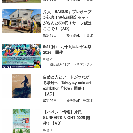
湘南
お知らせ
今月のプレゼント
片貝「BAGUS」プレオープ
千葉北
その他
ン記念！波伝説限定セット
がなんと500円！サーフ飯は
ここで！【AD】
伊豆
ルール＆How to
02月18日
波伝説AD | 千葉北
千葉南
VOTE!
8/31(日)「九十九里レゲエ祭
2025」開催
大阪
08月28日
サーファーズ
波伝説AD | アート＆エンタメ
四国
自然と人とアートがつなが
沖縄
る場所へ─Takuya.y solo art
exhibition「flow」開催！
【AD】
07月25日
波伝説AD | 千葉北
【イベント情報】片貝
SURFER’S NIGHT 2025 開
催！【AD】
ライター/寄稿メディア
07月03日