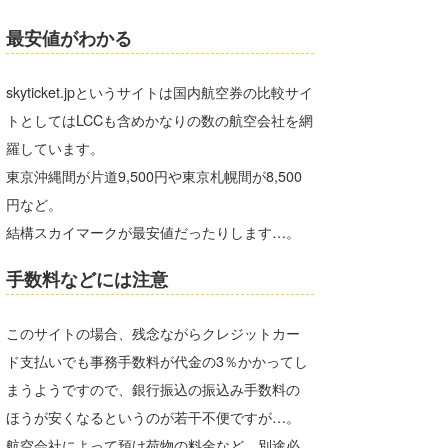
Core Surf Japan
最安値がわかる
メディア
Naoya Kimoto
skyticket.jpというサイトは国内航空券の比較サイ
波伝説アンバサダー/プロライダー
mitsuteru Kamio
SURFMEDIA
トとしてはLCCも含めかなりの数の航空会社を網
波伝説スタッフ
Yasunari Inoue
Colors MAGAZINE
福島寿実子
羅しています。
東京沖縄間が片道9,500円や東京札幌間が8,500
Yoshiyuki Obata
WAVAL
中浦“JET”章
☆加藤
波伝説
円など。
arukasvision
嵯峨明日香
+☆maki☆+
結構スカイマークが最安値だったりします…。
DELTA FORCE SURF
進士剛光
Aichan
手数料などには注意
CBA Films
田原啓江
chan-U
このサイトの場合、残念ながらクレジットカー
熊谷素子
植村未来
ECE
ド支払いでも事務手数料が代金の3％かかってし
まうようですので、銀行振込の振込み手数料の
NOBUFUKU
G◎Da
ほうが安くなるというのが若干不便ですが…。
大野”MAR”修聖
H
航空会社によって預け荷物の料金など、別途必