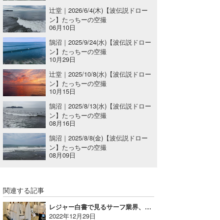
辻堂｜2026/6/4(木)【波伝説ドロー
たっちー
ン】たっちーの空撮
06月10日
ハンマー
鵠沼｜2025/9/24(水)【波伝説ドロー
ン】たっちーの空撮
まっきー
10月29日
辻堂｜2025/10/8(水)【波伝説ドロー
三輪予報士
ン】たっちーの空撮
10月15日
小川予報士
鵠沼｜2025/8/13(水)【波伝説ドロー
上田純子
ン】たっちーの空撮
08月16日
上條将美
鵠沼｜2025/8/8(金)【波伝説ドロー
ン】たっちーの空撮
唐澤予報士
08月09日
SancheZ
関連する記事
ゴン
レジャー白書で見るサーフ業界、サーフボードサブスクが業界を底上げする？｜MINのウラナミVol.363
米山予報士
2022年12月29日