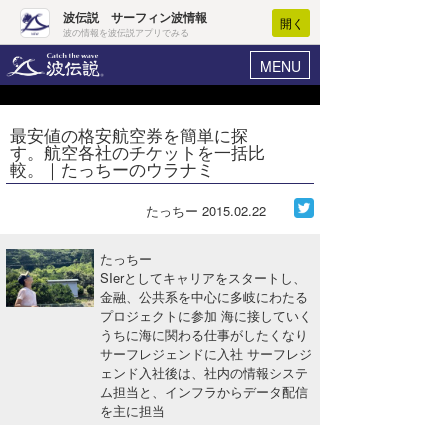
波伝説 サーフィン波情報
開く
波の情報を波伝説アプリでみる
MENU
ニュース
ヘルプ
マイホーム
最安値の格安航空券を簡単に探
Core Surf Japan
す。航空各社のチケットを一括比
ログイン
較。｜たっちーのウラナミ
コンテスト
新規会員登録
たっちー
2015.02.22
ファッション/グッズ
波情報･概況
アート＆エンタメ
たっちー
波予想ツール
WAVE HUNTER
SIerとしてキャリアをスタートし、
金融、公共系を中心に多岐にわたる
コラム
気象情報
プロジェクトに参加 海に接していく
うちに海に関わる仕事がしたくなり
トラベル
ニュース
サーフレジェンドに入社 サーフレジ
ェンド入社後は、社内の情報システ
ショップ情報
サーフィンエリアガイド
ム担当と、インフラからデータ配信
を主に担当
ショップ情報
ウラナミ
会員メニュー