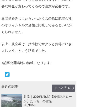
要な料金が変わってくるので注意が必要です。
喜納海人
KID
KOBU
最安値をみつけたらいちおう念の為に航空会社
のオフィシャルの金額と比較してみるといいか
KY
もしれません。
MIN
以上、航空券は一括比較でサクッとお得にいき
mitz
ましょう、という話題でした。
OYZ
※記事公開当時の情報になります。
S.K
Soulman
VAGY
最近の記事
もっと見る
waka☆=
辻堂｜2026/8/5(水)【波伝説ドロー
ン】たっちーの空撮
YUKI☆
08月05日