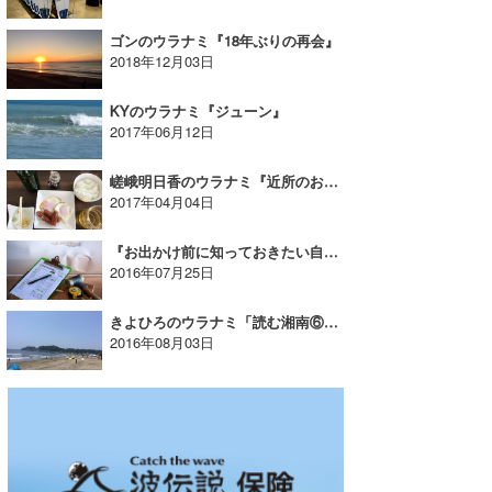
wanda
ゴンのウラナミ『18年ぶりの再会』
2018年12月03日
予報士 hiro.
KYのウラナミ『ジューン』
banpaku
2017年06月12日
Mr.K
嵯峨明日香のウラナミ『近所のおにぎり屋さん。』
2017年04月04日
chappy
『お出かけ前に知っておきたい自動車保険』たっちーのウラナミ
Romisea
2016年07月25日
きよひろのウラナミ「読む湘南⑥」下水放流事故！？
2016年08月03日