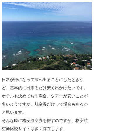
湘南
お知らせ
今月のプレゼント
千葉北
その他
伊豆
ルール＆How to
千葉南
VOTE!
大阪
サーファーズ
四国
沖縄
日常が嫌になって旅へ出ることにしたときな
ど、基本的に出来るだけ安く出かけたいです。
ホテルも決めておく場合、ツアーが安いことが
多いようですが、航空券だけって場合もあるか
と思います。
そんな時に格安航空券を探すのですが、格安航
ライター/寄稿メディア
空券比較サイトは多く存在します。