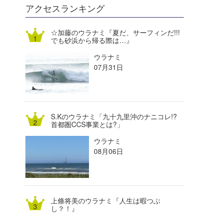
DELTA FORCE SURF
進士剛光
Aichan
アクセスランキング
CBA Films
田原啓江
chan-U
☆加藤のウラナミ『夏だ、サーフィンだ!!!
でも砂浜から帰る際は…』
熊谷素子
植村未来
ECE
ウラナミ
NOBUFUKU
G◎Da
07月31日
大野”MAR”修聖
H
喜納海人
KID
S.Kのウラナミ「九十九里沖のナニコレ!?
KOBU
首都圏CCS事業とは?」
ウラナミ
KY
08月06日
MIN
mitz
上條将美のウラナミ『人生は暇つぶ
OYZ
し？！』