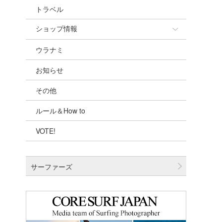
トラベル
ショップ情報
ウラナミ
ショップ情報
お知らせ
湘南
その他
千葉北
ルール＆How to
伊豆
VOTE!
千葉南
大阪
サーファーズ
四国
沖縄