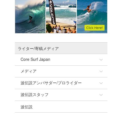
ライター/寄稿メディア
Core Surf Japan
メディア
Naoya Kimoto
波伝説アンバサダー/プロライダー
mitsuteru Kamio
SURFMEDIA
波伝説スタッフ
Yasunari Inoue
Colors MAGAZINE
福島寿実子
波伝説
Yoshiyuki Obata
WAVAL
中浦“JET”章
☆加藤
arukasvision
嵯峨明日香
+☆maki☆+