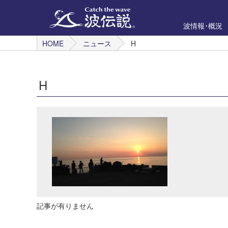
波情報･概況
HOME
ニュース
H
H
記事が有りません