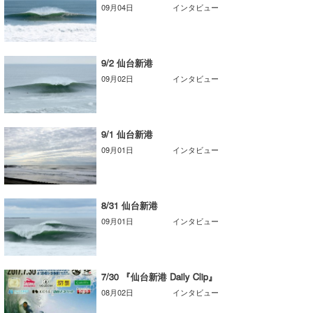
09月04日
インタビュー
wanda
予報士 hiro.
9/2 仙台新港
banpaku
09月02日
インタビュー
Mr.K
9/1 仙台新港
chappy
09月01日
インタビュー
Romisea
8/31 仙台新港
09月01日
インタビュー
7/30 『仙台新港 Daily Clip』
08月02日
インタビュー