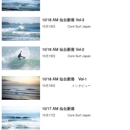
喜納海人
KID
KOBU
10/18 AM 仙台新港 Vol-3
10月19日
Core Surf Japan
KY
MIN
10/18 AM 仙台新港 Vol-2
mitz
10月19日
Core Surf Japan
OYZ
S.K
10/18 AM 仙台新港 Vol-1
10月18日
インタビュー
Soulman
VAGY
10/17 AM 仙台新港
waka☆=
10月17日
Core Surf Japan
YUKI☆