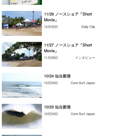
湘南
お知らせ
今月のプレゼント
11/29 ノースショア「Short
千葉北
その他
Movie」
12月02日
Daily Clip
伊豆
ルール＆How to
千葉南
VOTE!
11/27 ノースショア「Short
Movie」
大阪
11月29日
インタビュー
サーファーズ
四国
10/24 仙台新港
沖縄
10月24日
Core Surf Japan
10/23 仙台新港
10月24日
Core Surf Japan
ライター/寄稿メディア