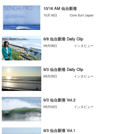
10/16 AM 仙台新港
たっちー
10月16日
Core Surf Japan
ハンマー
まっきー
9/8 仙台新港 Daily Clip
三輪予報士
09月08日
インタビュー
小川予報士
9/3 仙台新港 Daily Clip
上田純子
09月05日
インタビュー
上條将美
唐澤予報士
9/3 仙台新港 Vol.2
SancheZ
09月04日
インタビュー
ゴン
9/3 仙台新港 Vol.1
米山予報士