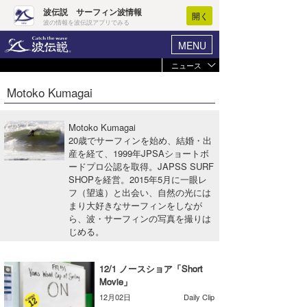
波伝説 サーフィン波情報
開く
波の情報を波伝説アプリでみる
MENU
ニュース
ヘルプ
マイホーム
Motoko Kumagai
Core Surf Japan
ログイン
コンテスト
Motoko Kumagai
新規会員登録
20歳でサーフィンを始め、結婚・出
ファッション/グッズ
産を経て、1999年JPSAショートボ
波情報･概況
ードプロ公認を取得。JAPSS SURF
アート＆エンタメ
SHOPを経営。2015年5月に一眼レ
波予想ツール
WAVE HUNTER
フ（望遠）と出会い、自然の光には
コラム
まり大好きなサーフィンをしなが
気象情報
ら、波・サーフィンの写真を撮りは
じめる。
トラベル
ニュース
ショップ情報
サーフィンエリアガイド
12/1 ノースショア「Short
Movie」
ショップ情報
ウラナミ
会員メニュー
12月02日
Daily Clip