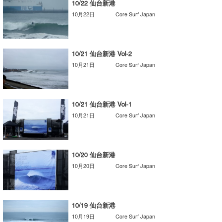
10/22 仙台新港
Core Surf Japan
10月22日
Core Surf Japan
メディア
Naoya Kimoto
波伝説アンバサダー/プロライダー
mitsuteru Kamio
SURFMEDIA
10/21 仙台新港 Vol-2
10月21日
Core Surf Japan
波伝説スタッフ
Yasunari Inoue
Colors MAGAZINE
福島寿実子
Yoshiyuki Obata
WAVAL
中浦“JET”章
☆加藤
波伝説
10/21 仙台新港 Vol-1
arukasvision
嵯峨明日香
+☆maki☆+
10月21日
Core Surf Japan
DELTA FORCE SURF
進士剛光
Aichan
CBA Films
田原啓江
chan-U
10/20 仙台新港
10月20日
Core Surf Japan
熊谷素子
植村未来
ECE
NOBUFUKU
G◎Da
10/19 仙台新港
大野”MAR”修聖
H
10月19日
Core Surf Japan