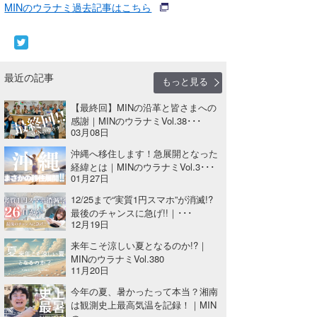
MINのウラナミ過去記事はこちら
最近の記事
もっと見る
【最終回】MINの沿革と皆さまへの
感謝｜MINのウラナミVol.38･･･
03月08日
沖縄へ移住します！急展開となった
経緯とは｜MINのウラナミVol.3･･･
01月27日
12/25まで“実質1円スマホ”が消滅!?
最後のチャンスに急げ!!｜･･･
12月19日
来年こそ涼しい夏となるのか!?｜
MINのウラナミVol.380
11月20日
今年の夏、暑かったって本当？湘南
は観測史上最高気温を記録！｜MIN