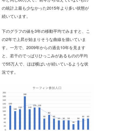
喜納海人
KID
の統計上最も少なかった2015年より多い状態が
続いています。
KOBU
下のグラフの値を3年の移動平均でみますと、こ
KY
の2年で上昇が始まりそうな曲線を描いていま
MIN
す。一方で、2009年からの過去10年を見ます
mitz
と、若干のでっぱりひっこみがあるものの平均
で55万人で、ほぼ横ばいが続いているような状
OYZ
況です。
S.K
Soulman
VAGY
waka☆=
YUKI☆