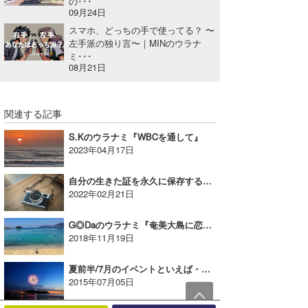
の･･･
09月24日
スマホ、どっちの手で使ってる？ 〜
左手派の独り言〜｜MINのウラナ
ミ･･･
08月21日
関連する記事
S.Kのウラナミ『WBCを通して』
2023年04月17日
自分の生きた証を永久に保存する方法と、その先の世界｜MINのウラナミVol.356
2022年02月21日
G◎Daのウラナミ『奄美大島に恋をしてから早5年』
2018年11月19日
夏前半/7月のイベントといえば・・・「日本と世界」｜banpakuのウラナミ
2015年07月05日