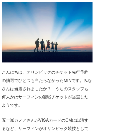
湘南
お知らせ
今月のプレゼント
千葉北
その他
伊豆
ルール＆How to
千葉南
VOTE!
大阪
サーファーズ
四国
こんにちは、オリンピックのチケット先行予約
沖縄
の抽選でひとつも当たらなかったMINです。みな
さんは当選されましたか？ うちのスタッフも
何人かはサーフィンの観戦チケットが当選した
ようです。
五十嵐カノアさんがVISAカードのCMに出演す
ライター/寄稿メディア
るなど、サーフィンがオリンピック競技として