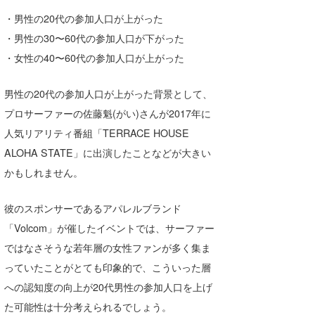
・男性の20代の参加人口が上がった
wanda
・男性の30〜60代の参加人口が下がった
予報士 hiro.
・女性の40〜60代の参加人口が上がった
banpaku
男性の20代の参加人口が上がった背景として、
Mr.K
プロサーファーの佐藤魁(がい)さんが2017年に
人気リアリティ番組「TERRACE HOUSE
chappy
ALOHA STATE」に出演したことなどが大きい
Romisea
かもしれません。
彼のスポンサーであるアパレルブランド
「Volcom」が催したイベントでは、サーファー
ではなさそうな若年層の女性ファンが多く集ま
っていたことがとても印象的で、こういった層
への認知度の向上が20代男性の参加人口を上げ
た可能性は十分考えられるでしょう。