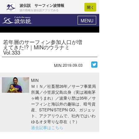
波伝説 サーフィン波情報
開く
波の情報を波伝説アプリでみる
MENU
ニュース
ヘルプ
マイホーム
若年層のサーフィン参加人口が増
Core Surf Japan
えてきた!?｜MINのウラナミ
ログイン
Vol.333
コンテスト
新規会員登録
2019.09.03
MIN
ファッション/グッズ
波情報･概況
アート＆エンタメ
MIN
波予想ツール
WAVE HUNTER
ＭＩＮ／社畜暦26年／サーフ事業局
所属／小笠原父島出身（実は湘南茅
コラム
気象情報
ヶ崎うまれ）／波乗り歴は35年／サ
ーフィンと海以外の趣味は、暗号資
トラベル
ニュース
産、STEPN/STEPN GO、ガジェッ
ト、アクアリウムで、社内ではいわ
ショップ情報
サーフィンエリアガイド
ゆるオタ寄りな存在（？）
過去記事はこちら
ショップ情報
ウラナミ
会員メニュー