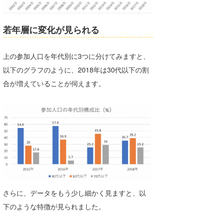
たっちー
若年層に変化が見られる
ハンマー
まっきー
上の参加人口を年代別に3つに分けてみますと、
以下のグラフのように、2018年は30代以下の割
三輪予報士
合が増えていることが伺えます。
小川予報士
上田純子
上條将美
唐澤予報士
SancheZ
さらに、データをもう少し細かく見ますと、以
ゴン
下のような特徴が見られました。
米山予報士