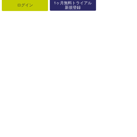
1ヶ月無料トライアル
ハンマーのウラナミ『昭和の香り 手漕ぎ船について』
ログイン
新規登録
2018年05月11日
chan-Uのウラナミ『無事に行けて良かったザンジバル島①』
2020年04月01日