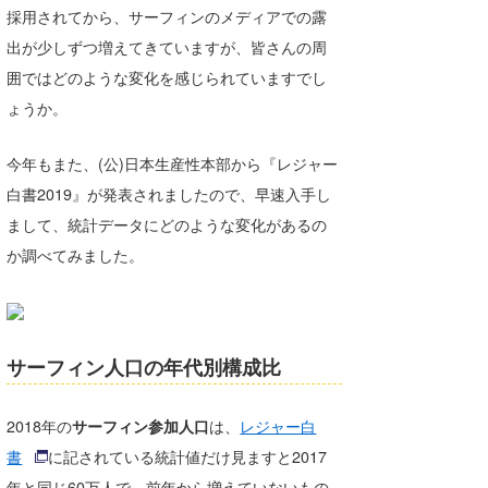
採用されてから、サーフィンのメディアでの露
Core Surf Japan
出が少しずつ増えてきていますが、皆さんの周
メディア
Naoya Kimoto
囲ではどのような変化を感じられていますでし
ょうか。
波伝説アンバサダー/プロライダー
mitsuteru Kamio
SURFMEDIA
波伝説スタッフ
Yasunari Inoue
Colors MAGAZINE
福島寿実子
今年もまた、(公)日本生産性本部から『レジャー
白書2019』が発表されましたので、早速入手し
Yoshiyuki Obata
WAVAL
中浦“JET”章
☆加藤
波伝説
まして、統計データにどのような変化があるの
arukasvision
嵯峨明日香
+☆maki☆+
か調べてみました。
DELTA FORCE SURF
進士剛光
Aichan
CBA Films
田原啓江
chan-U
サーフィン人口の年代別構成比
熊谷素子
植村未来
ECE
2018年の
サーフィン参加人口
は、
レジャー白
NOBUFUKU
G◎Da
書
に記されている統計値だけ見ますと2017
大野”MAR”修聖
H
年と同じ60万人で、前年から増えていないもの