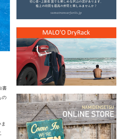
白書
もの
いま
こ