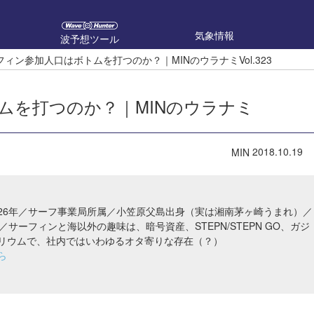
気象情報
波予想ツール
ィン参加人口はボトムを打つのか？｜MINのウラナミVol.323
ムを打つのか？｜MINのウラナミ
2018.10.19
MIN
26年／サーフ事業局所属／小笠原父島出身（実は湘南茅ヶ崎うまれ）／
／サーフィンと海以外の趣味は、暗号資産、STEPN/STEPN GO、ガジ
リウムで、社内ではいわゆるオタ寄りな存在（？）
ら