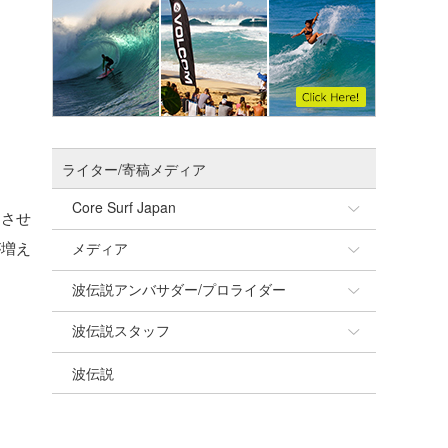
ライター/寄稿メディア
Core Surf Japan
加させ
が増え
メディア
Naoya Kimoto
波伝説アンバサダー/プロライダー
mitsuteru Kamio
SURFMEDIA
波伝説スタッフ
Yasunari Inoue
Colors MAGAZINE
福島寿実子
波伝説
Yoshiyuki Obata
WAVAL
中浦“JET”章
☆加藤
arukasvision
嵯峨明日香
+☆maki☆+