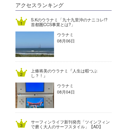
DELTA FORCE SURF
進士剛光
Aichan
アクセスランキング
CBA Films
田原啓江
chan-U
S.Kのウラナミ「九十九里沖のナニコレ!?
首都圏CCS事業とは?」
熊谷素子
植村未来
ECE
ウラナミ
NOBUFUKU
G◎Da
08月06日
大野”MAR”修聖
H
喜納海人
KID
上條将美のウラナミ『人生は暇つぶ
KOBU
し？！』
ウラナミ
KY
08月04日
MIN
mitz
サーフィンライフ新刊発売「ツインフィン
OYZ
で磨く大人のサーフスタイル」【AD】