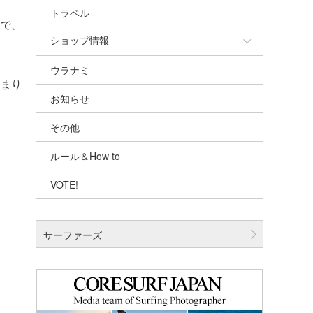
トラベル
チで、
ショップ情報
ウラナミ
ショップ情報
掴まり
お知らせ
湘南
その他
千葉北
ルール＆How to
伊豆
VOTE!
千葉南
大阪
サーファーズ
四国
沖縄