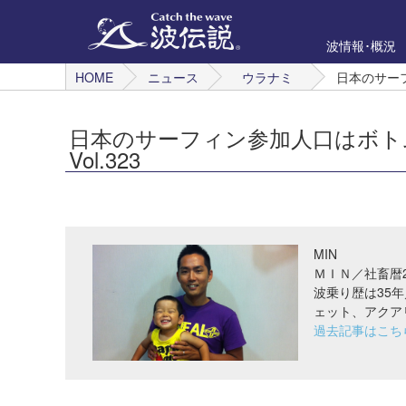
波情報･概況
HOME
ニュース
ウラナミ
日本のサーフ
日本のサーフィン参加人口はボト
Vol.323
MIN
ＭＩＮ／社畜暦
波乗り歴は35年
ェット、アクア
過去記事はこち