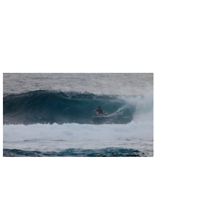
たっちー
ハンマー
まっきー
三輪予報士
小川予報士
上田純子
上條将美
唐澤予報士
SancheZ
ゴン
米山予報士