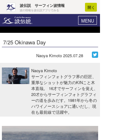
波伝説 サーフィン波情報
開く
波の情報を波伝説アプリでみる
MENU
ニュース
ヘルプ
マイホーム
7/25 Okinawa Day
Core Surf Japan
ログイン
コンテスト
Naoya Kimoto
2025.07.28
新規会員登録
ファッション/グッズ
Naoya Kimoto
波情報･概況
サーフィンフォトグラフ界の巨匠、
アート＆エンタメ
重厚なショットが魅力のKINこと木
波予想ツール
WAVE HUNTER
本直哉。 16才でサーフィンを覚え、
コラム
20才からサーフィンフォトグラフィ
気象情報
ーの道を歩みだす。1981年から冬の
ハワイノースショアに通いだし、現
トラベル
ニュース
在も最前線で活躍中。
ショップ情報
サーフィンエリアガイド
ショップ情報
ウラナミ
会員メニュー