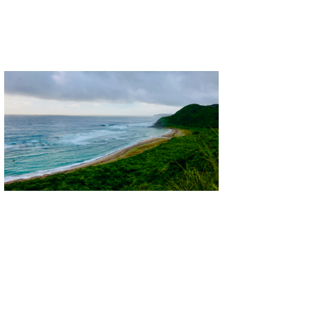
喜納海人
KID
KOBU
KY
MIN
mitz
OYZ
S.K
Soulman
VAGY
waka☆=
YUKI☆