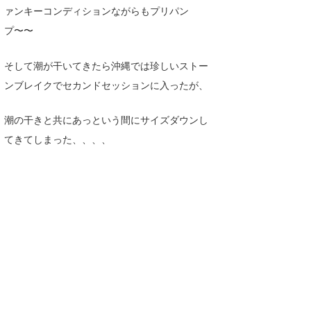
ァンキーコンディションながらもプリパン
Core Surf Japan
プ〜〜
メディア
Naoya Kimoto
そして潮が干いてきたら沖縄では珍しいストー
波伝説アンバサダー/プロライダー
mitsuteru Kamio
SURFMEDIA
ンブレイクでセカンドセッションに入ったが、
波伝説スタッフ
Yasunari Inoue
Colors MAGAZINE
福島寿実子
潮の干きと共にあっという間にサイズダウンし
Yoshiyuki Obata
WAVAL
中浦“JET”章
☆加藤
波伝説
てきてしまった、、、、
arukasvision
嵯峨明日香
+☆maki☆+
DELTA FORCE SURF
進士剛光
Aichan
CBA Films
田原啓江
chan-U
熊谷素子
植村未来
ECE
NOBUFUKU
G◎Da
大野”MAR”修聖
H