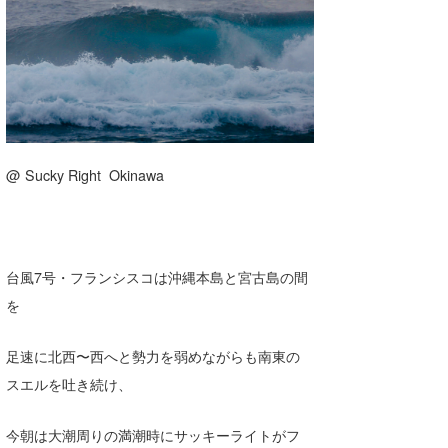
湘南
お知らせ
今月のプレゼント
千葉北
その他
伊豆
ルール＆How to
千葉南
VOTE!
@ Sucky Right Okinawa
大阪
サーファーズ
四国
沖縄
台風7号・フランシスコは沖縄本島と宮古島の間
を
足速に北西〜西へと勢力を弱めながらも南東の
スエルを吐き続け、
ライター/寄稿メディア
今朝は大潮周りの満潮時にサッキーライトがフ