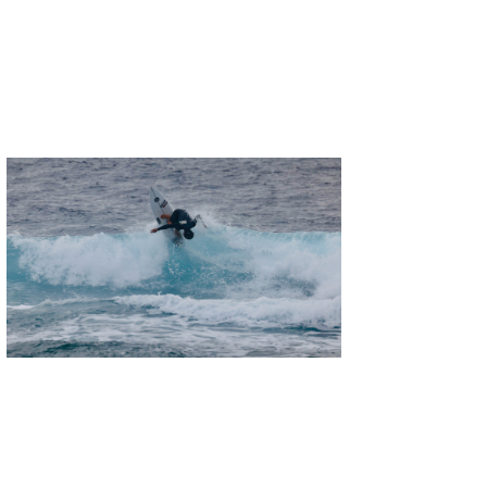
wanda
予報士 hiro.
banpaku
Mr.K
chappy
Romisea