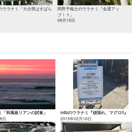
のウラナミ『大分県はすばら
岡野予報士のウラナミ『金運アッ
プ！？』
08月15日
ナミ「和風板リアンの試食」
mitzのウラナミ『頑張れ、マグロ!!』
28日
2015年02月16日