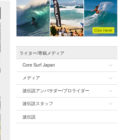
ライター/寄稿メディア
Core Surf Japan
メディア
Naoya Kimoto
波伝説アンバサダー/プロライダー
mitsuteru Kamio
SURFMEDIA
波伝説スタッフ
Yasunari Inoue
Colors MAGAZINE
福島寿実子
波伝説
Yoshiyuki Obata
WAVAL
中浦“JET”章
☆加藤
arukasvision
嵯峨明日香
+☆maki☆+