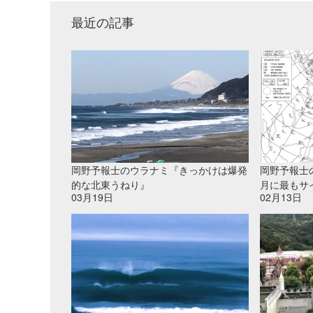
最近の記事
岡野予報士のウラナミ『きっかけは爆発
岡野予報士
的な北東うねり』
月に最もサ
03月19日
02月13日