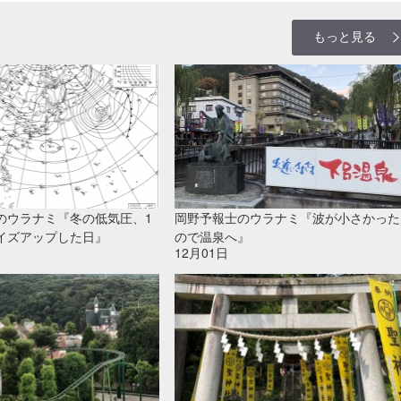
もっと見る
のウラナミ『冬の低気圧、1
岡野予報士のウラナミ『波が小さかった
イズアップした日』
ので温泉へ』
12月01日