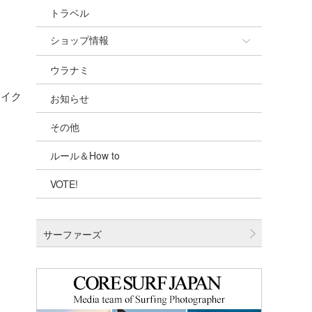
トラベル
ショップ情報
ウラナミ
ショップ情報
レイク
お知らせ
湘南
その他
千葉北
ルール＆How to
伊豆
VOTE!
千葉南
大阪
サーファーズ
四国
沖縄