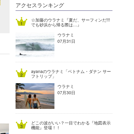
DELTA FORCE SURF
進士剛光
Aichan
アクセスランキング
CBA Films
田原啓江
chan-U
☆加藤のウラナミ『夏だ、サーフィンだ!!!
でも砂浜から帰る際は…』
熊谷素子
植村未来
ECE
ウラナミ
NOBUFUKU
G◎Da
07月31日
大野”MAR”修聖
H
喜納海人
KID
ayanaのウラナミ「ベトナム・ダナン サー
KOBU
フトリップ」
ウラナミ
KY
07月30日
MIN
mitz
どこの波がいい？一目でわかる『地図表示
OYZ
機能』登場！！