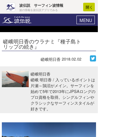
波伝説 サーフィン波情報
開く
波の情報を波伝説アプリでみる
MENU
ニュース
ヘルプ
マイホーム
嵯峨明日香のウラナミ『種子島ト
Core Surf Japan
リップの続き』
ログイン
コンテスト
新規会員登録
2018.02.02
嵯峨明日香
ファッション/グッズ
波情報･概況
嵯峨明日香
アート＆エンタメ
嵯峨 明日香 / 入っているポイントは
波予想ツール
WAVE HUNTER
片瀬～鵠沼がメイン。サーフィンを
始めて5年で2013年にJPSAロングの
コラム
気象情報
プロ資格を取得。シングルフィンや
クラシックなサーフィンスタイルが
トラベル
ニュース
好きです。
ショップ情報
サーフィンエリアガイド
ショップ情報
ウラナミ
会員メニュー