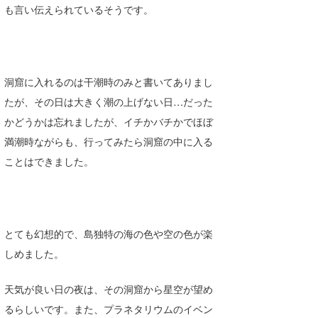
も言い伝えられているそうです。
wanda
予報士 hiro.
banpaku
洞窟に入れるのは干潮時のみと書いてありまし
たが、その日は大きく潮の上げない日…だった
Mr.K
かどうかは忘れましたが、イチかバチかでほぼ
chappy
満潮時ながらも、行ってみたら洞窟の中に入る
ことはできました。
Romisea
とても幻想的で、島独特の海の色や空の色が楽
しめました。
天気が良い日の夜は、その洞窟から星空が望め
るらしいです。また、プラネタリウムのイベン