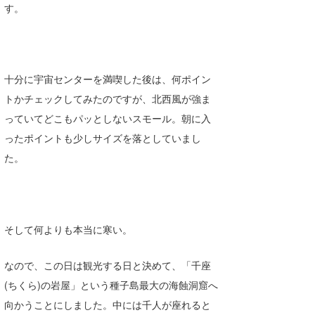
す。
たっちー
ハンマー
まっきー
十分に宇宙センターを満喫した後は、何ポイン
トかチェックしてみたのですが、北西風が強ま
三輪予報士
っていてどこもパッとしないスモール。朝に入
小川予報士
ったポイントも少しサイズを落としていまし
た。
上田純子
上條将美
唐澤予報士
そして何よりも本当に寒い。
SancheZ
なので、この日は観光する日と決めて、「千座
ゴン
(ちくら)の岩屋」という種子島最大の海蝕洞窟へ
向かうことにしました。中には千人が座れると
米山予報士