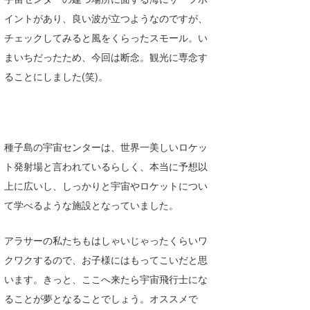
喜納海人
KID
イントがあり、良い波が立つようなのですが、
チェックしてみると風をくらったスモール。い
KOBU
まいちだったため、今回は断念。観光に専念す
KY
ることにしました(笑)。
MIN
mitz
種子島の宇宙センターは、世界一美しいロケッ
OYZ
ト発射場と言われているらしく、本当に予想以
上に広いし、しっかりと宇宙やロケットについ
S.K
て学べるような施設となっていました。
Soulman
アラサーの私たちもはしゃいじゃったくらいワ
VAGY
クワクするので、お子様にはもってこいだと思
waka☆=
います。きっと、ここへ来たら宇宙飛行士にな
ることが夢となることでしょう。オススメで
YUKI☆