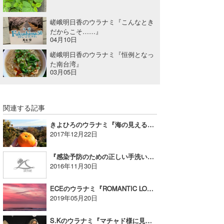
嵯峨明日香のウラナミ『こんなとき
だからこそ……』
04月10日
嵯峨明日香のウラナミ『恒例となっ
た南台湾』
03月05日
関連する記事
きよひろのウラナミ『海の見える農園 de みかん狩り！』
2017年12月22日
『感染予防のための正しい手洗い』 | たっちーのウラナミ
2016年11月30日
ECEのウラナミ『ROMANTIC LOG』
2019年05月20日
S.Kのウラナミ『マチャド様に見たカリスマ性』