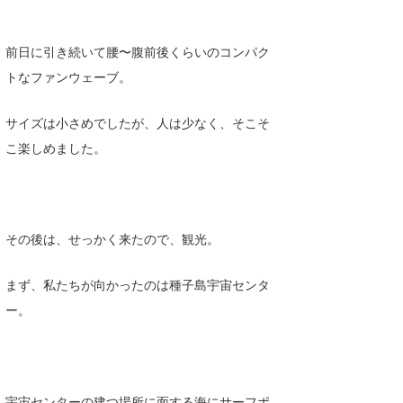
Core Surf Japan
前日に引き続いて腰〜腹前後くらいのコンパク
メディア
Naoya Kimoto
トなファンウェーブ。
波伝説アンバサダー/プロライダー
mitsuteru Kamio
SURFMEDIA
サイズは小さめでしたが、人は少なく、そこそ
波伝説スタッフ
Yasunari Inoue
Colors MAGAZINE
福島寿実子
こ楽しめました。
Yoshiyuki Obata
WAVAL
中浦“JET”章
☆加藤
波伝説
arukasvision
嵯峨明日香
+☆maki☆+
その後は、せっかく来たので、観光。
DELTA FORCE SURF
進士剛光
Aichan
CBA Films
田原啓江
chan-U
まず、私たちが向かったのは種子島宇宙センタ
ー。
熊谷素子
植村未来
ECE
NOBUFUKU
G◎Da
大野”MAR”修聖
H
宇宙センターの建つ場所に面する海にサーフポ