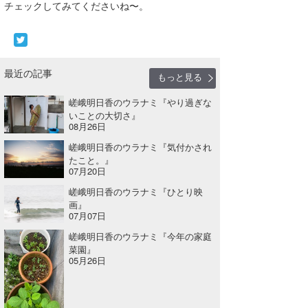
チェックしてみてくださいね〜。
最近の記事
もっと見る
嵯峨明日香のウラナミ『やり過ぎな
いことの大切さ』
08月26日
嵯峨明日香のウラナミ『気付かされ
たこと。』
07月20日
嵯峨明日香のウラナミ『ひとり映
画』
07月07日
嵯峨明日香のウラナミ『今年の家庭
菜園』
05月26日