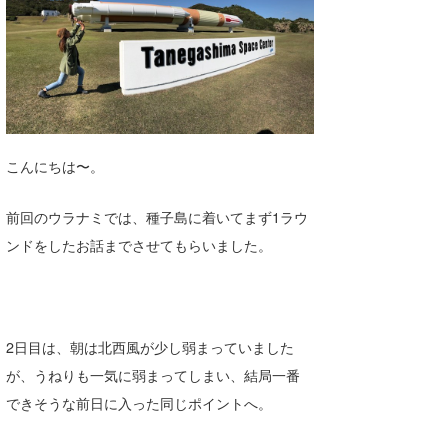
湘南
お知らせ
今月のプレゼント
千葉北
その他
伊豆
ルール＆How to
千葉南
VOTE!
こんにちは〜。
大阪
サーファーズ
前回のウラナミでは、種子島に着いてまず1ラウ
四国
ンドをしたお話までさせてもらいました。
沖縄
2日目は、朝は北西風が少し弱まっていました
が、うねりも一気に弱まってしまい、結局一番
できそうな前日に入った同じポイントへ。
ライター/寄稿メディア