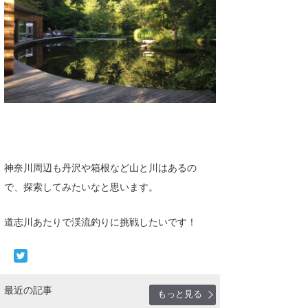
たっちー
ハンマー
まっきー
三輪予報士
小川予報士
上田純子
神奈川周辺も丹沢や箱根など山と川はあるの
で、探索してみたいなと思います。
上條将美
唐澤予報士
道志川あたりで渓流釣りに挑戦したいです！
SancheZ
ゴン
最近の記事
もっと見る
米山予報士