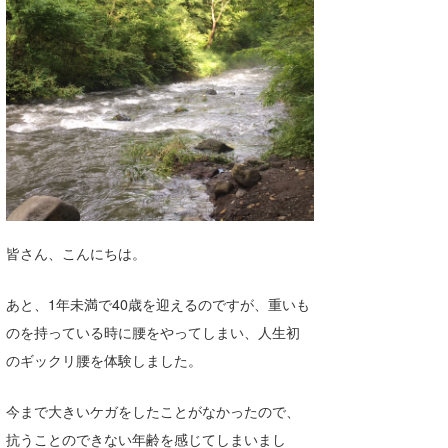
湘南
お知らせ
今月のプレゼント
千葉北
その他
伊豆
ルール＆How to
千葉南
VOTE!
大阪
サーファーズ
四国
皆さん、こんにちは。
沖縄
あと、1年未満で40歳を迎えるのですが、重いも
のを持っている時に腰をやってしまい、人生初
のギックリ腰を体験しました。
今まで大きいケガをしたことがなかったので、
ライター/寄稿メディア
抗うことのできない年齢を感じてしまいまし