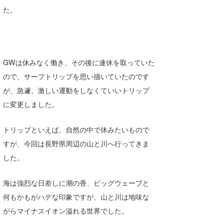
た。
Core Surf Japan
メディア
Naoya Kimoto
波伝説アンバサダー/プロライダー
mitsuteru Kamio
SURFMEDIA
GWは休みなく働き、その後に連休を取っていた
波伝説スタッフ
Yasunari Inoue
Colors MAGAZINE
福島寿実子
ので、サーフトリップを思い描いていたのです
が、急遽、激しい運動をしなくていいトリップ
Yoshiyuki Obata
WAVAL
中浦“JET”章
☆加藤
波伝説
に変更しました。
arukasvision
嵯峨明日香
+☆maki☆+
トリップといえば、自然の中で休みたいもので
DELTA FORCE SURF
進士剛光
Aichan
すが、今回は長野県周辺の山と川へ行ってきま
CBA Films
田原啓江
chan-U
した。
熊谷素子
植村未来
ECE
海は強烈な日差しに潮の香、ビッグウェーブと
NOBUFUKU
G◎Da
何もかもがハデな印象ですが、山と川は地味な
がらマイナスイオン溢れる世界でした。
大野”MAR”修聖
H