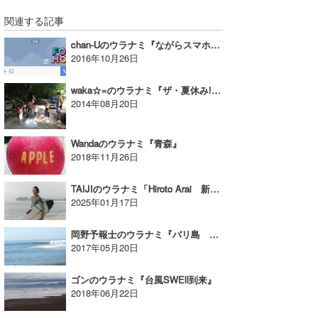
関連する記事
chan-Uのウラナミ『ながらスマホに要注意』
2016年10月26日
waka☆=のウラナミ『ザ・夏休み!!』
2014年08月20日
Wandaのウラナミ『青森』
2018年11月26日
TAIJIのウラナミ「Hiroto Arai 新井洋人」
2025年01月17日
岡野予報士のウラナミ『バリ島 ケテウェル』
2017年05月20日
ゴンのウラナミ『台風SWEll到来』
2018年06月22日