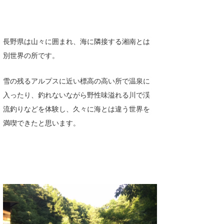
喜納海人
KID
KOBU
長野県は山々に囲まれ、海に隣接する湘南とは
KY
別世界の所です。
MIN
雪の残るアルプスに近い標高の高い所で温泉に
入ったり、釣れないながら野性味溢れる川で渓
mitz
流釣りなどを体験し、久々に海とは違う世界を
OYZ
満喫できたと思います。
S.K
Soulman
VAGY
waka☆=
YUKI☆