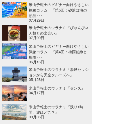
米山予報士のビギナー向けやさしい
wanda
気象コラム 『第5回：砂浜は海の
熱波･･･
07月29日
予報士 hiro.
米山予報士のウラナミ『びゃんびゃ
banpaku
ん麵との出会い』
07月09日
Mr.K
米山予報士のビギナー向けやさしい
気象コラム 『第4回：梅雨前線と
chappy
梅雨･･･
06月16日
Romisea
米山予報士のウラナミ『湯煙セッシ
ョンから天空クルーズへ』
05月28日
米山予報士のウラナミ『センス』
04月17日
米山予報士のウラナミ『残り1時
間、波はどこ？』
03月06日