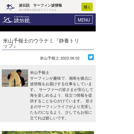
波伝説 サーフィン波情報
開く
波の情報を波伝説アプリでみる
MENU
ニュース
ヘルプ
マイホーム
米山予報士のウラナミ『静養トリ
Core Surf Japan
ップ』
ログイン
コンテスト
新規会員登録
米山予報士
2023.06.02
ファッション/グッズ
波情報･概況
米山予報士
アート＆エンタメ
サーフィンが趣味で、湘南を拠点に
波予想ツール
WAVE HUNTER
波情報をお届けする仕事をしていま
す。 サーファーの皆さまが安心して
コラム
気象情報
海を楽しめるよう、役立つ情報を提
供することを心がけています。 皆さ
トラベル
ニュース
まのサーフィンライフがより充実し
たものになるよう、少しでもお役に
ショップ情報
サーフィンエリアガイド
立てれば嬉しいです。
ショップ情報
ウラナミ
会員メニュー