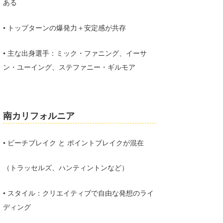
ある
wanda
• トップターンの爆発力＋安定感が共存
予報士 hiro.
• 主な出身選手：ミック・ファニング、イーサ
banpaku
ン・ユーイング、ステファニー・ギルモア
Mr.K
chappy
南カリフォルニア
Romisea
• ビーチブレイク と ポイントブレイクが混在
（トラッセルズ、ハンティントンなど）
• スタイル：クリエイティブで自由な発想のライ
ディング