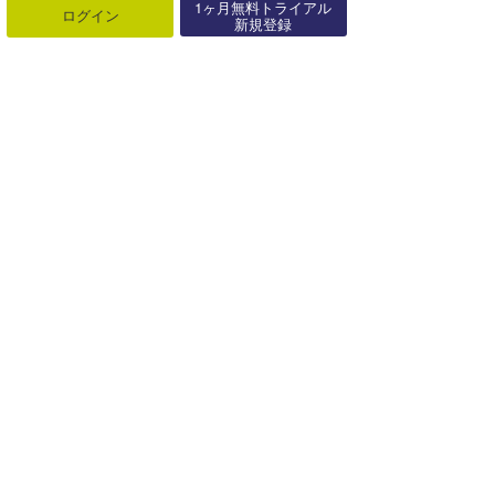
1ヶ月無料トライアル
ログイン
新規登録
関連する記事
ECEのウラナミ『脱・主義！』
2014年10月14日
上田純子のウラナミ『腰椎分離症(疲労骨折)』
2023年09月29日
chappyのウラナミ『至福の時…シロかクロか迷ったらどっちを選ぶ？』
2023年10月02日
☆加藤のウラナミ『メタルなマカロニ深夜食堂vol.5』
2016年09月16日
居酒屋VAGY 夏のはじめに夏が終わっていた件｜VAGY のウラナミ
2015年09月23日
☆加藤のウラナミ『死ぬときはこんな展開なんだろうな!?』