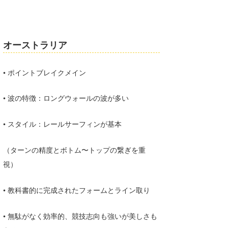
たっちー
ハンマー
オーストラリア
まっきー
• ポイントブレイクメイン
三輪予報士
• 波の特徴：ロングウォールの波が多い
小川予報士
上田純子
• スタイル：レールサーフィンが基本
上條将美
（ターンの精度とボトム〜トップの繋ぎを重
唐澤予報士
視）
SancheZ
• 教科書的に完成されたフォームとライン取り
ゴン
• 無駄がなく効率的、競技志向も強いが美しさも
米山予報士