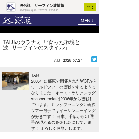
波伝説 サーフィン波情報
開く
波の情報を波伝説アプリでみる
MENU
ニュース
ヘルプ
マイホーム
TAIJIのウラナミ「“育った環境と
Core Surf Japan
波” サーフィンのスタイル」
ログイン
コンテスト
新規会員登録
TAIJI
2025.07.24
ファッション/グッズ
波情報･概況
TAIJI
アート＆エンタメ
2005年に部原で開催されたWCTから
波予想ツール
WAVE HUNTER
ワールドツアーの観戦をするように
なりました！オーストラリアレッグ
コラム
気象情報
snapper rocksは2006年から観戦し
ています。ミックファニングに現役
トラベル
ニュース
ツアー選手ではイーサンユーイング
が好きです！ 日本、千葉からCT選
ショップ情報
サーフィンエリアガイド
手が現れるのを楽しみにしていま
す！ よろしくお願いします。
ショップ情報
ウラナミ
会員メニュー