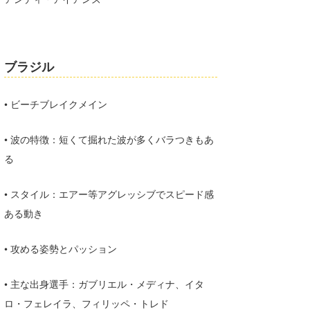
喜納海人
KID
KOBU
ブラジル
KY
MIN
• ビーチブレイクメイン
mitz
• 波の特徴：短くて掘れた波が多くバラつきもあ
る
OYZ
S.K
• スタイル：エアー等アグレッシブでスピード感
ある動き
Soulman
VAGY
• 攻める姿勢とパッション
waka☆=
• 主な出身選手：ガブリエル・メディナ、イタ
YUKI☆
ロ・フェレイラ、フィリッペ・トレド