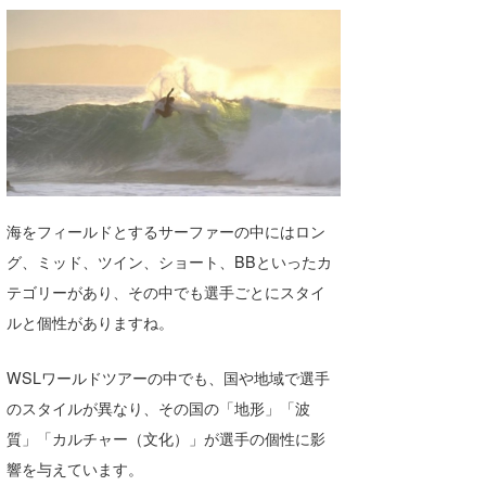
湘南
お知らせ
今月のプレゼント
千葉北
その他
伊豆
ルール＆How to
千葉南
VOTE!
大阪
サーファーズ
海をフィールドとするサーファーの中にはロン
四国
グ、ミッド、ツイン、ショート、BBといったカ
沖縄
テゴリーがあり、その中でも選手ごとにスタイ
ルと個性がありますね。
WSLワールドツアーの中でも、国や地域で選手
のスタイルが異なり、その国の「地形」「波
質」「カルチャー（文化）」が選手の個性に影
響を与えています。
ライター/寄稿メディア