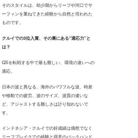
そのスタイルは、幼少期からリーフや河口でサ
ーフィンを重ねてきた経験から自然と培われた
ものです。
クルイでの3位入賞、その裏にある“適応力”と
は？
QSを転戦する中で最も難しい、環境の違いへの
適応。
日本の波と異なる、海外のパワフルな波、時差
や移動での疲労、波のサイズ、波質の違いな
ど、アジャストする難しさは計り知れないで
す。
インドネシア・クルイでの好成績は偶然でなく
リーフブレイクでの経験と得意のバックハンド