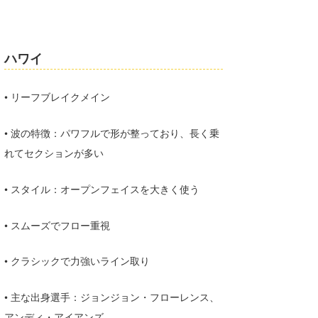
Core Surf Japan
メディア
Naoya Kimoto
ハワイ
波伝説アンバサダー/プロライダー
mitsuteru Kamio
SURFMEDIA
• リーフブレイクメイン
波伝説スタッフ
Yasunari Inoue
Colors MAGAZINE
福島寿実子
Yoshiyuki Obata
WAVAL
中浦“JET”章
☆加藤
• 波の特徴：パワフルで形が整っており、長く乗
波伝説
れてセクションが多い
arukasvision
嵯峨明日香
+☆maki☆+
• スタイル：オープンフェイスを大きく使う
DELTA FORCE SURF
進士剛光
Aichan
CBA Films
田原啓江
chan-U
• スムーズでフロー重視
熊谷素子
植村未来
ECE
• クラシックで力強いライン取り
NOBUFUKU
G◎Da
• 主な出身選手：ジョンジョン・フローレンス、
大野”MAR”修聖
H
アンディ・アイアンズ