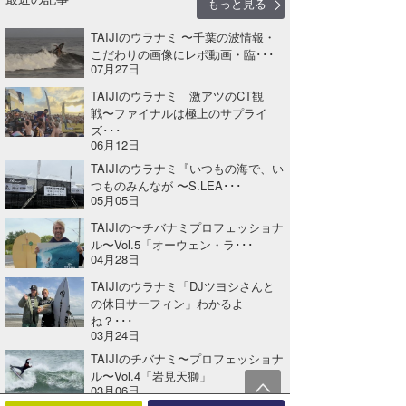
もっと見る
TAIJIのウラナミ 〜千葉の波情報・
こだわりの画像にレポ動画・臨･･･
07月27日
TAIJIのウラナミ 激アツのCT観
戦〜ファイナルは極上のサプライ
ズ･･･
06月12日
TAIJIのウラナミ『いつもの海で、い
つものみんなが 〜S.LEA･･･
05月05日
TAIJIの〜チバナミプロフェッショナ
ル〜Vol.5「オーウェン・ラ･･･
04月28日
TAIJIのウラナミ「DJツヨシさんと
の休日サーフィン」わかるよ
ね？･･･
03月24日
TAIJIのチバナミ〜プロフェッショナ
ル〜Vol.4「岩見天獅」
03月06日