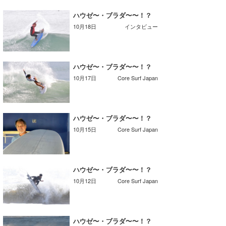
喜納海人
KID
ハウゼ〜・ブラダ〜〜！？
10月18日
インタビュー
KOBU
KY
ハウゼ〜・ブラダ〜〜！？
MIN
10月17日
Core Surf Japan
mitz
OYZ
ハウゼ〜・ブラダ〜〜！？
10月15日
Core Surf Japan
S.K
Soulman
ハウゼ〜・ブラダ〜〜！？
VAGY
10月12日
Core Surf Japan
waka☆=
YUKI☆
ハウゼ〜・ブラダ〜〜！？