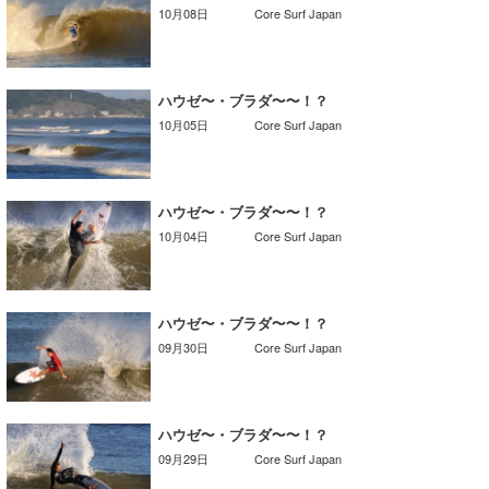
10月08日
Core Surf Japan
たっちー
ハンマー
ハウゼ〜・ブラダ〜〜！？
まっきー
10月05日
Core Surf Japan
三輪予報士
小川予報士
ハウゼ〜・ブラダ〜〜！？
10月04日
Core Surf Japan
上田純子
上條将美
ハウゼ〜・ブラダ〜〜！？
唐澤予報士
09月30日
Core Surf Japan
SancheZ
ゴン
ハウゼ〜・ブラダ〜〜！？
09月29日
Core Surf Japan
米山予報士