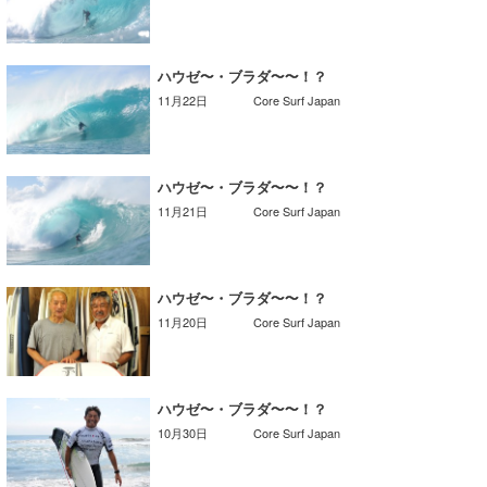
Core Surf Japan
メディア
Naoya Kimoto
ハウゼ〜・ブラダ〜〜！？
11月22日
Core Surf Japan
波伝説アンバサダー/プロライダー
mitsuteru Kamio
SURFMEDIA
波伝説スタッフ
Yasunari Inoue
Colors MAGAZINE
福島寿実子
ハウゼ〜・ブラダ〜〜！？
Yoshiyuki Obata
WAVAL
中浦“JET”章
☆加藤
波伝説
11月21日
Core Surf Japan
arukasvision
嵯峨明日香
+☆maki☆+
DELTA FORCE SURF
進士剛光
Aichan
ハウゼ〜・ブラダ〜〜！？
11月20日
Core Surf Japan
CBA Films
田原啓江
chan-U
熊谷素子
植村未来
ECE
ハウゼ〜・ブラダ〜〜！？
NOBUFUKU
G◎Da
10月30日
Core Surf Japan
大野”MAR”修聖
H