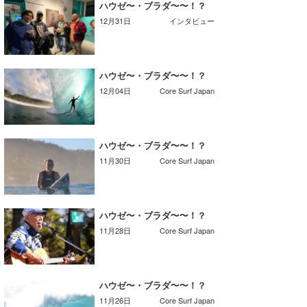
ハウゼ〜・ブラダ〜〜！？
湘南
お知らせ
今月のプレゼント
12月31日
インタビュー
千葉北
その他
伊豆
ルール＆How to
ハウゼ〜・ブラダ〜〜！？
12月04日
Core Surf Japan
千葉南
VOTE!
大阪
サーファーズ
ハウゼ〜・ブラダ〜〜！？
四国
11月30日
Core Surf Japan
沖縄
ハウゼ〜・ブラダ〜〜！？
11月28日
Core Surf Japan
ハウゼ〜・ブラダ〜〜！？
ライター/寄稿メディア
11月26日
Core Surf Japan