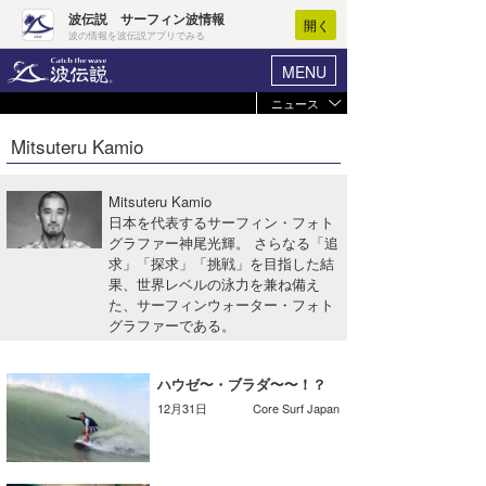
波伝説 サーフィン波情報
開く
波の情報を波伝説アプリでみる
MENU
ニュース
ヘルプ
マイホーム
Mitsuteru Kamio
Core Surf Japan
ログイン
コンテスト
Mitsuteru Kamio
新規会員登録
日本を代表するサーフィン・フォト
ファッション/グッズ
グラファー神尾光輝。 さらなる「追
波情報･概況
求」「探求」「挑戦」を目指した結
アート＆エンタメ
果、世界レベルの泳力を兼ね備え
波予想ツール
WAVE HUNTER
た、サーフィンウォーター・フォト
コラム
グラファーである。
気象情報
トラベル
ニュース
ハウゼ〜・ブラダ〜〜！？
12月31日
Core Surf Japan
ショップ情報
サーフィンエリアガイド
ショップ情報
ウラナミ
会員メニュー