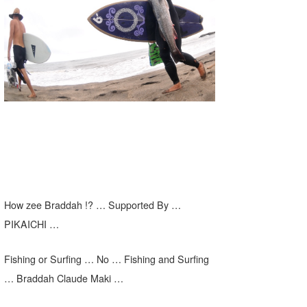
湘南
お知らせ
今月のプレゼント
千葉北
その他
伊豆
ルール＆How to
千葉南
VOTE!
大阪
サーファーズ
四国
沖縄
How zee Braddah !? … Supported By …
PIKAICHI …
Fishing or Surfing … No … Fishing and Surfing
… Braddah Claude Maki …
ライター/寄稿メディア