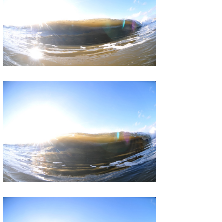
たっちー
ハンマー
まっきー
三輪予報士
小川予報士
上田純子
上條将美
唐澤予報士
SancheZ
ゴン
米山予報士