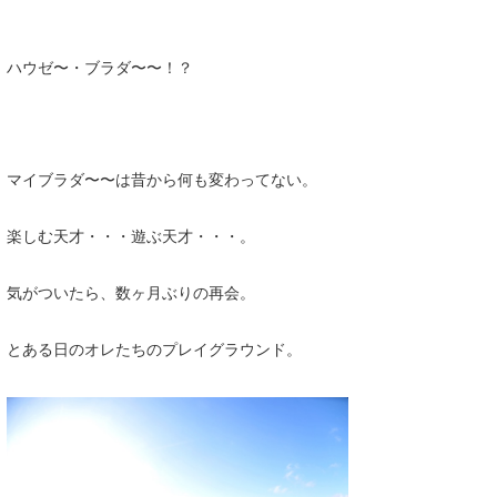
Core Surf Japan
ハウゼ〜・ブラダ〜〜！？
メディア
Naoya Kimoto
波伝説アンバサダー/プロライダー
mitsuteru Kamio
SURFMEDIA
波伝説スタッフ
Yasunari Inoue
Colors MAGAZINE
福島寿実子
マイブラダ〜〜は昔から何も変わってない。
Yoshiyuki Obata
WAVAL
中浦“JET”章
☆加藤
波伝説
楽しむ天才・・・遊ぶ天才・・・。
arukasvision
嵯峨明日香
+☆maki☆+
気がついたら、数ヶ月ぶりの再会。
DELTA FORCE SURF
進士剛光
Aichan
CBA Films
田原啓江
chan-U
とある日のオレたちのプレイグラウンド。
熊谷素子
植村未来
ECE
NOBUFUKU
G◎Da
大野”MAR”修聖
H