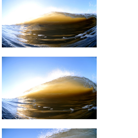
wanda
予報士 hiro.
banpaku
Mr.K
chappy
Romisea