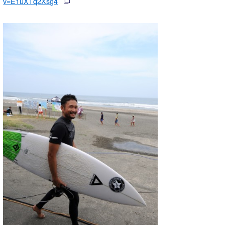
v=E1uXTq2Xsg4