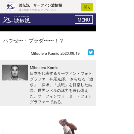
波伝説 サーフィン波情報
開く
波の情報を波伝説アプリでみる
MENU
ニュース
ヘルプ
マイホーム
ハウゼ〜・ブラダ〜〜！？
Core Surf Japan
ログイン
コンテスト
Mitsuteru Kamio
2020.09.19
新規会員登録
ファッション/グッズ
Mitsuteru Kamio
波情報･概況
日本を代表するサーフィン・フォト
アート＆エンタメ
グラファー神尾光輝。 さらなる「追
波予想ツール
WAVE HUNTER
求」「探求」「挑戦」を目指した結
コラム
果、世界レベルの泳力を兼ね備え
気象情報
た、サーフィンウォーター・フォト
グラファーである。
トラベル
ニュース
ショップ情報
サーフィンエリアガイド
ショップ情報
ウラナミ
会員メニュー