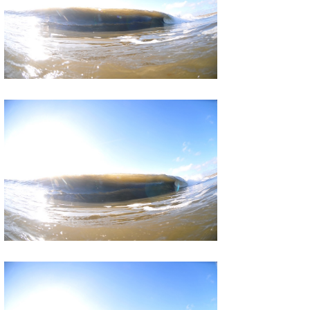
喜納海人
KID
KOBU
KY
MIN
mitz
OYZ
S.K
Soulman
VAGY
waka☆=
YUKI☆