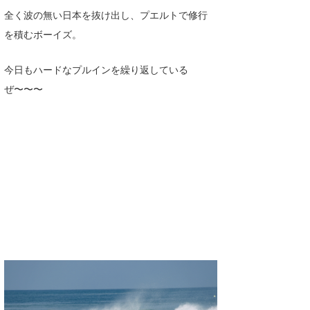
Core Surf Japan
全く波の無い日本を抜け出し、プエルトで修行
を積むボーイズ。
メディア
Naoya Kimoto
今日もハードなプルインを繰り返している
波伝説アンバサダー/プロライダー
mitsuteru Kamio
SURFMEDIA
ぜ〜〜〜
波伝説スタッフ
Yasunari Inoue
Colors MAGAZINE
福島寿実子
Yoshiyuki Obata
WAVAL
中浦“JET”章
☆加藤
波伝説
arukasvision
嵯峨明日香
+☆maki☆+
DELTA FORCE SURF
進士剛光
Aichan
CBA Films
田原啓江
chan-U
熊谷素子
植村未来
ECE
NOBUFUKU
G◎Da
大野”MAR”修聖
H