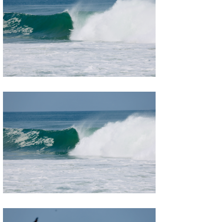
たっちー
ハンマー
まっきー
三輪予報士
小川予報士
上田純子
上條将美
唐澤予報士
SancheZ
ゴン
米山予報士