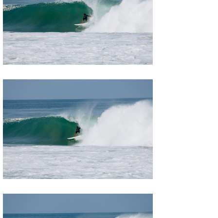
喜納海人
KID
KOBU
KY
MIN
mitz
OYZ
S.K
Soulman
VAGY
waka☆=
YUKI☆