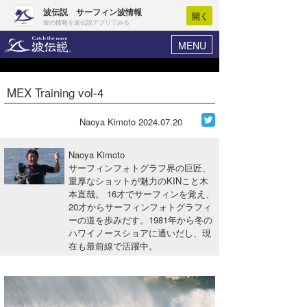
波伝説 サーフィン波情報
開く
波の情報を波伝説アプリでみる
MENU
ニュース
ヘルプ
マイホーム
MEX Training vol-4
Core Surf Japan
ログイン
コンテスト
Naoya Kimoto
2024.07.20
新規会員登録
ファッション/グッズ
Naoya Kimoto
波情報･概況
サーフィンフォトグラフ界の巨匠、
アート＆エンタメ
重厚なショットが魅力のKINこと木
波予想ツール
WAVE HUNTER
本直哉。 16才でサーフィンを覚え、
コラム
20才からサーフィンフォトグラフィ
気象情報
ーの道を歩みだす。1981年から冬の
ハワイノースショアに通いだし、現
トラベル
ニュース
在も最前線で活躍中。
ショップ情報
サーフィンエリアガイド
ショップ情報
ウラナミ
会員メニュー