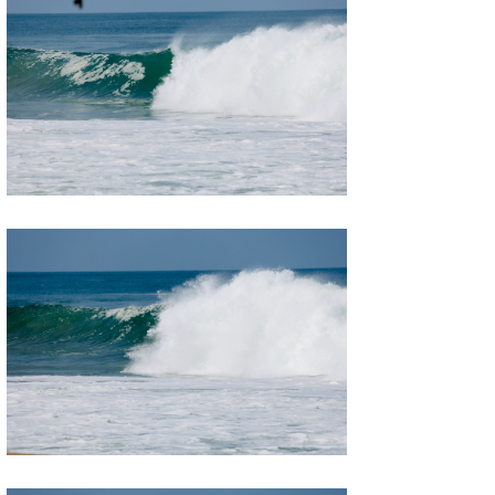
wanda
予報士 hiro.
banpaku
Mr.K
chappy
Romisea