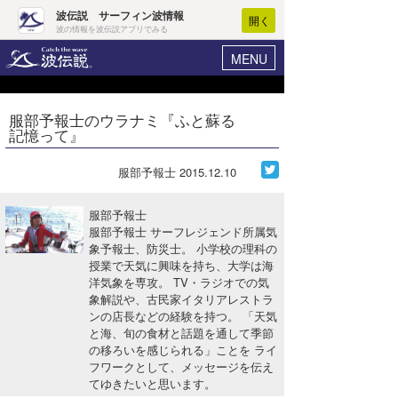
波伝説 サーフィン波情報
開く
波の情報を波伝説アプリでみる
MENU
ニュース
ヘルプ
マイホーム
服部予報士のウラナミ『ふと蘇る
Core Surf Japan
記憶って』
ログイン
コンテスト
新規会員登録
服部予報士
2015.12.10
ファッション/グッズ
波情報･概況
服部予報士
アート＆エンタメ
服部予報士 サーフレジェンド所属気
波予想ツール
WAVE HUNTER
象予報士、防災士。 小学校の理科の
授業で天気に興味を持ち、大学は海
コラム
気象情報
洋気象を専攻。 TV・ラジオでの気
象解説や、古民家イタリアレストラ
トラベル
ニュース
ンの店長などの経験を持つ。 「天気
と海、旬の食材と話題を通して季節
ショップ情報
サーフィンエリアガイド
の移ろいを感じられる」ことを ライ
フワークとして、メッセージを伝え
ショップ情報
ウラナミ
会員メニュー
てゆきたいと思います。