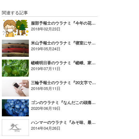
関連する記事
服部予報士のウラナミ『今年の花粉症見てみました。』
2018年02月23日
米山予報士のウラナミ『寝室にサーフボード』
2019年05月24日
嵯峨明日香のウラナミ『嵯峨、家庭菜園はじめたってよ』
2019年07月11日
三輪予報士のウラナミ『20文字で伝えるメッセージ』
2016年05月11日
ゴンのウラナミ『なんだこの頭痛は⁉︎』
2020年06月19日
ハンマーのウラナミ『みそ味、最高！』
2014年04月26日