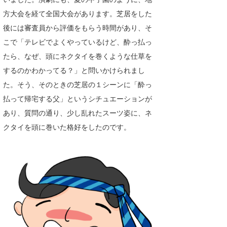
Core Surf Japan
方大会を経て全国大会があります。芝居をした
後には審査員から評価をもらう時間があり、そ
メディア
Naoya Kimoto
こで「テレビでよくやっているけど、酔っ払っ
波伝説アンバサダー/プロライダー
mitsuteru Kamio
SURFMEDIA
たら、なぜ、頭にネクタイを巻くような仕草を
するのかわかってる？」と問いかけられまし
波伝説スタッフ
Yasunari Inoue
Colors MAGAZINE
福島寿実子
た。そう、そのときの芝居の１シーンに「酔っ
Yoshiyuki Obata
WAVAL
中浦“JET”章
☆加藤
波伝説
払って帰宅する父」というシチュエーションが
あり、質問の通り、少し乱れたスーツ姿に、ネ
arukasvision
嵯峨明日香
+☆maki☆+
クタイを頭に巻いた格好をしたのです。
DELTA FORCE SURF
進士剛光
Aichan
CBA Films
田原啓江
chan-U
熊谷素子
植村未来
ECE
NOBUFUKU
G◎Da
大野”MAR”修聖
H