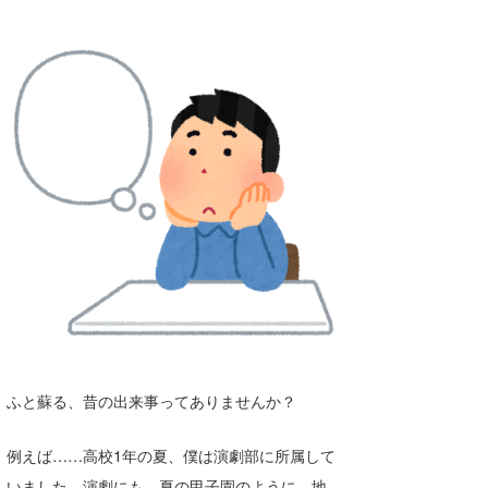
湘南
お知らせ
今月のプレゼント
千葉北
その他
伊豆
ルール＆How to
千葉南
VOTE!
大阪
サーファーズ
四国
沖縄
ふと蘇る、昔の出来事ってありませんか？
例えば……高校1年の夏、僕は演劇部に所属して
ライター/寄稿メディア
いました。演劇にも、夏の甲子園のように、地