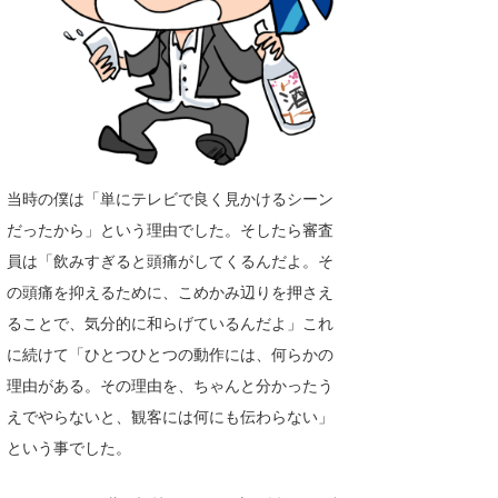
喜納海人
KID
KOBU
KY
MIN
当時の僕は「単にテレビで良く見かけるシーン
mitz
だったから」という理由でした。そしたら審査
OYZ
員は「飲みすぎると頭痛がしてくるんだよ。そ
の頭痛を抑えるために、こめかみ辺りを押さえ
S.K
ることで、気分的に和らげているんだよ」これ
Soulman
に続けて「ひとつひとつの動作には、何らかの
理由がある。その理由を、ちゃんと分かったう
VAGY
えでやらないと、観客には何にも伝わらない」
waka☆=
という事でした。
YUKI☆