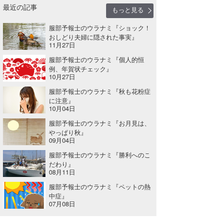
最近の記事
もっと見る
wanda
服部予報士のウラナミ『ショック！
予報士 hiro.
おしどり夫婦に隠された事実』
11月27日
banpaku
服部予報士のウラナミ『個人的恒
例、年賀状チェック』
Mr.K
10月27日
服部予報士のウラナミ『秋も花粉症
chappy
に注意』
10月04日
Romisea
服部予報士のウラナミ『お月見は、
やっぱり秋』
09月04日
服部予報士のウラナミ『勝利へのこ
だわり』
08月11日
服部予報士のウラナミ『ペットの熱
中症』
07月08日