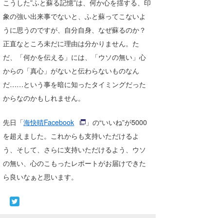
こうした”ふと蘇る記憶”は、何か心を揺する、印
たっちー
象の強い出来事でないと、ふと蘇ってこないよ
うに思うのですが、自分自身、なぜ蘇るのか？
ハンマー
正直なところ未だに理由は分かりません。た
まっきー
だ、「何かを伝える」には、「ウソの無い」心
からの「真心」がないと伝わらないものなん
三輪予報士
だ……という事を暗に知ったタイミングだった
小川予報士
からなのかもしれません。
上田純子
先日「
海快晴Facebook
」の“いいね”が5000
上條将美
を超えました。これからも支持いただけるよ
う、そして、さらに支持いただけるよう、ウソ
唐澤予報士
の無い、心のこもったレポートがお届けできた
SancheZ
ら良いなぁと思います。
ゴン
米山予報士