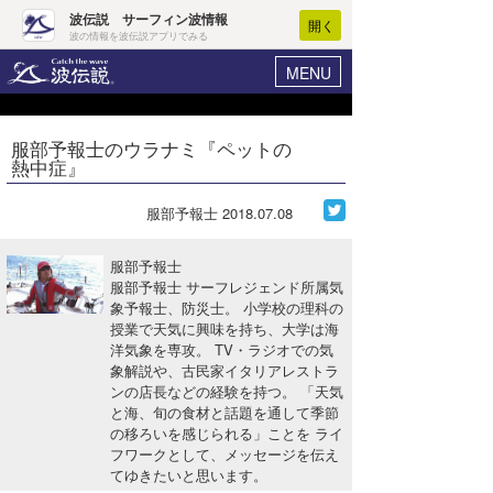
波伝説 サーフィン波情報
開く
波の情報を波伝説アプリでみる
MENU
ニュース
ヘルプ
マイホーム
服部予報士のウラナミ『ペットの
Core Surf Japan
熱中症』
ログイン
コンテスト
新規会員登録
服部予報士
2018.07.08
ファッション/グッズ
波情報･概況
服部予報士
アート＆エンタメ
服部予報士 サーフレジェンド所属気
波予想ツール
WAVE HUNTER
象予報士、防災士。 小学校の理科の
授業で天気に興味を持ち、大学は海
コラム
気象情報
洋気象を専攻。 TV・ラジオでの気
象解説や、古民家イタリアレストラ
トラベル
ニュース
ンの店長などの経験を持つ。 「天気
と海、旬の食材と話題を通して季節
ショップ情報
サーフィンエリアガイド
の移ろいを感じられる」ことを ライ
フワークとして、メッセージを伝え
ショップ情報
ウラナミ
会員メニュー
てゆきたいと思います。