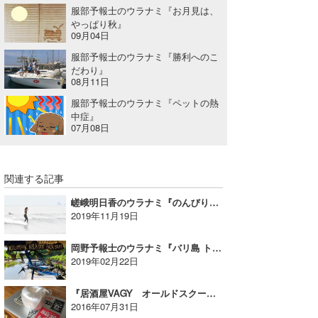
服部予報士のウラナミ『お月見は、
やっぱり秋』
09月04日
服部予報士のウラナミ『勝利へのこ
だわり』
08月11日
服部予報士のウラナミ『ペットの熱
中症』
07月08日
関連する記事
嵯峨明日香のウラナミ『のんびりトリップ』
2019年11月19日
岡野予報士のウラナミ『バリ島 トリップ①、スランガンリゾート化！』
2019年02月22日
『居酒屋VAGY オールドスクール×オールドスクール』
2016年07月31日