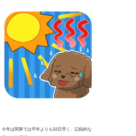
湘南
お知らせ
今月のプレゼント
千葉北
その他
伊豆
ルール＆How to
千葉南
VOTE!
大阪
サーファーズ
四国
沖縄
今年は関東では平年よりも22日早く、記録的な
ライター/寄稿メディア