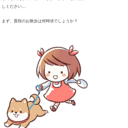
しください…
喜納海人
KID
KOBU
まず、普段のお散歩は何時頃でしょうか？
KY
MIN
mitz
OYZ
S.K
Soulman
VAGY
waka☆=
YUKI☆