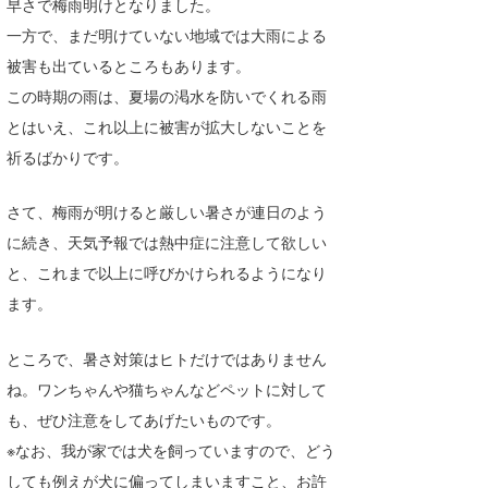
早さで梅雨明けとなりました。
Core Surf Japan
一方で、まだ明けていない地域では大雨による
被害も出ているところもあります。
メディア
Naoya Kimoto
この時期の雨は、夏場の渇水を防いでくれる雨
波伝説アンバサダー/プロライダー
mitsuteru Kamio
SURFMEDIA
とはいえ、これ以上に被害が拡大しないことを
祈るばかりです。
波伝説スタッフ
Yasunari Inoue
Colors MAGAZINE
福島寿実子
Yoshiyuki Obata
WAVAL
中浦“JET”章
☆加藤
波伝説
さて、梅雨が明けると厳しい暑さが連日のよう
に続き、天気予報では熱中症に注意して欲しい
arukasvision
嵯峨明日香
+☆maki☆+
と、これまで以上に呼びかけられるようになり
DELTA FORCE SURF
進士剛光
Aichan
ます。
CBA Films
田原啓江
chan-U
ところで、暑さ対策はヒトだけではありません
熊谷素子
植村未来
ECE
ね。ワンちゃんや猫ちゃんなどペットに対して
も、ぜひ注意をしてあげたいものです。
NOBUFUKU
G◎Da
※なお、我が家では犬を飼っていますので、どう
大野”MAR”修聖
H
しても例えが犬に偏ってしまいますこと、お許