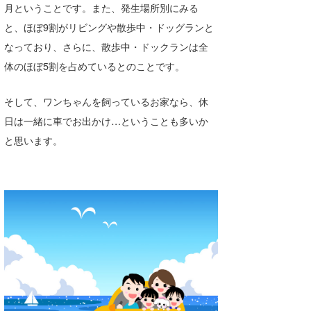
月ということです。また、発生場所別にみる
wanda
と、ほぼ9割がリビングや散歩中・ドッグランと
なっており、さらに、散歩中・ドックランは全
予報士 hiro.
体のほぼ5割を占めているとのことです。
banpaku
そして、ワンちゃんを飼っているお家なら、休
Mr.K
日は一緒に車でお出かけ…ということも多いか
chappy
と思います。
Romisea