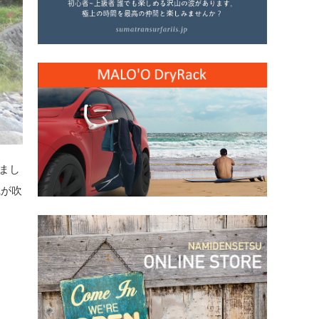
まし
風が吹