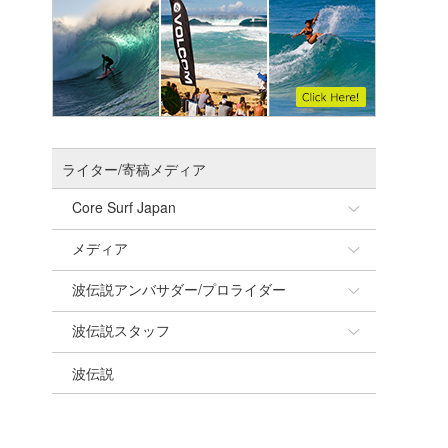
ライター/寄稿メディア
Core Surf Japan
メディア
Naoya Kimoto
波伝説アンバサダー/プロライダー
mitsuteru Kamio
SURFMEDIA
波伝説スタッフ
Yasunari Inoue
Colors MAGAZINE
福島寿実子
波伝説
Yoshiyuki Obata
WAVAL
中浦“JET”章
☆加藤
arukasvision
嵯峨明日香
+☆maki☆+