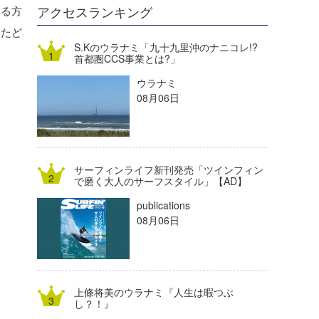
DELTA FORCE SURF
進士剛光
Aichan
いる方
アクセスランキング
ったど
CBA Films
田原啓江
chan-U
S.Kのウラナミ「九十九里沖のナニコレ!?
首都圏CCS事業とは?」
熊谷素子
植村未来
ECE
ウラナミ
NOBUFUKU
G◎Da
08月06日
大野”MAR”修聖
H
喜納海人
KID
サーフィンライフ新刊発売「ツインフィン
KOBU
で磨く大人のサーフスタイル」【AD】
publications
KY
08月06日
MIN
mitz
上條将美のウラナミ『人生は暇つぶ
OYZ
し？！』