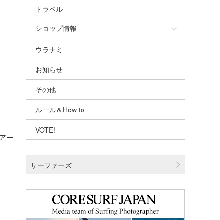
トラベル
ショップ情報
ウラナミ
ショップ情報
お知らせ
湘南
その他
千葉北
ルール＆How to
伊豆
VOTE!
千葉南
アー
大阪
サーファーズ
四国
沖縄