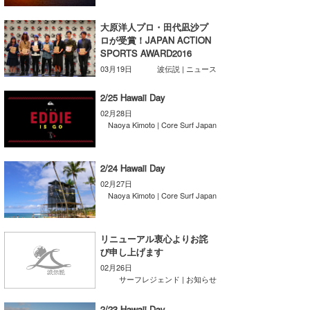
湘南
お知らせ
今月のプレゼント
大原洋人プロ・田代凪沙プ
千葉北
その他
ロが受賞！JAPAN ACTION
SPORTS AWARD2016
伊豆
ルール＆How to
03月19日
波伝説 | ニュース
千葉南
VOTE!
2/25 Hawaii Day
02月28日
大阪
Naoya Kimoto | Core Surf Japan
サーファーズ
四国
2/24 Hawaii Day
沖縄
02月27日
Naoya Kimoto | Core Surf Japan
リニューアル衷心よりお詫
び申し上げます
02月26日
サーフレジェンド | お知らせ
ライター/寄稿メディア
2/23 Hawaii Day