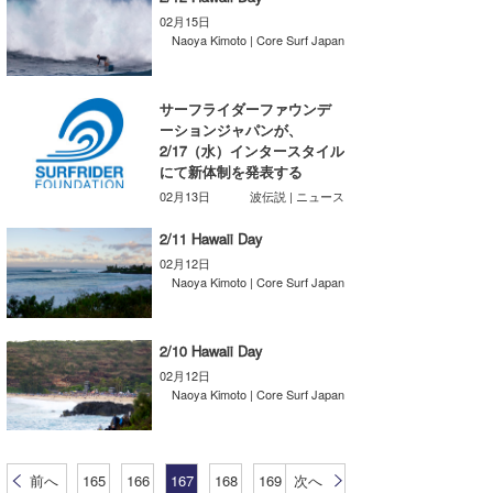
02月15日
wanda
Naoya Kimoto | Core Surf Japan
予報士 hiro.
サーフライダーファウンデ
banpaku
ーションジャパンが、
2/17（水）インタースタイル
Mr.K
にて新体制を発表する
02月13日
波伝説 | ニュース
chappy
2/11 Hawaii Day
Romisea
02月12日
Naoya Kimoto | Core Surf Japan
2/10 Hawaii Day
02月12日
Naoya Kimoto | Core Surf Japan
前へ
165
166
167
168
169
次へ