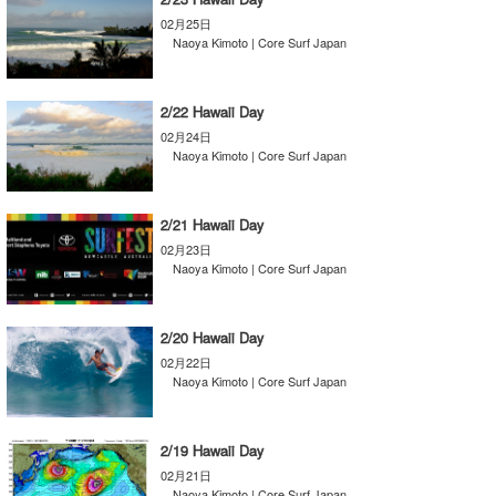
Core Surf Japan
02月25日
Naoya Kimoto | Core Surf Japan
メディア
Naoya Kimoto
2/22 Hawaii Day
波伝説アンバサダー/プロライダー
mitsuteru Kamio
SURFMEDIA
02月24日
Naoya Kimoto | Core Surf Japan
波伝説スタッフ
Yasunari Inoue
Colors MAGAZINE
福島寿実子
Yoshiyuki Obata
WAVAL
中浦“JET”章
☆加藤
波伝説
2/21 Hawaii Day
02月23日
arukasvision
嵯峨明日香
+☆maki☆+
Naoya Kimoto | Core Surf Japan
DELTA FORCE SURF
進士剛光
Aichan
2/20 Hawaii Day
CBA Films
田原啓江
chan-U
02月22日
Naoya Kimoto | Core Surf Japan
熊谷素子
植村未来
ECE
NOBUFUKU
G◎Da
2/19 Hawaii Day
02月21日
大野”MAR”修聖
H
Naoya Kimoto | Core Surf Japan