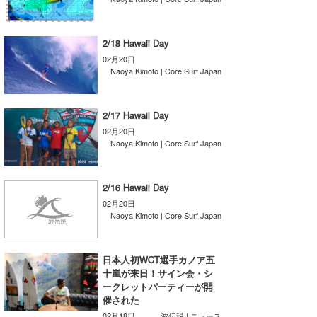
喜納海人
KID
2/18 Hawaii Day
KOBU
02月20日
Naoya Kimoto | Core Surf Japan
KY
MIN
2/17 Hawaii Day
02月20日
mitz
Naoya Kimoto | Core Surf Japan
OYZ
2/16 Hawaii Day
S.K
02月20日
Naoya Kimoto | Core Surf Japan
Soulman
VAGY
日本人初WCT選手カノア五
十嵐が来日！サイン会・シ
waka☆=
ークレットパーティーが開
催された
YUKI☆
02月18日
波伝説 | ニュース