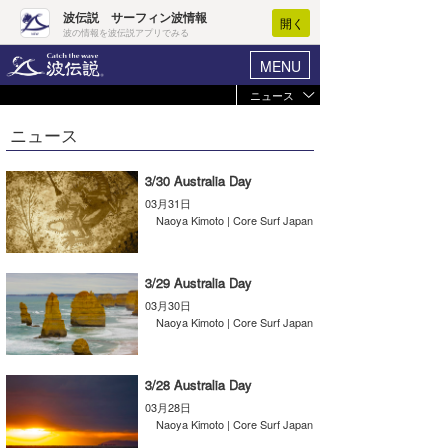
波伝説 サーフィン波情報
開く
波の情報を波伝説アプリでみる
MENU
ニュース
ヘルプ
マイホーム
ニュース
Core Surf Japan
ログイン
コンテスト
3/30 Australia Day
新規会員登録
03月31日
ファッション/グッズ
Naoya Kimoto | Core Surf Japan
波情報･概況
アート＆エンタメ
波予想ツール
WAVE HUNTER
3/29 Australia Day
コラム
03月30日
気象情報
Naoya Kimoto | Core Surf Japan
トラベル
ニュース
ショップ情報
3/28 Australia Day
サーフィンエリアガイド
03月28日
ショップ情報
ウラナミ
Naoya Kimoto | Core Surf Japan
会員メニュー