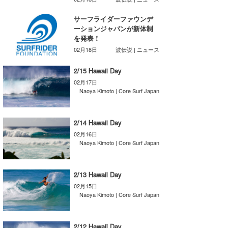
たっちー
サーフライダーファウンデ
ーションジャパンが新体制
ハンマー
を発表！
02月18日
波伝説 | ニュース
まっきー
2/15 Hawaii Day
三輪予報士
02月17日
Naoya Kimoto | Core Surf Japan
小川予報士
上田純子
2/14 Hawaii Day
02月16日
上條将美
Naoya Kimoto | Core Surf Japan
唐澤予報士
2/13 Hawaii Day
SancheZ
02月15日
Naoya Kimoto | Core Surf Japan
ゴン
米山予報士
2/12 Hawaii Day