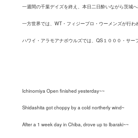
一週間の千葉デイズを終え、本日二日酔いながら茨城へ
一方世界では、WT・フィジープロ・ウーメンズが行わ
ハワイ・アラモアナボウルズでは、QS１０００・サー
Ichinomiya Open finished yesterday~~
Shidashita got choppy by a cold northerly wind~
After a 1 week day in Chiba, drove up to Ibaraki~~