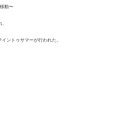
移動〜
れ、
フイントゥサマーが行われた。