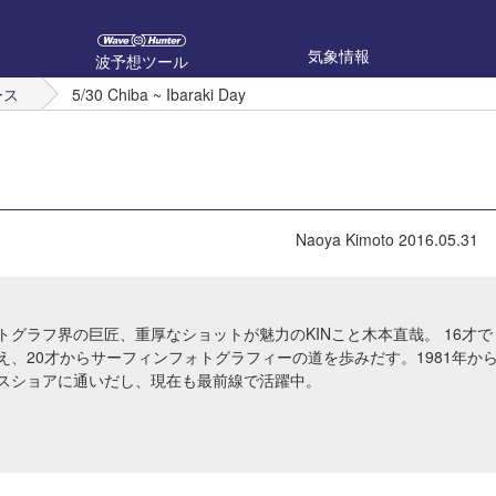
気象情報
波予想ツール
ース
5/30 Chiba ~ Ibaraki Day
Naoya Kimoto
2016.05.31
トグラフ界の巨匠、重厚なショットが魅力のKINこと木本直哉。 16才で
え、20才からサーフィンフォトグラフィーの道を歩みだす。1981年か
スショアに通いだし、現在も最前線で活躍中。