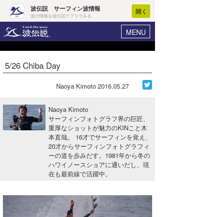
波伝説 サーフィン波情報
開く
波の情報を波伝説アプリでみる
MENU
ニュース
ヘルプ
マイホーム
5/26 Chiba Day
Core Surf Japan
ログイン
コンテスト
Naoya Kimoto
2016.05.27
新規会員登録
ファッション/グッズ
Naoya Kimoto
波情報･概況
サーフィンフォトグラフ界の巨匠、
アート＆エンタメ
重厚なショットが魅力のKINこと木
波予想ツール
WAVE HUNTER
本直哉。 16才でサーフィンを覚え、
コラム
20才からサーフィンフォトグラフィ
気象情報
ーの道を歩みだす。1981年から冬の
ハワイノースショアに通いだし、現
トラベル
ニュース
在も最前線で活躍中。
ショップ情報
サーフィンエリアガイド
ショップ情報
ウラナミ
会員メニュー