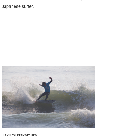
Japanese surfer.
喜納海人
KID
KOBU
KY
MIN
mitz
OYZ
S.K
Soulman
VAGY
waka☆=
YUKI☆
Takumi Nakamura