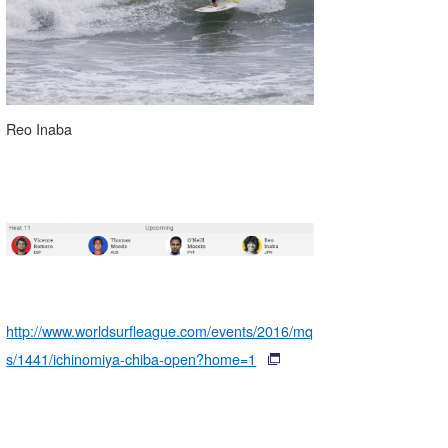
wanda
予報士 hiro.
banpaku
Reo Inaba
Mr.K
chappy
Romisea
http://www.worldsurfleague.com/events/2016/mq
s/1441/ichinomiya-chiba-open?home=1