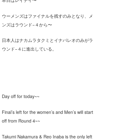
Core Surf Japan
ウーメンズはファイナルを残すのみとなり、メ
メディア
Naoya Kimoto
ンズはラウンド−４から〜
波伝説アンバサダー/プロライダー
mitsuteru Kamio
SURFMEDIA
日本人はナカムラタクミとイナバレオのみがラ
波伝説スタッフ
Yasunari Inoue
Colors MAGAZINE
福島寿実子
ウンド−４に進出している。
Yoshiyuki Obata
WAVAL
中浦“JET”章
☆加藤
波伝説
arukasvision
嵯峨明日香
+☆maki☆+
DELTA FORCE SURF
進士剛光
Aichan
CBA Films
田原啓江
chan-U
Day off for today~~
熊谷素子
植村未来
ECE
Final’s left for the women’s and Men’s will start
off from Round 4~~
NOBUFUKU
G◎Da
大野”MAR”修聖
H
Takumi Nakamura & Reo Inaba is the only left