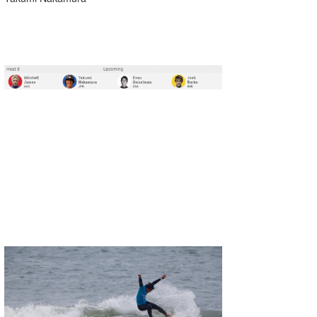
たっちー
ハンマー
まっきー
三輪予報士
小川予報士
上田純子
上條将美
唐澤予報士
SancheZ
ゴン
米山予報士