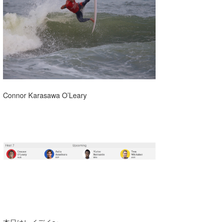
湘南
お知らせ
今月のプレゼント
千葉北
その他
伊豆
ルール＆How to
千葉南
VOTE!
大阪
Connor Karasawa O’Leary
サーファーズ
四国
沖縄
ライター/寄稿メディア
本日はレイデイ〜