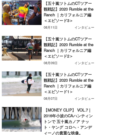
【五十嵐ツトムのCTツアー
たっちー
観戦記】2020 Rumble at the
Ranch ｜カリフォルニア編
＜エピソード3＞
ハンマー
08月11日
インタビュー
まっきー
【五十嵐ツトムのCTツアー
観戦記】2020 Rumble at the
三輪予報士
Ranch ｜カリフォルニア編
＜エピソード2＞
小川予報士
08月09日
インタビュー
上田純子
【五十嵐ツトムのCTツアー
観戦記】2020 Rumble at the
上條将美
Ranch ｜カリフォルニア編
＜エピソード1＞
唐澤予報士
08月07日
インタビュー
SancheZ
【MONEY CLIP】 VOL.7 |
2016年小波のCAハンティン
ゴン
トンで 五十嵐カノア ナッ
ト・ヤング コロヘ・アンデ
米山予報士
ィーノの貴重な映像。