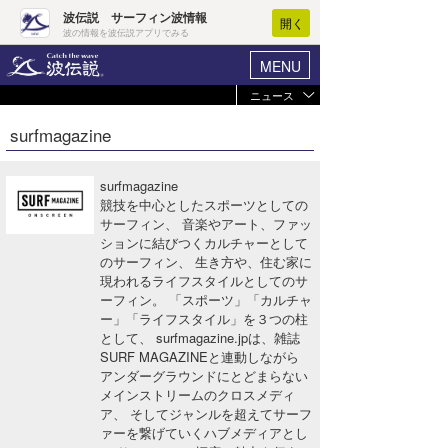
波伝説 サーフィン波情報
開く
波の情報を波伝説アプリでみる
MENU
ニュース
ヘルプ
マイホーム
surfmagazine
Core Surf Japan
ログイン
コンテスト
surfmagazine
新規会員登録
競技を中心としたスポーツとしての
ファッション/グッズ
サーフィン、 音楽やアート、ファッ
波情報･概況
ションに結びつくカルチャーとして
アート＆エンタメ
のサーフィン、 生き方や、住む家に
波予想ツール
WAVE HUNTER
現われるライフスタイルとしてのサ
コラム
ーフィン。 「スポーツ」「カルチャ
気象情報
ー」「ライフスタイル」を３つの柱
として、 surfmagazine.jpは、雑誌
トラベル
ニュース
SURF MAGAZINEと連動しながら
アンダーグラウンドにとどまらない
ショップ情報
サーフィンエリアガイド
メインストリームのクロスメディ
ア、 そしてジャンルを超えてサーフ
ショップ情報
ウラナミ
会員メニュー
ァーを繋げていくハブメディアとし