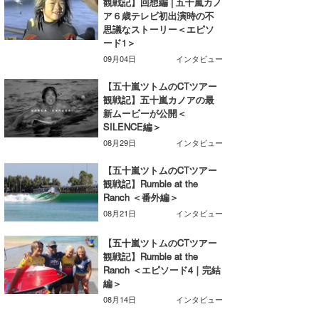
観戦記】回想編 | 五十嵐カノ
ア６歳テレビ初出演時の不
喜納海人
KID
思議なストーリー＜エピソ
ード1＞
KOBU
09月04日
インタビュー
KY
【五十嵐ツトムのCTツアー
観戦記】五十嵐カノアの最
MIN
新ムービーが公開＜
SILENCE編＞
mitz
08月29日
インタビュー
OYZ
【五十嵐ツトムのCTツアー
観戦記】Rumble at the
S.K
Ranch ＜番外編＞
08月21日
インタビュー
Soulman
【五十嵐ツトムのCTツアー
VAGY
観戦記】Rumble at the
Ranch ＜エピソード4｜完結
waka☆=
編＞
08月14日
インタビュー
YUKI☆