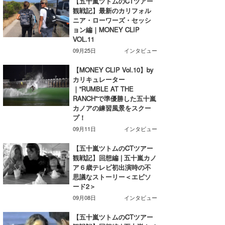
【五十嵐ツトムのCTツアー
Core Surf Japan
観戦記】最新のカリフォル
ニア・ローワーズ・セッシ
ョン編｜MONEY CLIP
メディア
Naoya Kimoto
VOL.11
09月25日
インタビュー
波伝説アンバサダー/プロライダー
mitsuteru Kamio
SURFMEDIA
【MONEY CLIP Vol.10】by
波伝説スタッフ
Yasunari Inoue
Colors MAGAZINE
福島寿実子
カリキュレーター
｜”RUMBLE AT THE
Yoshiyuki Obata
WAVAL
中浦“JET”章
☆加藤
波伝説
RANCH”で準優勝した五十嵐
カノアの練習風景をスクー
arukasvision
嵯峨明日香
+☆maki☆+
プ！
09月11日
インタビュー
DELTA FORCE SURF
進士剛光
Aichan
【五十嵐ツトムのCTツアー
CBA Films
田原啓江
chan-U
観戦記】回想編 | 五十嵐カノ
ア６歳テレビ初出演時の不
熊谷素子
植村未来
ECE
思議なストーリー＜エピソ
ード2＞
NOBUFUKU
G◎Da
09月08日
インタビュー
【五十嵐ツトムのCTツアー
大野”MAR”修聖
H