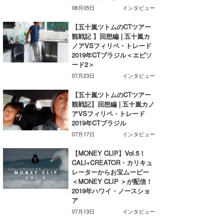
08月05日
インタビュー
wanda
【五十嵐ツトムのCTツアー
予報士 hiro.
観戦記 】回想編 | 五十嵐カ
ノアVSフィリペ・トレード
2019年CTブラジル＜エピソ
banpaku
ード2＞
07月23日
インタビュー
Mr.K
【五十嵐ツトムのCTツアー
chappy
観戦記】回想編 | 五十嵐カノ
アVSフィリペ・トレード
Romisea
2019年CTブラジル
07月17日
インタビュー
【MONEY CLIP】Vol.5！
CALI+CREATOR・カリキュ
レーターからお宝ムービー
＜MONEY CLIP ＞が配信！
2019年ハワイ・ノースショ
ア
07月13日
インタビュー