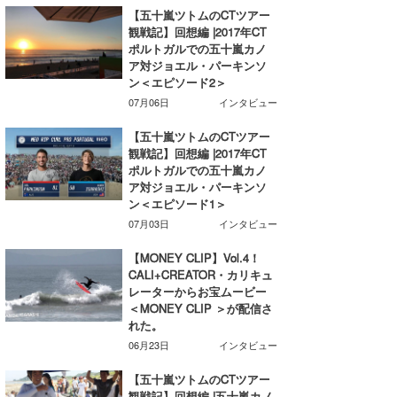
【五十嵐ツトムのCTツアー
観戦記】回想編 |2017年CT
ポルトガルでの五十嵐カノ
ア対ジョエル・パーキンソ
ン＜エピソード2＞
07月06日
インタビュー
【五十嵐ツトムのCTツアー
観戦記】回想編 |2017年CT
ポルトガルでの五十嵐カノ
ア対ジョエル・パーキンソ
ン＜エピソード1＞
07月03日
インタビュー
【MONEY CLIP】Vol.4！
CALI+CREATOR・カリキュ
レーターからお宝ムービー
＜MONEY CLIP ＞が配信さ
れた。
06月23日
インタビュー
【五十嵐ツトムのCTツアー
観戦記】回想編 |五十嵐カノ