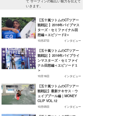
て サーフィンの幅広い魅力を伝えて
湘南
お知らせ
いきます。
今月のプレゼント
千葉北
その他
【五十嵐ツトムのCTツアー
観戦記 】2016年パイプマス
伊豆
ルール＆How to
ターズ・セミファイナル回
想編＜エピソード2＞
千葉南
VOTE!
10月27日
インタビュー
大阪
【五十嵐ツトムのCTツアー
サーファーズ
観戦記 】2016年パイプライ
四国
ンマスターズ・セミファイ
ナル回想編＜エピソード１
沖縄
＞
10月16日
インタビュー
【五十嵐ツトムのCTツアー
観戦記】最新テキサス・ウ
ェイブプール編｜MONEY
CLIP VOL.12
10月05日
インタビュー
ライター/寄稿メディア