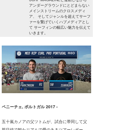
湘南
お知らせ
アンダーグラウンドにとどまらない
今月のプレゼント
メインストリームのクロスメディ
ア、 そしてジャンルを超えてサーフ
千葉北
その他
ァーを繋げていくハブメディアとし
て サーフィンの幅広い魅力を伝えて
伊豆
ルール＆How to
いきます。
千葉南
VOTE!
大阪
サーファーズ
四国
沖縄
ペニーチェ, ポルトガル 2017 -
五十嵐カノアの父ツトムが、試合に帯同して父
ライター/寄稿メディア
親目線で観たリアルで愛のあるツアーレポー