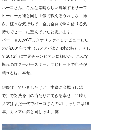
パーコさん。こんな素晴らしい尊敬するサーフ
たっちー
ヒーロー方達と同じ土俵で戦えるうれしさ、怖
ハンマー
さ、様々な気持ちで、全力全開で胸を借りる気
持ちでヒートに望んでいたと思います。
まっきー
パーコさんがCTにクオリファイしデビューした
三輪予報士
のが2001年です（カノアがまだ4才の時）。そし
小川予報士
て2012年に世界チャンピオンに輝いた。こんな
憧れの超スーパースターと同じヒートで息子が
上田純子
戦うとは。幸せ。
上條将美
想像はしていましたけど、実際に会場（現場
唐澤予報士
で）で対決を目の当たりにできる幸せ、当時カ
ノアはまだ十代でパーコさんのCTキャリアは18
SancheZ
年。カノアの歳と同じっす。笑
ゴン
米山予報士