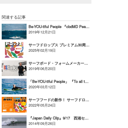
関連する記事
Be-YOU-tiful People 『cbdMD Peahi Challenge 若手の活躍 Vol.2』
2019年12月21日
サーフドロップス プレミアム30周年！総集編が発売！【AD】
2025年02月19日
サーフボード・フォームメーカー『USブランクス・ゼネラルマネージャーJeff Holtby氏』にインタビュー
2019年06月20日
「Be-YOU-tiful People」 『To all the be-YOU-tiful Women 国際女性デイによせて Vol.2』
2020年03月12日
サーフフードの新作！ サーフドロップスVol.４発売決定！【AD】
2022年05月24日
『Japan Daily Clip』9/17 西湘セッション！
2014年09月26日