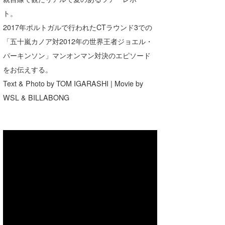
Core Surf Japan
ト。
2017年ポルトガルで行われたCTラウンド3での
メディア
Naoya Kimoto
「五十嵐カノア対2012年の世界王者ジョエル・
波伝説アンバサダー/プロライダー
mitsuteru Kamio
SURFMEDIA
パーキンソン」マンオンマン対決のエピソード
をお伝えする。
波伝説スタッフ
Yasunari Inoue
Colors MAGAZINE
福島寿実子
Text & Photo by TOM IGARASHI | Movie by
Yoshiyuki Obata
WAVAL
中浦“JET”章
☆加藤
波伝説
WSL & BILLABONG
arukasvision
嵯峨明日香
+☆maki☆+
DELTA FORCE SURF
進士剛光
Aichan
CBA Films
田原啓江
chan-U
熊谷素子
植村未来
ECE
NOBUFUKU
G◎Da
大野”MAR”修聖
H