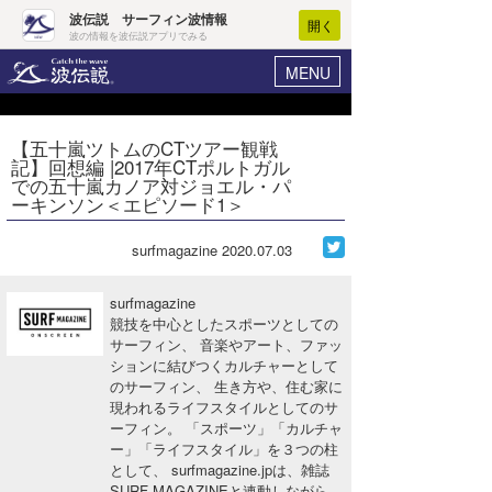
波伝説 サーフィン波情報
開く
波の情報を波伝説アプリでみる
MENU
ニュース
ヘルプ
マイホーム
【五十嵐ツトムのCTツアー観戦
Core Surf Japan
記】回想編 |2017年CTポルトガル
ログイン
での五十嵐カノア対ジョエル・パ
コンテスト
ーキンソン＜エピソード1＞
新規会員登録
ファッション/グッズ
surfmagazine
2020.07.03
波情報･概況
アート＆エンタメ
波予想ツール
WAVE HUNTER
surfmagazine
競技を中心としたスポーツとしての
コラム
気象情報
サーフィン、 音楽やアート、ファッ
ションに結びつくカルチャーとして
トラベル
ニュース
のサーフィン、 生き方や、住む家に
現われるライフスタイルとしてのサ
ショップ情報
サーフィンエリアガイド
ーフィン。 「スポーツ」「カルチャ
ー」「ライフスタイル」を３つの柱
ショップ情報
ウラナミ
として、 surfmagazine.jpは、雑誌
会員メニュー
SURF MAGAZINEと連動しながら