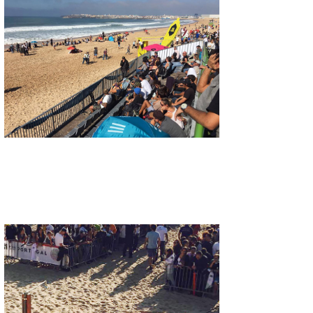
wanda
予報士 hiro.
banpaku
Mr.K
chappy
Romisea