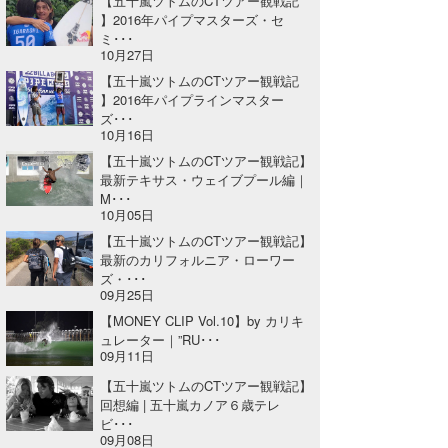
【五十嵐ツトムのCTツアー観戦記
】2016年パイプマスターズ・セ
ミ･･･
10月27日
【五十嵐ツトムのCTツアー観戦記
】2016年パイプラインマスター
ズ･･･
10月16日
【五十嵐ツトムのCTツアー観戦記】
最新テキサス・ウェイブプール編｜
M･･･
10月05日
【五十嵐ツトムのCTツアー観戦記】
最新のカリフォルニア・ローワー
ズ・･･･
09月25日
【MONEY CLIP Vol.10】by カリキ
ュレーター｜”RU･･･
09月11日
【五十嵐ツトムのCTツアー観戦記】
回想編 | 五十嵐カノア６歳テレ
ビ･･･
09月08日