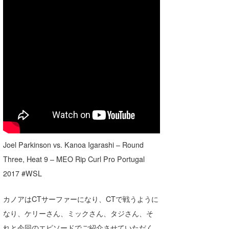
喜納海人
KID
KOBU
KY
MIN
mitz
OYZ
S.K
Joel Parkinson vs. Kanoa Igarashi – Round
Three, Heat 9 – MEO Rip Curl Pro Portugal
Soulman
2017 #WSL
VAGY
カノアはCTサーファーになり、CTで戦うように
waka☆=
なり、ケリーさん、ミックさん、タジさん、そ
YUKI☆
れと今回のエピソードでご紹介させていただく