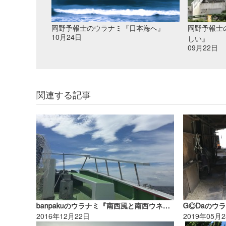
岡野予報士のウラナミ『日本海へ』
岡野予報士
10月24日
しい』
09月22日
関連する記事
banpakuのウラナミ『南西風と南西ウネリで初体験！（後編）』
G◎Daのウ
2016年12月22日
2019年05月