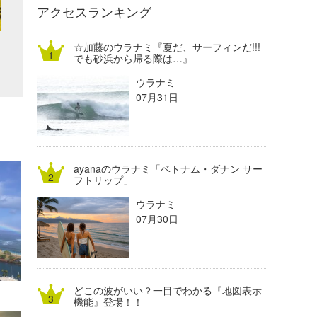
DELTA FORCE SURF
進士剛光
Aichan
アクセスランキング
CBA Films
田原啓江
chan-U
☆加藤のウラナミ『夏だ、サーフィンだ!!!
でも砂浜から帰る際は…』
熊谷素子
植村未来
ECE
ウラナミ
NOBUFUKU
G◎Da
07月31日
大野”MAR”修聖
H
喜納海人
KID
ayanaのウラナミ「ベトナム・ダナン サー
KOBU
フトリップ」
ウラナミ
KY
07月30日
MIN
mitz
どこの波がいい？一目でわかる『地図表示
OYZ
機能』登場！！