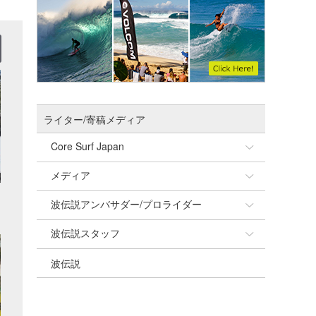
ライター/寄稿メディア
Core Surf Japan
メディア
Naoya Kimoto
波伝説アンバサダー/プロライダー
mitsuteru Kamio
SURFMEDIA
波伝説スタッフ
Yasunari Inoue
Colors MAGAZINE
福島寿実子
波伝説
Yoshiyuki Obata
WAVAL
中浦“JET”章
☆加藤
arukasvision
嵯峨明日香
+☆maki☆+