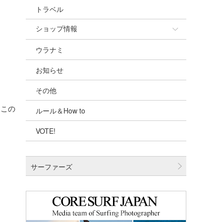
トラベル
ショップ情報
ウラナミ
ショップ情報
お知らせ
湘南
その他
千葉北
。この
ルール＆How to
伊豆
VOTE!
千葉南
大阪
サーファーズ
四国
沖縄