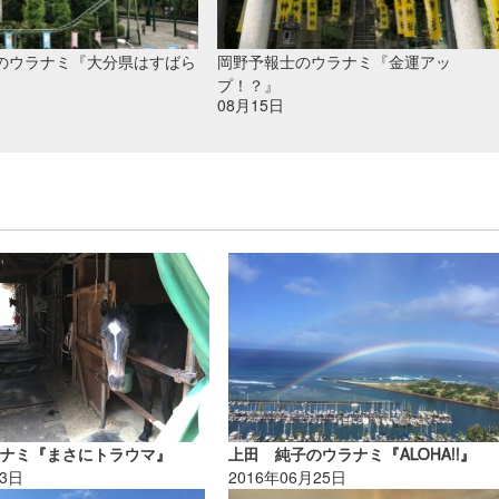
のウラナミ『大分県はすばら
岡野予報士のウラナミ『金運アッ
プ！？』
08月15日
ラナミ『まさにトラウマ』
上田 純子のウラナミ『ALOHA!!』
23日
2016年06月25日