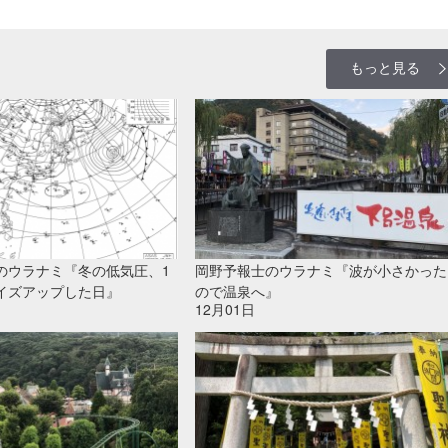
もっと見る
のウラナミ『冬の低気圧、1
岡野予報士のウラナミ『波が小さかった
イズアップした日』
ので温泉へ』
12月01日