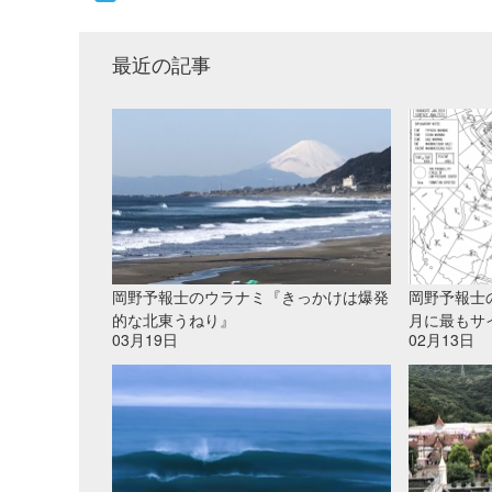
最近の記事
岡野予報士のウラナミ『きっかけは爆発
岡野予報士
的な北東うねり』
月に最もサ
03月19日
02月13日