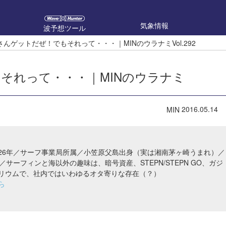
気象情報
波予想ツール
んゲットだぜ！でもそれって・・・｜MINのウラナミVol.292
それって・・・｜MINのウラナミ
2016.05.14
MIN
26年／サーフ事業局所属／小笠原父島出身（実は湘南茅ヶ崎うまれ）／
／サーフィンと海以外の趣味は、暗号資産、STEPN/STEPN GO、ガジ
リウムで、社内ではいわゆるオタ寄りな存在（？）
ら