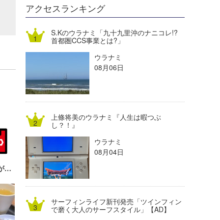
DELTA FORCE SURF
進士剛光
Aichan
アクセスランキング
CBA Films
田原啓江
chan-U
S.Kのウラナミ「九十九里沖のナニコレ!?
首都圏CCS事業とは?」
熊谷素子
植村未来
ECE
ウラナミ
NOBUFUKU
G◎Da
08月06日
大野”MAR”修聖
H
喜納海人
KID
上條将美のウラナミ『人生は暇つぶ
KOBU
し？！』
ウラナミ
KY
08月04日
MIN
服部予報士のウラナミ『助けられる命がある』
mitz
サーフィンライフ新刊発売「ツインフィン
OYZ
で磨く大人のサーフスタイル」【AD】