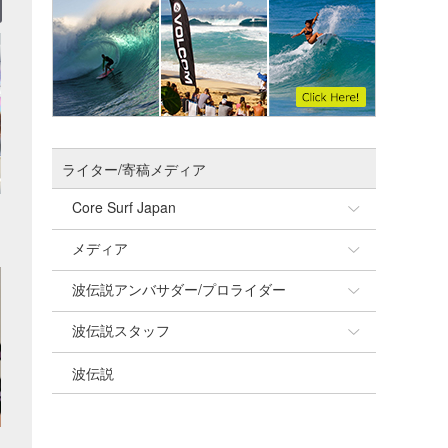
ライター/寄稿メディア
Core Surf Japan
メディア
Naoya Kimoto
波伝説アンバサダー/プロライダー
mitsuteru Kamio
SURFMEDIA
波伝説スタッフ
Yasunari Inoue
Colors MAGAZINE
福島寿実子
波伝説
Yoshiyuki Obata
WAVAL
中浦“JET”章
☆加藤
arukasvision
嵯峨明日香
+☆maki☆+