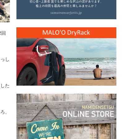
2回
らっし
模した
ころ、