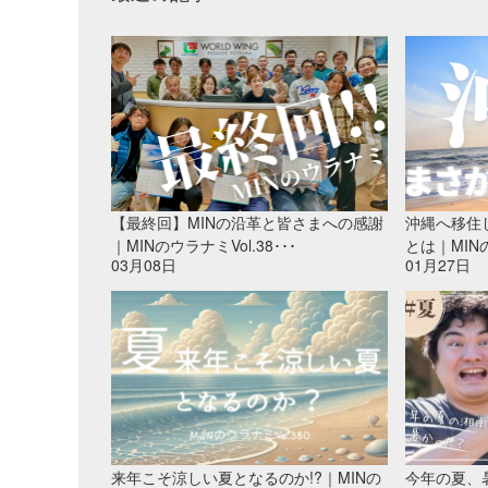
【最終回】MINの沿革と皆さまへの感謝
沖縄へ移住
｜MINのウラナミVol.38･･･
とは｜MINの
03月08日
01月27日
来年こそ涼しい夏となるのか!?｜MINの
今年の夏、