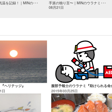
温を記録！｜MINの･･･
手派の独り言〜｜MINのウラナミ･･･
08月21日
ミ『ヘリテッジ』
11日
2015年03月25日