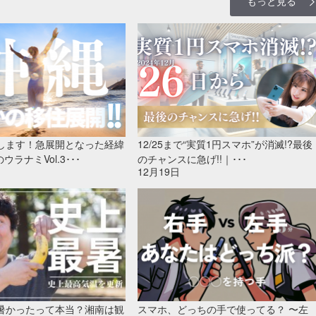
もっと見る
します！急展開となった経緯
12/25まで“実質1円スマホ”が消滅!?最後
ウラナミVol.3･･･
のチャンスに急げ!!｜･･･
12月19日
暑かったって本当？湘南は観
スマホ、どっちの手で使ってる？ 〜左