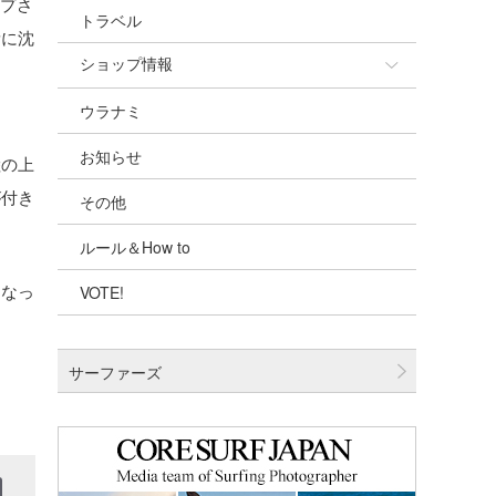
ップさ
トラベル
量に沈
ショップ情報
ウラナミ
ショップ情報
お知らせ
湘南
陸の上
が付き
その他
千葉北
ルール＆How to
伊豆
になっ
VOTE!
千葉南
大阪
サーファーズ
四国
沖縄