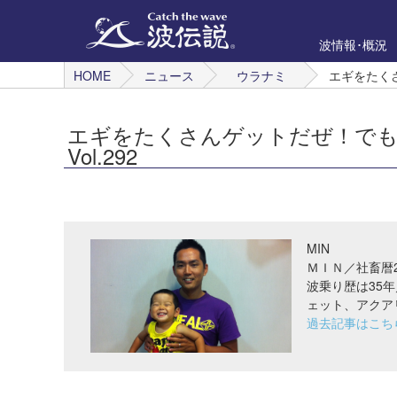
波情報･概況
HOME
ニュース
ウラナミ
エギをたくさ
エギをたくさんゲットだぜ！でも
Vol.292
MIN
ＭＩＮ／社畜暦
波乗り歴は35年
ェット、アクア
過去記事はこち