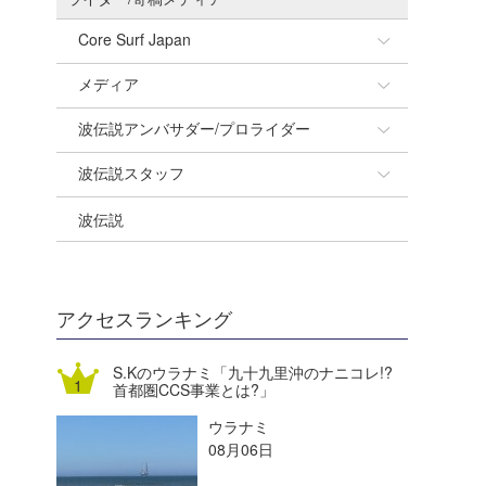
Core Surf Japan
メディア
Naoya Kimoto
波伝説アンバサダー/プロライダー
mitsuteru Kamio
SURFMEDIA
波伝説スタッフ
Yasunari Inoue
Colors MAGAZINE
福島寿実子
波伝説
Yoshiyuki Obata
WAVAL
中浦“JET”章
☆加藤
arukasvision
嵯峨明日香
+☆maki☆+
DELTA FORCE SURF
進士剛光
Aichan
アクセスランキング
CBA Films
田原啓江
chan-U
S.Kのウラナミ「九十九里沖のナニコレ!?
首都圏CCS事業とは?」
熊谷素子
植村未来
ECE
ウラナミ
NOBUFUKU
G◎Da
08月06日