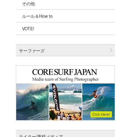
その他
千葉北
ルール＆How to
伊豆
VOTE!
千葉南
大阪
サーファーズ
四国
沖縄
ライター/寄稿メディア