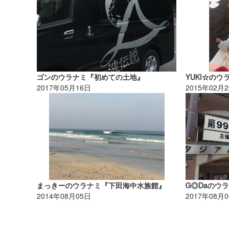
ゴンのウラナミ『初めての土地』
YUKI☆の
2017年05月16日
2015年02月
まっきーのウラナミ『下田海中水族館』
G◎Daのウ
2014年08月05日
2017年08月