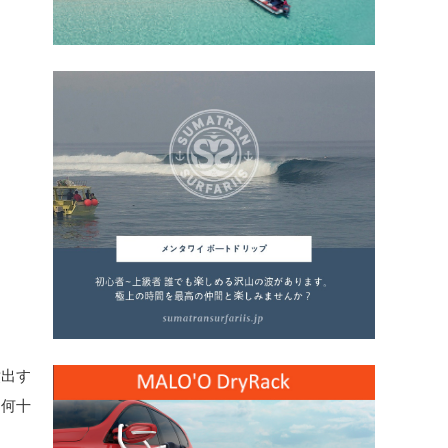
煮出す
、何十