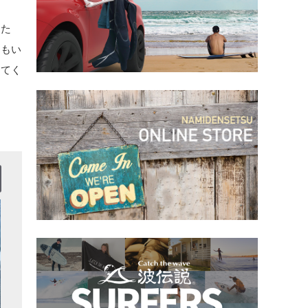
。た
にもい
えてく