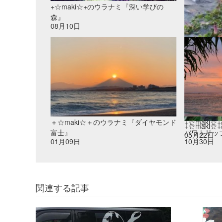
+☆maki☆+のウラナミ『深い学びの
森』
08月10日
＋☆maki☆＋のウラナミ『ダイヤモンド
+☆maki
+☆maki
富士』
バワトリップ
05月22日
01月09日
10月30日
関連する記事