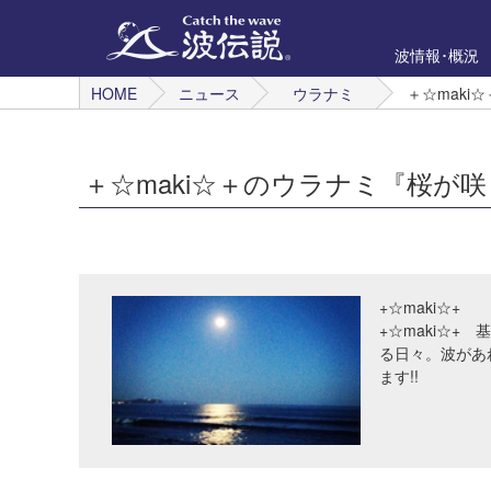
波情報･概況
HOME
ニュース
ウラナミ
＋☆mak
＋☆maki☆＋のウラナミ『桜が
+☆maki☆+
+☆maki☆+
る日々。波があ
ます!!