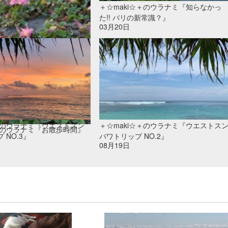
＋☆maki☆＋のウラナミ『知らなかっ
た!! バリの新常識？』
03月20日
☆+のウラナミ『ウエストスン
＋☆maki☆＋のウラナミ『ウエストス
☆+のウラナミ『お散歩時間』
 NO.3』
バワトリップ NO.2』
08月19日