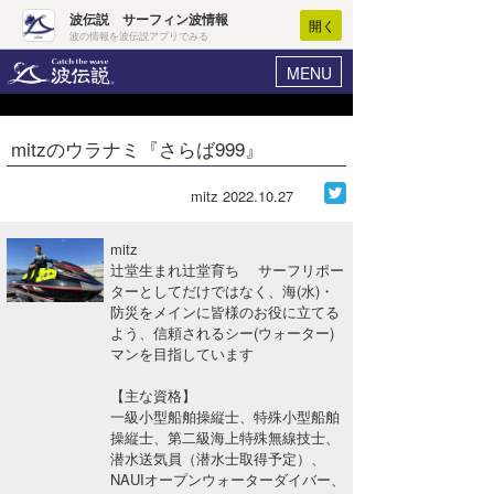
波伝説 サーフィン波情報
開く
波の情報を波伝説アプリでみる
MENU
ニュース
ヘルプ
マイホーム
mitzのウラナミ『さらば999』
Core Surf Japan
ログイン
コンテスト
mitz
2022.10.27
新規会員登録
ファッション/グッズ
mitz
波情報･概況
辻堂生まれ辻堂育ち サーフリポー
アート＆エンタメ
ターとしてだけではなく、海(水)・
波予想ツール
WAVE HUNTER
防災をメインに皆様のお役に立てる
コラム
よう、信頼されるシー(ウォーター)
気象情報
マンを目指しています
トラベル
ニュース
【主な資格】
一級小型船舶操縦士、特殊小型船舶
ショップ情報
サーフィンエリアガイド
操縦士、第二級海上特殊無線技士、
潜水送気員（潜水士取得予定）、
ショップ情報
ウラナミ
会員メニュー
NAUIオープンウォーターダイバー、