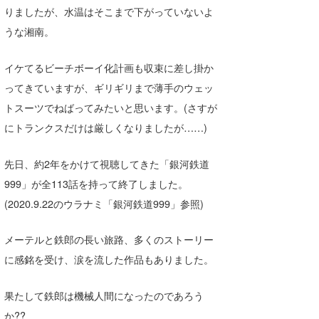
りましたが、水温はそこまで下がっていないよ
Core Surf Japan
うな湘南。
メディア
Naoya Kimoto
イケてるビーチボーイ化計画も収束に差し掛か
波伝説アンバサダー/プロライダー
mitsuteru Kamio
SURFMEDIA
ってきていますが、ギリギリまで薄手のウェッ
波伝説スタッフ
Yasunari Inoue
Colors MAGAZINE
福島寿実子
トスーツでねばってみたいと思います。(さすが
にトランクスだけは厳しくなりましたが……)
Yoshiyuki Obata
WAVAL
中浦“JET”章
☆加藤
波伝説
arukasvision
嵯峨明日香
+☆maki☆+
先日、約2年をかけて視聴してきた「銀河鉄道
999」が全113話を持って終了しました。
DELTA FORCE SURF
進士剛光
Aichan
(2020.9.22のウラナミ「銀河鉄道999」参照)
CBA Films
田原啓江
chan-U
メーテルと鉄郎の長い旅路、多くのストーリー
熊谷素子
植村未来
ECE
に感銘を受け、涙を流した作品もありました。
NOBUFUKU
G◎Da
果たして鉄郎は機械人間になったのであろう
大野”MAR”修聖
H
か??