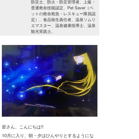
防災士、防火・防災管理者、上級・
湘南
お知らせ
今月のプレゼント
普通救命技能認定、Pet Saver（ペ
ットの救命救急・レスキュー隊員認
千葉北
その他
定）、食品衛生責任者、温泉ソムリ
エマスター、温泉健康指導士、温泉
伊豆
ルール＆How to
観光実践士。
千葉南
VOTE!
大阪
サーファーズ
四国
沖縄
皆さん、こんにちは!!
ライター/寄稿メディア
10月に入り、朝・夕はひんやりとするようにな