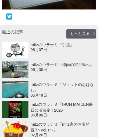
最近の記事
もっと見る
mitzのウラナミ『引退』
08月07日
mitzのウラナミ『梅雨の宮古島へ』
06月30日
mitzのウラナミ『ジェットのおはな
し』
05月19日
mitzのウラナミ『IRON MAIDEN来
日公演決定!! 2026･･･
04月09日
mitzのウラナミ『mitz家のお宝発
掘!!〜vol.1〜』
02月26日