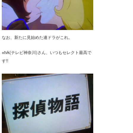
wanda
予報士 hiro.
banpaku
なお、新たに見始めた連ドラがこれ。
Mr.K
※tvk(テレビ神奈川)さん、いつもセレクト最高で
chappy
す!!
Romisea