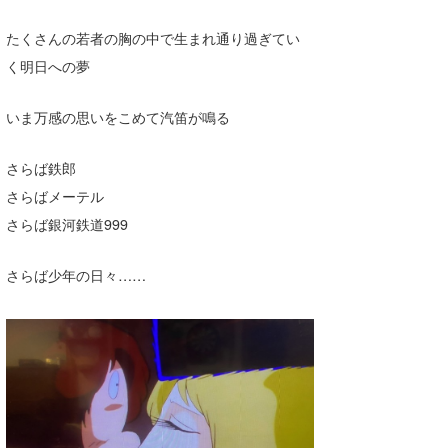
たっちー
たくさんの若者の胸の中で生まれ通り過ぎてい
く明日への夢
ハンマー
まっきー
いま万感の思いをこめて汽笛が鳴る
三輪予報士
さらば鉄郎
小川予報士
さらばメーテル
さらば銀河鉄道999
上田純子
上條将美
さらば少年の日々……
唐澤予報士
SancheZ
ゴン
米山予報士