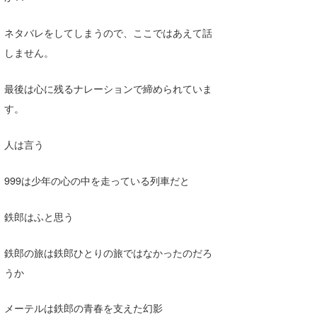
喜納海人
KID
ネタバレをしてしまうので、ここではあえて話
KOBU
しません。
KY
最後は心に残るナレーションで締められていま
MIN
す。
mitz
人は言う
OYZ
999は少年の心の中を走っている列車だと
S.K
鉄郎はふと思う
Soulman
VAGY
鉄郎の旅は鉄郎ひとりの旅ではなかったのだろ
うか
waka☆=
メーテルは鉄郎の青春を支えた幻影
YUKI☆