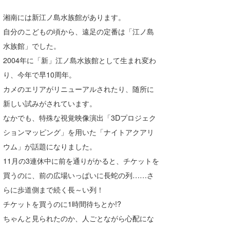
喜納海人
KID
湘南には新江ノ島水族館があります。
自分のこどもの頃から、遠足の定番は「江ノ島
KOBU
水族館」でした。
KY
2004年に「新」江ノ島水族館として生まれ変わ
り、今年で早10周年。
MIN
カメのエリアがリニューアルされたり、随所に
mitz
新しい試みがされています。
なかでも、特殊な視覚映像演出「3Dプロジェク
OYZ
ションマッピング」を用いた「ナイトアクアリ
S.K
ウム」が話題になりました。
Soulman
11月の3連休中に前を通りがかると、チケットを
買うのに、前の広場いっぱいに長蛇の列……さ
VAGY
らに歩道側まで続く長～い列！
waka☆=
チケットを買うのに1時間待ちとか!?
ちゃんと見られたのか、人ごとながら心配にな
YUKI☆