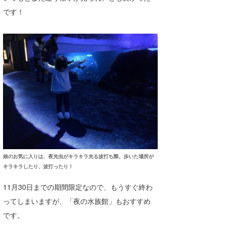
です！
wanda
予報士 hiro.
banpaku
Mr.K
chappy
Romisea
娘のお気に入りは、夜光虫がキラキラ光る波打ち際。歩いた場所が
キラキラしたり、波打ったり！
11月30日までの期間限定なので、もうすぐ終わ
ってしまいますが、「夜の水族館」もおすすめ
です。