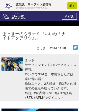
波伝説 サーフィン波情報
開く
波の情報を波伝説アプリでみる
MENU
ニュース
ヘルプ
マイホーム
まっきーのウラナミ『いいね！ナ
Core Surf Japan
イトアクアリウム』
ログイン
コンテスト
新規会員登録
まっきー
2014.11.28
ファッション/グッズ
波情報･概況
まっきー
アート＆エンタメ
サーフレジェンドのバックオフィス
波予想ツール
WAVE HUNTER
担当。
ロングでNSA全日本出場したのは、
コラム
気象情報
遠い昔の話・・・
愉快な主人、2人姉妹、猫2匹との湘
トラベル
ニュース
南での生活を綴っていきます。
#旅行 #宮古島LOVE #猫 #保護猫
ショップ情報
サーフィンエリアガイド
#BTS #ARMY #ダイエット
ショップ情報
ウラナミ
会員メニュー