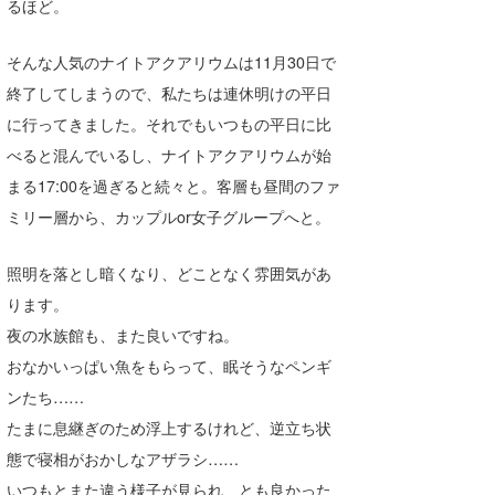
るほど。
たっちー
そんな人気のナイトアクアリウムは11月30日で
ハンマー
終了してしまうので、私たちは連休明けの平日
まっきー
に行ってきました。それでもいつもの平日に比
べると混んでいるし、ナイトアクアリウムが始
三輪予報士
まる17:00を過ぎると続々と。客層も昼間のファ
小川予報士
ミリー層から、カップルor女子グループへと。
上田純子
照明を落とし暗くなり、どことなく雰囲気があ
上條将美
ります。
夜の水族館も、また良いですね。
唐澤予報士
おなかいっぱい魚をもらって、眠そうなペンギ
SancheZ
ンたち……
たまに息継ぎのため浮上するけれど、逆立ち状
ゴン
態で寝相がおかしなアザラシ……
米山予報士
いつもとまた違う様子が見られ、とも良かった