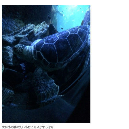
Core Surf Japan
メディア
Naoya Kimoto
波伝説アンバサダー/プロライダー
mitsuteru Kamio
SURFMEDIA
波伝説スタッフ
Yasunari Inoue
Colors MAGAZINE
福島寿実子
Yoshiyuki Obata
WAVAL
中浦“JET”章
☆加藤
波伝説
arukasvision
嵯峨明日香
+☆maki☆+
DELTA FORCE SURF
進士剛光
Aichan
CBA Films
田原啓江
chan-U
熊谷素子
植村未来
ECE
NOBUFUKU
G◎Da
大野”MAR”修聖
H
大水槽の横の丸い小窓にカメがすっぽり！