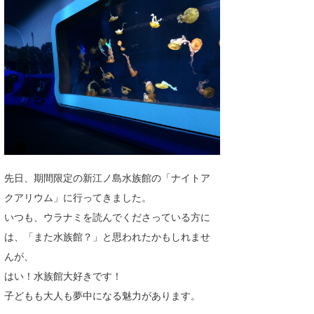
湘南
お知らせ
今月のプレゼント
千葉北
その他
伊豆
ルール＆How to
千葉南
VOTE!
大阪
サーファーズ
四国
先日、期間限定の新江ノ島水族館の「ナイトア
沖縄
クアリウム」に行ってきました。
いつも、ウラナミを読んでくださっている方に
は、「また水族館？」と思われたかもしれませ
んが、
はい！水族館大好きです！
子どもも大人も夢中になる魅力があります。
ライター/寄稿メディア