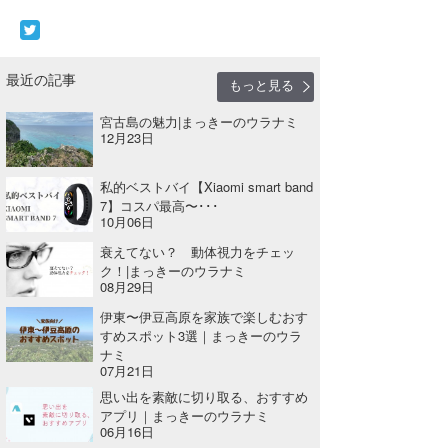
最近の記事
もっと見る
宮古島の魅力|まっきーのウラナミ
12月23日
私的ベストバイ【Xiaomi smart band
7】コスパ最高〜･･･
10月06日
衰えてない？ 動体視力をチェッ
ク！|まっきーのウラナミ
08月29日
伊東〜伊豆高原を家族で楽しむおす
すめスポット3選｜まっきーのウラ
ナミ
07月21日
思い出を素敵に切り取る、おすすめ
アプリ｜まっきーのウラナミ
06月16日