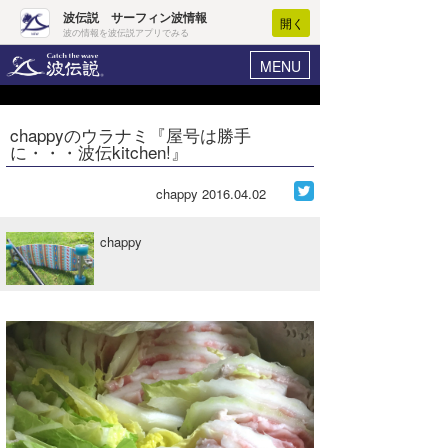
波伝説 サーフィン波情報
開く
波の情報を波伝説アプリでみる
MENU
ニュース
ヘルプ
マイホーム
chappyのウラナミ『屋号は勝手
Core Surf Japan
に・・・波伝kitchen!』
ログイン
コンテスト
新規会員登録
chappy
2016.04.02
ファッション/グッズ
波情報･概況
chappy
アート＆エンタメ
波予想ツール
WAVE HUNTER
コラム
気象情報
トラベル
ニュース
ショップ情報
サーフィンエリアガイド
ショップ情報
ウラナミ
会員メニュー