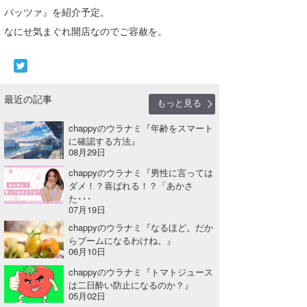
パッツァ』を紹介予定。
なにせ気まぐれ開店なのでご容赦を。
最近の記事
もっと見る
chappyのウラナミ『年齢をスマート
に確認する方法』
08月29日
chappyのウラナミ『男性に言っては
ダメ！？喜ばれる！？「あかさ
た･･･
07月19日
chappyのウラナミ『なるほど。だか
らブームになるわけね。』
06月10日
chappyのウラナミ『トマトジュース
は二日酔い防止になるのか？』
05月02日