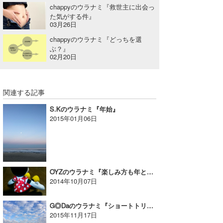
chappyのウラナミ『救世主に出会っ
た気がする件』
03月26日
chappyのウラナミ『どっちを選
ぶ？』
02月20日
関連する記事
S.Kのウラナミ『年始』
2015年01月06日
OYZのウラナミ『楽しみ方も年と共に変わるようです』
2014年10月07日
G◎Daのウラナミ『ショートトリップ～徳島編～』
2015年11月17日