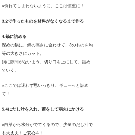
※倒れてしまわないように、ここは慎重に！
たっちー
3.2で作ったものを材料がなくなるまで作る
ハンマー
まっきー
4.鍋に詰める
深めの鍋に、鍋の高さに合わせて、3のものを均
三輪予報士
等の大きさにカット。
小川予報士
鍋に隙間がないよう、切り口を上にして、詰め
ていく。
上田純子
上條将美
※ここでは迷わず思いっきり、ギューっと詰め
て！
唐澤予報士
SancheZ
5.4にだし汁を入れ、蓋をして弱火にかける
ゴン
※白菜から水分がでてくるので、少量のだし汁で
米山予報士
も大丈夫！ご安心を！