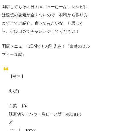
Core Surf Japan
開店してもその日のメニューは一品。レシピに
は秘伝の要素が全くないので、材料から作り方
メディア
Naoya Kimoto
まで全てご紹介。食べてみたいな！と思った
波伝説アンバサダー/プロライダー
mitsuteru Kamio
SURFMEDIA
ら、ぜひ自身でチャレンジしてください！
波伝説スタッフ
Yasunari Inoue
Colors MAGAZINE
福島寿実子
開店メニューはCMでもお馴染み！『白菜のミル
フィーユ鍋』
Yoshiyuki Obata
WAVAL
中浦“JET”章
☆加藤
波伝説
arukasvision
嵯峨明日香
+☆maki☆+
【材料】
DELTA FORCE SURF
進士剛光
Aichan
CBA Films
田原啓江
chan-U
4人前
熊谷素子
植村未来
ECE
白菜 1/4
豚薄切り（バラ・肩ロース等）400ｇほ
NOBUFUKU
G◎Da
ど
大野”MAR”修聖
H
だし汁 100cc