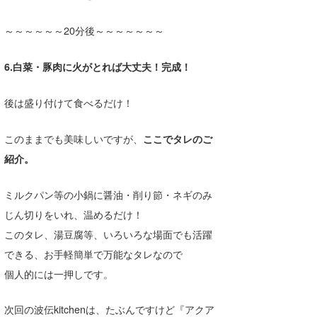
wanda
～～～～～～20分後～～～～～～～
予報士 hiro.
6.白菜・豚肉に火がとれば大丈夫！完成！
banpaku
後は盛り付けて食べるだけ！
Mr.K
chappy
このままでも美味しいですが、
ここでタレのご
紹介。
Romisea
ミルクパン等の小鍋に醤油・削り節・ネギのみ
じん切りをいれ、温めるだけ！
このタレ、湯豆腐等、いろいろな場面でも活躍
できる、お手軽簡単で万能なタレなので
個人的には一押しです。
次回の波伝kitchenは、たぶんですけど『アクア