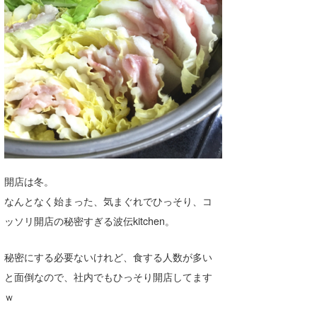
湘南
お知らせ
今月のプレゼント
千葉北
その他
伊豆
ルール＆How to
千葉南
VOTE!
大阪
サーファーズ
四国
開店は冬。
沖縄
なんとなく始まった、気まぐれでひっそり、コ
ッソリ開店の秘密すぎる波伝kitchen。
秘密にする必要ないけれど、食する人数が多い
と面倒なので、社内でもひっそり開店してます
ｗ
ライター/寄稿メディア