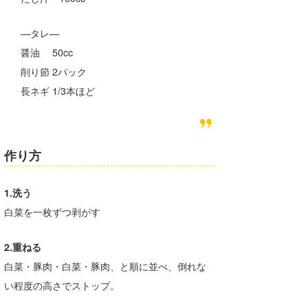
喜納海人
KID
—タレ—
KOBU
醤油 50cc
削り節 2パック
KY
長ネギ 1/3本ほど
MIN
mitz
作り方
OYZ
S.K
1.洗う
白菜を一枚ずつ剥がす
Soulman
VAGY
2.重ねる
白菜・豚肉・白菜・豚肉、と順に並べ、倒れな
waka☆=
い程度の高さでストップ。
YUKI☆