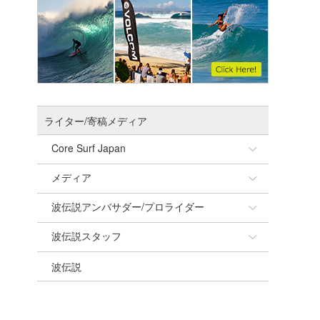
ライター/寄稿メディア
Core Surf Japan
メディア
Naoya Kimoto
波伝説アンバサダー/プロライダー
mitsuteru Kamio
SURFMEDIA
波伝説スタッフ
Yasunari Inoue
Colors MAGAZINE
福島寿実子
波伝説
Yoshiyuki Obata
WAVAL
中浦“JET”章
☆加藤
arukasvision
嵯峨明日香
+☆maki☆+