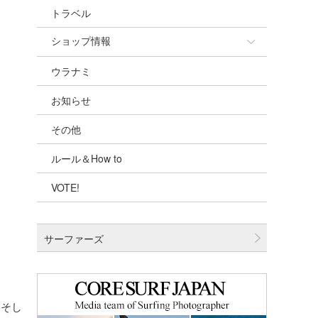
トラベル
ショップ情報
ウラナミ
ショップ情報
お知らせ
湘南
その他
千葉北
ルール＆How to
伊豆
VOTE!
千葉南
大阪
サーファーズ
四国
沖縄
。そし