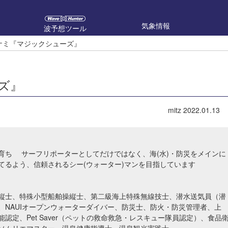
気象情報
波予想ツール
ラナミ『マジックシューズ』
ーズ』
mitz
2022.01.13
育ち サーフリポーターとしてだけではなく、海(水)・防災をメインに
てるよう、信頼されるシー(ウォーター)マンを目指しています
縦士、特殊小型船舶操縦士、第二級海上特殊無線技士、潜水送気員（潜
、NAUIオープンウォーターダイバー、防災士、防火・防災管理者、上
認定、Pet Saver（ペットの救命救急・レスキュー隊員認定）、食品