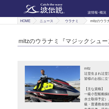
波情報･概況
HOME
ニュース
ウラナミ
mitzのウ
mitzのウラナミ『マジックシュ
mitz
辻堂生まれ辻堂
皆様のお役に立
【主な資格】
一級小型船舶操
水士取得予定）
級・普通救命技能