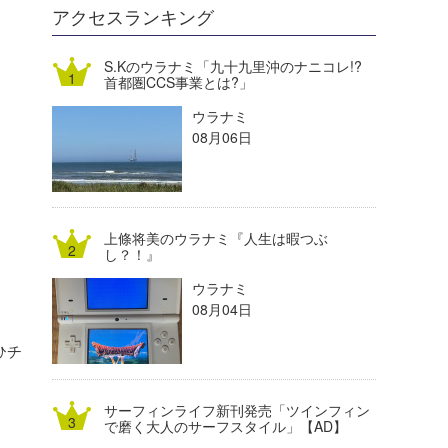
DELTA FORCE SURF
進士剛光
Aichan
アクセスランキング
CBA Films
田原啓江
chan-U
S.Kのウラナミ「九十九里沖のナニコレ!?
首都圏CCS事業とは?」
熊谷素子
植村未来
ECE
ウラナミ
NOBUFUKU
G◎Da
08月06日
大野”MAR”修聖
H
喜納海人
KID
上條将美のウラナミ『人生は暇つぶ
KOBU
し？！』
ウラナミ
KY
08月04日
MIN
ひチ
mitz
サーフィンライフ新刊発売「ツインフィン
OYZ
で磨く大人のサーフスタイル」【AD】