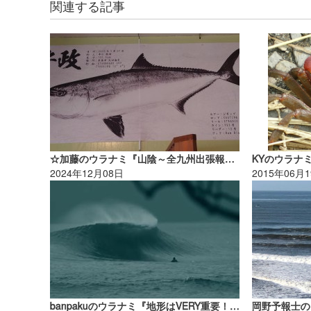
関連する記事
☆加藤のウラナミ『山陰～全九州出張報告 Vol.2』
KYのウラナ
2024年12月08日
2015年06月
banpakuのウラナミ『地形はVERY重要！（②）』