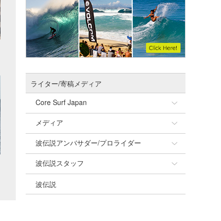
ライター/寄稿メディア
Core Surf Japan
メディア
Naoya Kimoto
波伝説アンバサダー/プロライダー
mitsuteru Kamio
SURFMEDIA
波伝説スタッフ
Yasunari Inoue
Colors MAGAZINE
福島寿実子
波伝説
Yoshiyuki Obata
WAVAL
中浦“JET”章
☆加藤
arukasvision
嵯峨明日香
+☆maki☆+