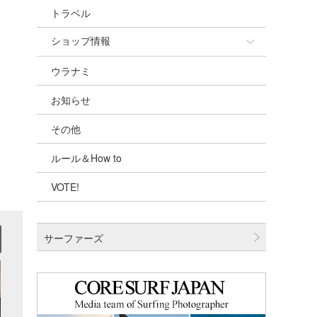
トラベル
ショップ情報
ウラナミ
ショップ情報
お知らせ
湘南
その他
千葉北
ルール＆How to
伊豆
VOTE!
千葉南
大阪
サーファーズ
四国
沖縄