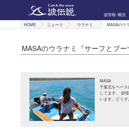
波情報･概況
HOME
ニュース
ウラナミ
MASAの
MASAのウラナミ『サーフとブー
MASA
千葉北をベースに
してます。 皆
います。どうぞ