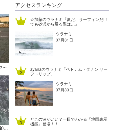
DELTA FORCE SURF
進士剛光
Aichan
アクセスランキング
CBA Films
田原啓江
chan-U
☆加藤のウラナミ『夏だ、サーフィンだ!!!
でも砂浜から帰る際は…』
熊谷素子
植村未来
ECE
ウラナミ
NOBUFUKU
G◎Da
07月31日
大野”MAR”修聖
H
喜納海人
KID
ハンマーのウラナミ『新しい相棒がやって来ました！ 』
ayanaのウラナミ「ベトナム・ダナン サー
KOBU
フトリップ」
ウラナミ
KY
07月30日
MIN
mitz
どこの波がいい？一目でわかる『地図表示
OYZ
機能』登場！！
鵠沼地下道前〜辻堂正面｜2024/11/1(金)【波伝説ドローン】たっちーの空撮