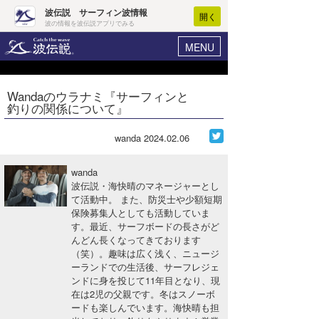
波伝説 サーフィン波情報
開く
波の情報を波伝説アプリでみる
MENU
ニュース
ヘルプ
マイホーム
Wandaのウラナミ『サーフィンと
Core Surf Japan
釣りの関係について』
ログイン
コンテスト
新規会員登録
wanda
2024.02.06
ファッション/グッズ
波情報･概況
wanda
アート＆エンタメ
波伝説・海快晴のマネージャーとし
波予想ツール
WAVE HUNTER
て活動中。 また、防災士や少額短期
保険募集人としても活動していま
コラム
気象情報
す。最近、サーフボードの長さがど
んどん長くなってきております
トラベル
ニュース
（笑）。趣味は広く浅く、ニュージ
ーランドでの生活後、サーフレジェ
ショップ情報
サーフィンエリアガイド
ンドに身を投じて11年目となり、現
在は2児の父親です。冬はスノーボ
ショップ情報
ウラナミ
会員メニュー
ードも楽しんでいます。海快晴も担