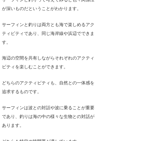
Core Surf Japan
が深いものだということがわかります。
メディア
Naoya Kimoto
サーフィンと釣りは両方とも海で楽しめるアク
波伝説アンバサダー/プロライダー
ティビティであり、同じ海岸線や浜辺でできま
mitsuteru Kamio
SURFMEDIA
す。
波伝説スタッフ
Yasunari Inoue
Colors MAGAZINE
福島寿実子
海辺の空間を共有しながらそれぞれのアクティ
Yoshiyuki Obata
WAVAL
中浦“JET”章
☆加藤
波伝説
ビティを楽しむことができます。
arukasvision
嵯峨明日香
+☆maki☆+
どちらのアクティビティも、自然との一体感を
DELTA FORCE SURF
進士剛光
Aichan
追求するものです。
CBA Films
田原啓江
chan-U
サーフィンは波との対話や波に乗ることが重要
熊谷素子
植村未来
ECE
であり、釣りは海の中の様々な生物との対話が
NOBUFUKU
G◎Da
あります。
大野”MAR”修聖
H