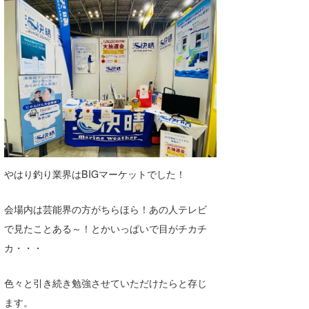
wanda
予報士 hiro.
banpaku
Mr.K
chappy
Romisea
やはり釣り業界はBIGマーケットでした！
会場内は芸能界の方がちらほら！あの人テレビ
で見たことある～！とかいっぱいで目がチカチ
カ・・・
色々と引き続き勉強させていただけたらと存じ
ます。