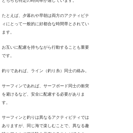
どちらも特定の時間帯が適しています。
喜納海人
KID
たとえば、夕暮れや早朝は両方のアクティビテ
KOBU
ィにとって一般的に好都合な時間帯とされてい
ます。
KY
MIN
お互いに配慮を持ちながら行動することも重要
です。
mitz
OYZ
釣りであれば、ライン（釣り糸）同士の絡み。
S.K
サーフィンであれば、サーフボード同士の衝突
Soulman
を避けるなど、安全に配慮する必要がありま
す。
VAGY
サーフィンと釣りは異なるアクティビティでは
waka☆=
ありますが、同じ海で楽しむことで、異なる趣
YUKI☆