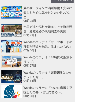
夏のサーフィンで油断禁物！安全に
楽しむために気を付けたい5つのこ
と
08月03日
七里ガ浜〜稲村ケ崎エリアで海岸浸
食・避難経路の現地調査を実施
07月21日
Wandaのウラナミ「サーフボードの
種類が増えた結果、生まれたもの」
07月06日
Wandaのウラナミ「18時間の船旅ト
リップ」
05月27日
Wandaのウラナミ「超絶BIGな大物
ゲットだぜ！」
04月14日
Wandaのウラナミ「ついに痛風を発
症したの巻 〜雪山で悟る〜」
03月03日