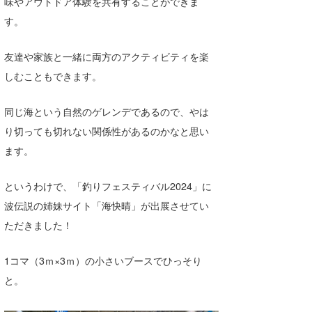
味やアウトドア体験を共有することができま
たっちー
す。
ハンマー
友達や家族と一緒に両方のアクティビティを楽
しむこともできます。
まっきー
三輪予報士
同じ海という自然のゲレンデであるので、やは
り切っても切れない関係性があるのかなと思い
小川予報士
ます。
上田純子
というわけで、「釣りフェスティバル2024」に
上條将美
波伝説の姉妹サイト「海快晴」が出展させてい
唐澤予報士
ただきました！
SancheZ
1コマ（3ｍ×3ｍ）の小さいブースでひっそり
ゴン
と。
米山予報士