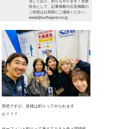
当しており、釣りもやります！営業
湘南
お知らせ
担当として、記事掲載や広告掲載の
今月のプレゼント
ご依頼はお気軽にご連絡ください。
千葉北
その他
wada@surflegend.co.jp
伊豆
ルール＆How to
千葉南
VOTE!
大阪
サーファーズ
四国
沖縄
突然ですが、皆様は釣りってやられます
か？？？
ライター/寄稿メディア
サーフィンと釣りって考えてみると色々関係性