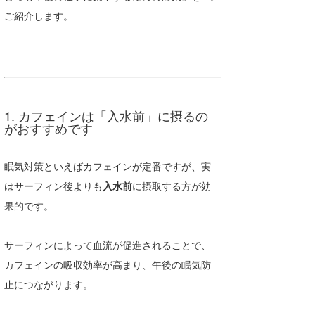
ご紹介します。
たっちー
ハンマー
まっきー
三輪予報士
1. カフェインは「入水前」に摂るの
がおすすめです
小川予報士
上田純子
眠気対策といえばカフェインが定番ですが、実
はサーフィン後よりも
入水前
に摂取する方が効
上條将美
果的です。
唐澤予報士
サーフィンによって血流が促進されることで、
SancheZ
カフェインの吸収効率が高まり、午後の眠気防
ゴン
止につながります。
米山予報士