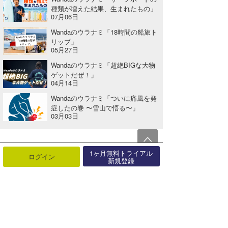
種類が増えた結果、生まれたもの」
07月06日
Wandaのウラナミ「18時間の船旅ト
リップ」
05月27日
Wandaのウラナミ「超絶BIGな大物
ゲットだぜ！」
04月14日
Wandaのウラナミ「ついに痛風を発
症したの巻 〜雪山で悟る〜」
03月03日
関連する記事
1ヶ月無料トライアル
ログイン
新規登録
岡野予報士のウラナミ『奄美大島へ①航空券が安い！』
2022年01月25日
Wandaのウラナミ「冬でもサーフィンを楽しむ10の理由」
2023年12月29日