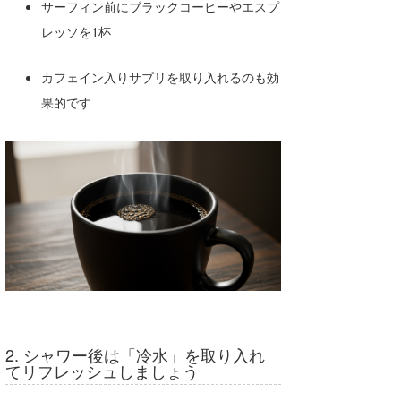
サーフィン前にブラックコーヒーやエスプ
wanda
レッソを1杯
予報士 hiro.
カフェイン入りサプリを取り入れるのも効
banpaku
果的です
Mr.K
chappy
Romisea
2. シャワー後は「冷水」を取り入れ
てリフレッシュしましょう