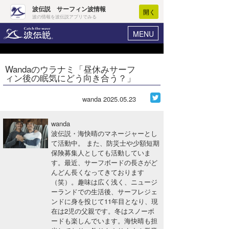
波伝説 サーフィン波情報
開く
波の情報を波伝説アプリでみる
MENU
ニュース
ヘルプ
マイホーム
Wandaのウラナミ「昼休みサーフ
Core Surf Japan
ィン後の眠気にどう向き合う？」
ログイン
コンテスト
新規会員登録
wanda
2025.05.23
ファッション/グッズ
波情報･概況
wanda
アート＆エンタメ
波伝説・海快晴のマネージャーとし
波予想ツール
WAVE HUNTER
て活動中。 また、防災士や少額短期
保険募集人としても活動していま
コラム
気象情報
す。最近、サーフボードの長さがど
んどん長くなってきております
トラベル
ニュース
（笑）。趣味は広く浅く、ニュージ
ーランドでの生活後、サーフレジェ
ショップ情報
サーフィンエリアガイド
ンドに身を投じて11年目となり、現
在は2児の父親です。冬はスノーボ
ショップ情報
ウラナミ
会員メニュー
ードも楽しんでいます。海快晴も担