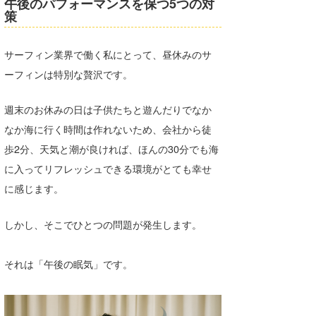
午後のパフォーマンスを保つ5つの対
策
Core Surf Japan
メディア
Naoya Kimoto
サーフィン業界で働く私にとって、昼休みのサ
波伝説アンバサダー/プロライダー
mitsuteru Kamio
SURFMEDIA
ーフィンは特別な贅沢です。
波伝説スタッフ
Yasunari Inoue
Colors MAGAZINE
福島寿実子
週末のお休みの日は子供たちと遊んだりでなか
なか海に行く時間は作れないため、会社から徒
Yoshiyuki Obata
WAVAL
中浦“JET”章
☆加藤
波伝説
歩2分、天気と潮が良ければ、ほんの30分でも海
arukasvision
嵯峨明日香
+☆maki☆+
に入ってリフレッシュできる環境がとても幸せ
に感じます。
DELTA FORCE SURF
進士剛光
Aichan
CBA Films
田原啓江
chan-U
しかし、そこでひとつの問題が発生します。
熊谷素子
植村未来
ECE
それは「午後の眠気」です。
NOBUFUKU
G◎Da
大野”MAR”修聖
H