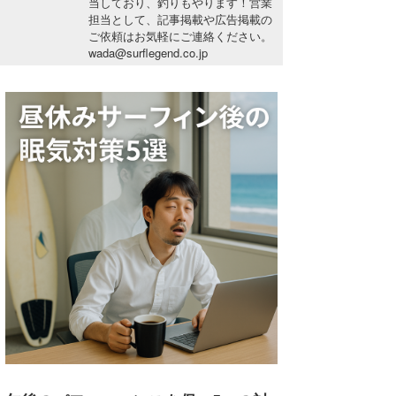
当しており、釣りもやります！営業
湘南
お知らせ
担当として、記事掲載や広告掲載の
今月のプレゼント
ご依頼はお気軽にご連絡ください。
千葉北
その他
wada@surflegend.co.jp
伊豆
ルール＆How to
千葉南
VOTE!
大阪
サーファーズ
四国
沖縄
ライター/寄稿メディア