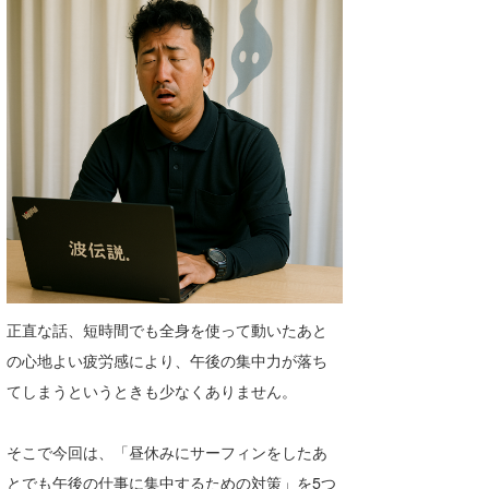
喜納海人
KID
KOBU
KY
MIN
mitz
OYZ
S.K
正直な話、短時間でも全身を使って動いたあと
Soulman
の心地よい疲労感により、午後の集中力が落ち
VAGY
てしまうというときも少なくありません。
waka☆=
そこで今回は、「昼休みにサーフィンをしたあ
YUKI☆
とでも午後の仕事に集中するための対策」を5つ