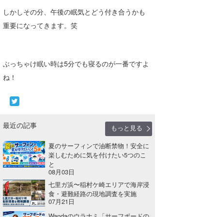
しかしその分、午後の眠気とどう付き合うかも
重要になってきます。笑
ぶっちゃけ眠い時は5分でも寝るのが一番ですよ
ね！
最近の記事
もっと見る
夏のサーフィンで油断禁物！安全に
楽しむために気を付けたい5つのこ
と
08月03日
七里ガ浜〜稲村ケ崎エリアで海岸浸
食・避難経路の現地調査を実施
07月21日
Wandaのウラナミ「サーフボードの