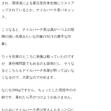
され、環境省による要注意外来生物にリストア
たっちー
ップされているとか。ナイルパーチ君パネェッ
ス。
ハンマー
まっきー
こうなると、ナイルパーチ君は歳が一つ上の喧
嘩の強い先輩みたいな印象
の勝手な印
(VAGY
三輪予報士
象
。
)
小川予報士
ウィキ先輩のところに画像は載っていたのです
上田純子
が、著作権問題でもめるのも面倒だし、そうな
上條将美
るとこちらもナイルパーチ先輩が黙ってはいな
くなるので、大変なのでやめます。
唐澤予報士
SancheZ
なにせ
ですから。ちょっとした現役中の小
200kg
錦です。暴れたら手のつけようがありません。
ゴン
米山予報士
ちなみにナイルパーチ君は皆さんもきっと口に