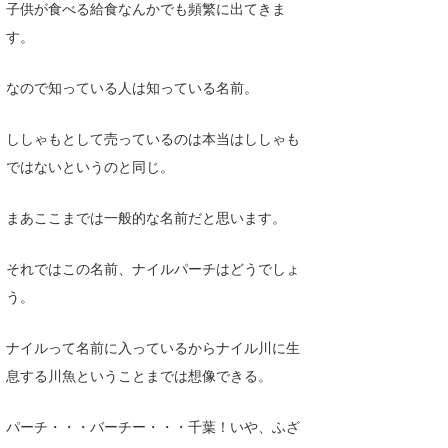
子供が食べる給食なんかでも頻繁に出てきま
Core Surf Japan
す。
メディア
Naoya Kimoto
なので知っている人は知っている名前。
波伝説アンバサダー/プロライダー
mitsuteru Kamio
SURFMEDIA
ししゃもとして売っているのは本当はししゃも
波伝説スタッフ
Yasunari Inoue
Colors MAGAZINE
福島寿実子
ではないというのと同じ。
Yoshiyuki Obata
WAVAL
中浦“JET”章
☆加藤
波伝説
まあここまでは一般的な名前だと思います。
arukasvision
嵯峨明日香
+☆maki☆+
それではこの名前、ナイルパーチはどうでしょ
DELTA FORCE SURF
進士剛光
Aichan
う。
CBA Films
田原啓江
chan-U
ナイルって名前に入っているからナイル川に生
熊谷素子
植村未来
ECE
息する川魚ということまでは想像できる。
NOBUFUKU
G◎Da
パーチ・・・バーチー・・・千葉！いや、ふざ
大野”MAR”修聖
H