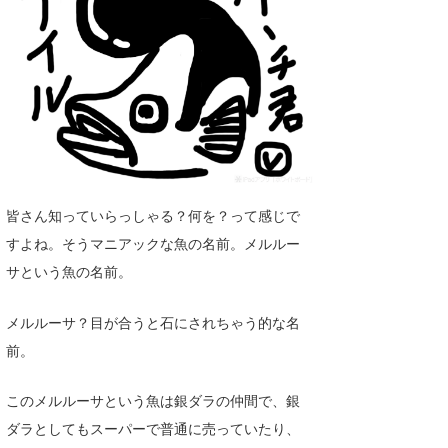
湘南
お知らせ
今月のプレゼント
千葉北
その他
伊豆
ルール＆How to
千葉南
VOTE!
大阪
サーファーズ
皆さん知っていらっしゃる？何を？って感じで
四国
すよね。そうマニアックな魚の名前。メルルー
沖縄
サという魚の名前。
メルルーサ？目が合うと石にされちゃう的な名
前。
このメルルーサという魚は銀ダラの仲間で、銀
ダラとしてもスーパーで普通に売っていたり、
ライター/寄稿メディア