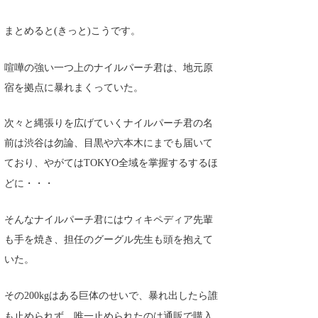
まとめると
きっと
こうです。
(
)
喧嘩の強い一つ上のナイルパーチ君は、地元原
宿を拠点に暴れまくっていた。
次々と縄張りを広げていくナイルパーチ君の名
前は渋谷は勿論、目黒や六本木にまでも届いて
ており、やがては
全域を掌握するするほ
TOKYO
どに・・・
そんなナイルパーチ君にはウィキペディア先輩
も手を焼き、担任のグーグル先生も頭を抱えて
いた。
その
はある巨体のせいで、暴れ出したら誰
200kg
も止められず、唯一止められたのは通販で購入