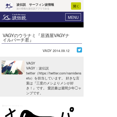
波伝説 サーフィン波情報
開く
波の情報を波伝説アプリでみる
MENU
ニュース
ヘルプ
マイホーム
VAGYのウラナミ『居酒屋VAGYナ
Core Surf Japan
イルパーチ君』
ログイン
コンテスト
新規会員登録
VAGY
2014.09.12
ファッション/グッズ
波情報･概況
VAGY
アート＆エンタメ
VAGY：波伝説
波予想ツール
WAVE HUNTER
twitter（https://twitter.com/namidens
etu）を担当しています。 好きな言
コラム
気象情報
葉は『三度のメシよりメシが好
き！』です。 愛読書は週間少年◯ャ
トラベル
ニュース
ンプです。
ショップ情報
サーフィンエリアガイド
ショップ情報
ウラナミ
会員メニュー