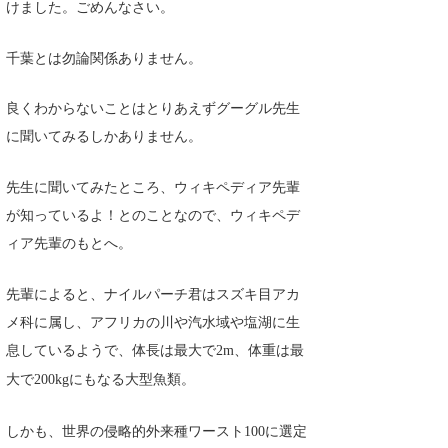
けました。ごめんなさい。
喜納海人
KID
千葉とは勿論関係ありません。
KOBU
良くわからないことはとりあえずグーグル先生
KY
に聞いてみるしかありません。
MIN
先生に聞いてみたところ、ウィキペディア先輩
mitz
が知っているよ！とのことなので、ウィキペデ
OYZ
ィア先輩のもとへ。
S.K
先輩によると、ナイルパーチ君はスズキ目アカ
Soulman
メ科に属し、アフリカの川や汽水域や塩湖に生
息しているようで、体長は最大で
、体重は最
2m
VAGY
大で
にもなる大型魚類。
200kg
waka☆=
しかも、世界の侵略的外来種ワースト
に選定
100
YUKI☆