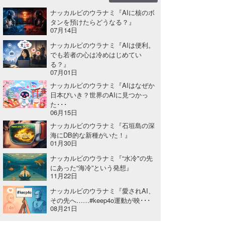
ナッカルビのウラナミ『AIに核のボ
たっちー
タンを預けたらどうなる？』
07月14日
ハンマー
ナッカルビのウラナミ『AIは便利。
でも若者の心は冷めはじめてい
まっきー
る？』
07月01日
三輪予報士
ナッカルビのウラナミ『AIはなぜか
日本びいき？世界のAIに見つかっ
小川予報士
た･･･
06月15日
上田純子
ナッカルビのウラナミ『石垣島の深
海にDB的な新種がいた！』
上條将美
01月30日
ナッカルビのウラナミ『“水冷"の先
唐澤予報士
にあった“海冷”という発想』
11月22日
SancheZ
ナッカルビのウラナミ『愛されAI、
ゴン
その先へ……#keep4o運動が映･･･
08月21日
米山予報士