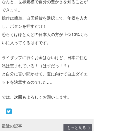
なんと、世界規模で自分の豊かさを知ることが
喜納海人
KID
できます。
操作は簡単、自国通貨を選択して、年収を入力
KOBU
し、ボタンを押すだけ！
KY
恐らくはほとんどの日本人の方が上位10%ぐら
いに入ってくるはずです。
MIN
mitz
ライザップに行くお金はないけど、日本に住む
私は恵まれている！（はずだっ！？）
OYZ
と自分に言い聞かせて、夏に向けて自主ダイエ
S.K
ットを決意するのでした…。
Soulman
では、次回もよろしくお願いします。
VAGY
waka☆=
最近の記事
YUKI☆
もっと見る