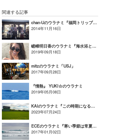
wanda
関連する記事
chan-Uのウラナミ『福岡トリップ？』
予報士 hiro.
2014年11月16日
banpaku
嵯峨明日香のウラナミ『海水浴という名の特訓』
Mr.K
2019年09月18日
chappy
mitzのウラナミ「USJ」
2017年09月28日
Romisea
『情熱』 YUKI☆のウラナミ
2019年05月08日
KAIのウラナミ『この時期になると..』
2023年07月24日
ECEのウラナミ『寒い季節は常夏の島を思い出すパート2』
2017年01月02日