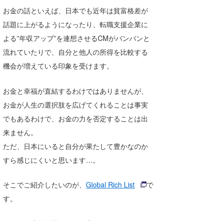
お金の話といえば、日本でも近年は貧富格差が
Core Surf Japan
話題に上がるようになったり、転職支援企業に
メディア
Naoya Kimoto
よる”年収アップ”を連想させるCMがバンバンと
波伝説アンバサダー/プロライダー
mitsuteru Kamio
SURFMEDIA
流れていたりで、自分と他人の所得を比較する
機会が増えている印象を受けます。
波伝説スタッフ
Yasunari Inoue
Colors MAGAZINE
福島寿実子
お金と幸福が直結するわけではありませんが、
Yoshiyuki Obata
WAVAL
中浦“JET”章
☆加藤
波伝説
お金が人生の選択肢を広げてくれることは事実
arukasvision
嵯峨明日香
+☆maki☆+
でもあるわけで、お金の力を否定することは出
来ません。
DELTA FORCE SURF
進士剛光
Aichan
ただ、日本にいると自分が果たして豊かなのか
CBA Films
田原啓江
chan-U
すら感じにくいと思います…。
熊谷素子
植村未来
ECE
そこでご紹介したいのが、
Global Rich List
で
NOBUFUKU
G◎Da
す。
大野”MAR”修聖
H