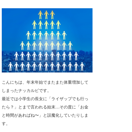
湘南
お知らせ
今月のプレゼント
千葉北
その他
伊豆
ルール＆How to
千葉南
VOTE!
大阪
サーファーズ
四国
沖縄
こんにちは、年末年始でまたまた体重増加して
しまったナッカルビです。
最近では小学生の長女に「ライザップでも行っ
たら？」とまで言われる始末…その度に「お金
と時間があればね〜」と誤魔化していたりしま
す。
ライター/寄稿メディア