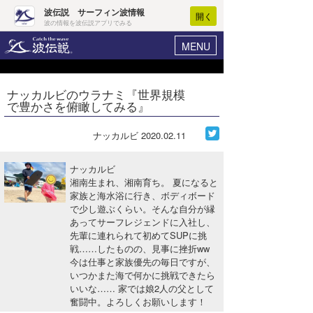
波伝説 サーフィン波情報
開く
波の情報を波伝説アプリでみる
MENU
ニュース
ヘルプ
マイホーム
ナッカルビのウラナミ『世界規模
Core Surf Japan
で豊かさを俯瞰してみる』
ログイン
コンテスト
新規会員登録
ナッカルビ
2020.02.11
ファッション/グッズ
波情報･概況
ナッカルビ
アート＆エンタメ
湘南生まれ、湘南育ち。 夏になると
波予想ツール
WAVE HUNTER
家族と海水浴に行き、ボディボード
で少し遊ぶくらい。そんな自分が縁
コラム
気象情報
あってサーフレジェンドに入社し、
先輩に連れられて初めてSUPに挑
トラベル
ニュース
戦……したものの、見事に挫折ww
今は仕事と家族優先の毎日ですが、
ショップ情報
サーフィンエリアガイド
いつかまた海で何かに挑戦できたら
いいな…… 家では娘2人の父として
ショップ情報
ウラナミ
会員メニュー
奮闘中。よろしくお願いします！