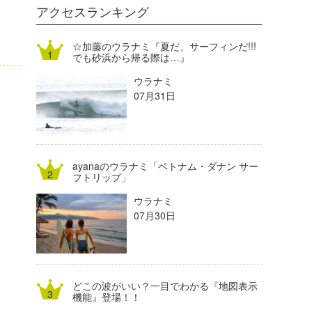
DELTA FORCE SURF
進士剛光
Aichan
アクセスランキング
CBA Films
田原啓江
chan-U
☆加藤のウラナミ『夏だ、サーフィンだ!!!
でも砂浜から帰る際は…』
熊谷素子
植村未来
ECE
ウラナミ
NOBUFUKU
G◎Da
07月31日
大野”MAR”修聖
H
喜納海人
KID
ayanaのウラナミ「ベトナム・ダナン サー
KOBU
フトリップ」
ウラナミ
KY
07月30日
MIN
mitz
どこの波がいい？一目でわかる『地図表示
OYZ
機能』登場！！