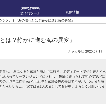
気象情報
波予想ツール
のウラナミ『海の暗化とは？静かに進む海の異変』
とは？静かに進む海の異変』
ナッカルビ
2025.07.11
南育ち。 夏になると家族と海水浴に行き、ボディボードで少し遊ぶくら
が縁あってサーフレジェンドに入社し、先輩に連れられて初めてSUPに
のの、見事に挫折ww 今は仕事と家族優先の毎日ですが、いつかまた海
きたらいいな…… 家では娘2人の父として奮闘中。よろしくお願いしま