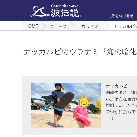
波情報･概況
HOME
ニュース
ウラナミ
ナッカルビ
ナッカルビのウラナミ『海の暗化
ナッカルビ
湘南生まれ、湘
い。そんな自分
挑戦……したも
で何かに挑戦で
す！