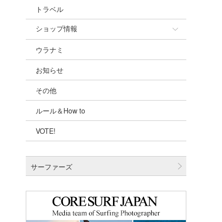
トラベル
ショップ情報
ウラナミ
ショップ情報
お知らせ
湘南
その他
千葉北
ルール＆How to
伊豆
VOTE!
千葉南
大阪
サーファーズ
四国
沖縄