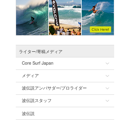
ライター/寄稿メディア
Core Surf Japan
メディア
Naoya Kimoto
波伝説アンバサダー/プロライダー
mitsuteru Kamio
SURFMEDIA
波伝説スタッフ
Yasunari Inoue
Colors MAGAZINE
福島寿実子
波伝説
Yoshiyuki Obata
WAVAL
中浦“JET”章
☆加藤
arukasvision
嵯峨明日香
+☆maki☆+