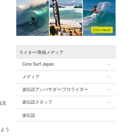
ライター/寄稿メディア
Core Surf Japan
メディア
Naoya Kimoto
波伝説アンバサダー/プロライダー
mitsuteru Kamio
SURFMEDIA
波伝説スタッフ
Yasunari Inoue
Colors MAGAZINE
福島寿実子
観主
波伝説
Yoshiyuki Obata
WAVAL
中浦“JET”章
☆加藤
arukasvision
嵯峨明日香
+☆maki☆+
いよう