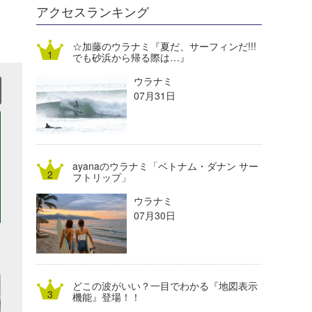
DELTA FORCE SURF
進士剛光
Aichan
アクセスランキング
CBA Films
田原啓江
chan-U
☆加藤のウラナミ『夏だ、サーフィンだ!!!
でも砂浜から帰る際は…』
熊谷素子
植村未来
ECE
ウラナミ
NOBUFUKU
G◎Da
07月31日
大野”MAR”修聖
H
喜納海人
KID
ayanaのウラナミ「ベトナム・ダナン サー
KOBU
フトリップ」
ウラナミ
KY
07月30日
MIN
mitz
どこの波がいい？一目でわかる『地図表示
OYZ
機能』登場！！