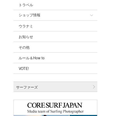
トラベル
ショップ情報
ウラナミ
ショップ情報
お知らせ
湘南
その他
千葉北
ルール＆How to
伊豆
VOTE!
千葉南
大阪
サーファーズ
四国
沖縄