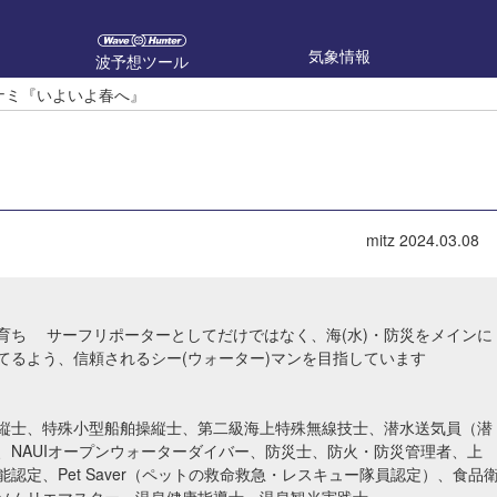
気象情報
波予想ツール
ラナミ『いよいよ春へ』
mitz
2024.03.08
育ち サーフリポーターとしてだけではなく、海(水)・防災をメインに
てるよう、信頼されるシー(ウォーター)マンを目指しています
縦士、特殊小型船舶操縦士、第二級海上特殊無線技士、潜水送気員（潜
、NAUIオープンウォーターダイバー、防災士、防火・防災管理者、上
認定、Pet Saver（ペットの救命救急・レスキュー隊員認定）、食品