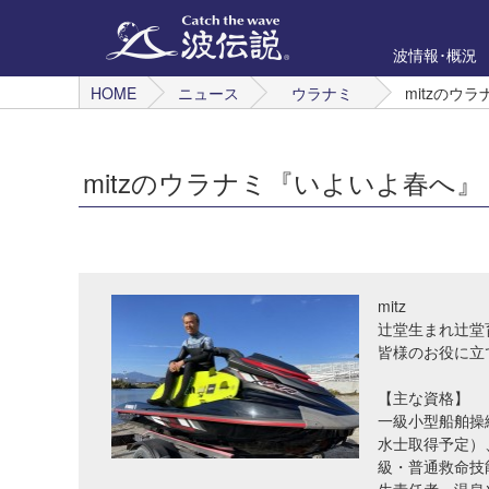
波情報･概況
HOME
ニュース
ウラナミ
mitzのウ
mitzのウラナミ『いよいよ春へ』
mitz
辻堂生まれ辻堂
皆様のお役に立
【主な資格】
一級小型船舶操
水士取得予定）
級・普通救命技能