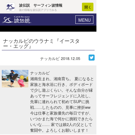
波伝説 サーフィン波情報
開く
波の情報を波伝説アプリでみる
MENU
ニュース
ヘルプ
マイホーム
ナッカルビのウラナミ『イースタ
Core Surf Japan
ー・エッグ』
ログイン
コンテスト
新規会員登録
ナッカルビ
2018.12.05
ファッション/グッズ
波情報･概況
ナッカルビ
アート＆エンタメ
湘南生まれ、湘南育ち。 夏になると
波予想ツール
WAVE HUNTER
家族と海水浴に行き、ボディボード
で少し遊ぶくらい。そんな自分が縁
コラム
気象情報
あってサーフレジェンドに入社し、
先輩に連れられて初めてSUPに挑
トラベル
ニュース
戦……したものの、見事に挫折ww
今は仕事と家族優先の毎日ですが、
ショップ情報
サーフィンエリアガイド
いつかまた海で何かに挑戦できたら
いいな…… 家では娘2人の父として
ショップ情報
ウラナミ
会員メニュー
奮闘中。よろしくお願いします！