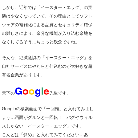
しかし、近年では「イースター・エッグ」の実
喜納海人
KID
装は少なくなっていて、その理由としてソフト
KOBU
ウェアの複雑化による品質とセキュリティ確保
の難しさにより、余分な機能が入り込む余地を
KY
なくしてるそう…ちょっと残念ですね。
MIN
そんな、絶滅危惧の「イースター・エッグ」を
mitz
自社サービスにやたらと仕込むのが大好きな超
OYZ
有名企業があります。
S.K
G
o
o
g
l
e
天下の
先生です。
Soulman
Googleの検索画面で「一回転」と入れてみまし
VAGY
ょう…画面がグルンと一回転！ バグやウィル
waka☆=
スじゃない「イースター・エッグ」です。
YUKI☆
こんどは「斜め」と入れてみてください…あ