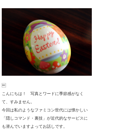
湘南
お知らせ
今月のプレゼント
千葉北
その他
伊豆
ルール＆How to
千葉南
VOTE!
大阪
サーファーズ
四国
沖縄

こんにちは！ 写真とワードに季節感がなく
て、すみません。
今回は私のようなファミコン世代には懐かしい
「隠しコマンド・裏技」が近代的なサービスに
も潜んでいますよってお話しです。
ライター/寄稿メディア