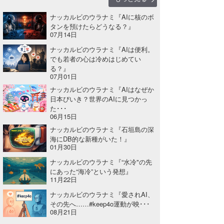
ナッカルビのウラナミ『AIに核のボ
タンを預けたらどうなる？』
07月14日
ナッカルビのウラナミ『AIは便利。
でも若者の心は冷めはじめてい
る？』
07月01日
ナッカルビのウラナミ『AIはなぜか
日本びいき？世界のAIに見つかっ
た･･･
06月15日
ナッカルビのウラナミ『石垣島の深
海にDB的な新種がいた！』
01月30日
ナッカルビのウラナミ『“水冷"の先
にあった“海冷”という発想』
11月22日
ナッカルビのウラナミ『愛されAI、
その先へ……#keep4o運動が映･･･
08月21日