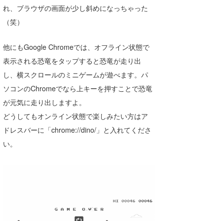
れ、ブラウザの画面が少し斜めになっちゃった
たっちー
（笑）
ハンマー
他にもGoogle Chromeでは、オフライン状態で
まっきー
表示される恐竜をタップすると恐竜が走り出
し、横スクロールのミニゲームが遊べます。パ
三輪予報士
ソコンのChromeでなら上キーを押すことで恐竜
小川予報士
が元気に走り出しますよ。
上田純子
どうしてもオンライン状態で楽しみたい方はア
ドレスバーに「chrome://dino/」と入れてくださ
上條将美
い。
唐澤予報士
SancheZ
ゴン
米山予報士