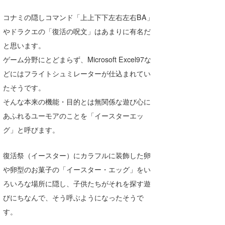
Core Surf Japan
コナミの隠しコマンド「上上下下左右左右BA」
やドラクエの「復活の呪文」はあまりに有名だ
メディア
Naoya Kimoto
と思います。
波伝説アンバサダー/プロライダー
mitsuteru Kamio
SURFMEDIA
ゲーム分野にとどまらず、Microsoft Excel97な
波伝説スタッフ
Yasunari Inoue
Colors MAGAZINE
福島寿実子
どにはフライトシュミレーターが仕込まれてい
たそうです。
Yoshiyuki Obata
WAVAL
中浦“JET”章
☆加藤
波伝説
そんな本来の機能・目的とは無関係な遊び心に
arukasvision
嵯峨明日香
+☆maki☆+
あふれるユーモアのことを「イースターエッ
グ」と呼びます。
DELTA FORCE SURF
進士剛光
Aichan
復活祭（イースター）にカラフルに装飾した卵
CBA Films
田原啓江
chan-U
や卵型のお菓子の「イースター・エッグ」をい
熊谷素子
植村未来
ECE
ろいろな場所に隠し、子供たちがそれを探す遊
NOBUFUKU
G◎Da
びにちなんで、そう呼ぶようになったそうで
す。
大野”MAR”修聖
H