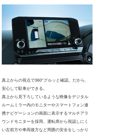
喜納海人
KID
KOBU
KY
MIN
mitz
OYZ
真上からの視点で360°グルッと確認。だから、
S.K
安心して駐車ができる。
Soulman
真上から見下ろしているような映像をデジタル
VAGY
ルームミラー内のモニターやスマートフォン連
携ナビゲーションの画面に表示するマルチアラ
waka☆=
ウンドモニターを採用。運転席から視認しにく
YUKI☆
い左前方や車両後方など周囲の安全をしっかり