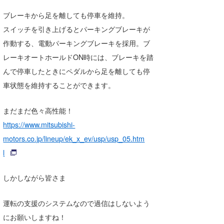
ブレーキから足を離しても停車を維持。
スイッチを引き上げるとパーキングブレーキが
作動する、電動パーキングブレーキを採用。ブ
レーキオートホールドON時には、ブレーキを踏
んで停車したときにペダルから足を離しても停
車状態を維持することができます。
まだまだ色々高性能！
https://www.mitsubishi-
motors.co.jp/lineup/ek_x_ev/usp/usp_05.htm
l
しかしながら皆さま
運転の支援のシステムなので過信はしないよう
にお願いしますね！