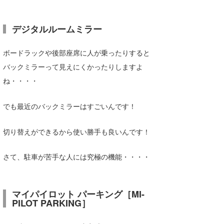
wanda
デジタルルームミラー
予報士 hiro.
ボードラックや後部座席に人が乗ったりすると
banpaku
バックミラーって見えにくかったりしますよ
Mr.K
ね・・・・
chappy
でも最近のバックミラーはすごいんです！
Romisea
切り替えができるから使い勝手も良いんです！
さて、駐車が苦手な人には究極の機能・・・・
マイパイロット パーキング［MI-
PILOT PARKING］