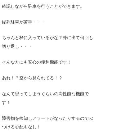
確認しながら駐車を行うことができます。
たっちー
ハンマー
縦列駐車が苦手・・・
まっきー
ちゃんと枠に入っているかな？外に出て何回も
切り返し・・・
三輪予報士
小川予報士
そんな方にも安心の便利機能です！
上田純子
あれ！？空から見られてる！？
上條将美
なんて思ってしまうぐらいの高性能な機能で
唐澤予報士
す！
SancheZ
障害物を検知しアラートがなったりするのでぶ
ゴン
つける心配もなし！
米山予報士