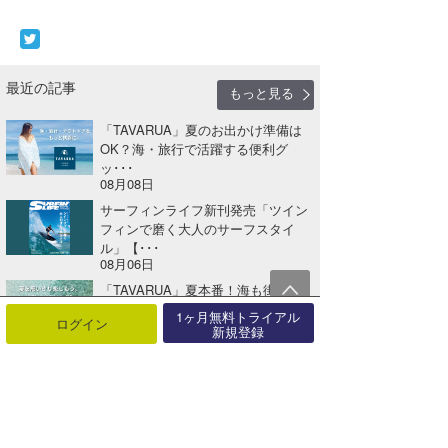
最近の記事
もっと見る
「TAVARUA」夏のお出かけ準備は
OK？海・旅行で活躍する便利グ
ッ･･･
08月08日
サーフィンライフ新刊発売「ツイン
フィンで磨く大人のサーフスタイ
ル」【･･･
08月06日
「TAVARUA」夏本番！海も街も快
適に。UV対策＆レジャーアイテ
1ヶ月無料トライアル
ログイン
ム･･･
新規登録
08月01日
「MAGIC NUMBER®」海と未来を
つなぐコラボコレクション【A･･･
07月27日
パラオでサーフ＆サイクル。海も島