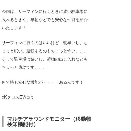
Core Surf Japan
今回は、サーフィンに行くときに狭い駐車場に
メディア
Naoya Kimoto
入れるときや、早朝などでも安心な性能を紹介
いたします！
波伝説アンバサダー/プロライダー
mitsuteru Kamio
SURFMEDIA
波伝説スタッフ
サーフィンに行くのはいいけど、朝早いし、ち
Yasunari Inoue
Colors MAGAZINE
福島寿実子
ょっと眠い。運転するのもちょっと怖い。。。
Yoshiyuki Obata
WAVAL
中浦“JET”章
☆加藤
波伝説
そして駐車場は狭いし、荷物の出し入れなども
arukasvision
嵯峨明日香
+☆maki☆+
ちょっと億劫です。。。
DELTA FORCE SURF
進士剛光
Aichan
何て時も安心な機能が・・・・あるんです！
CBA Films
田原啓江
chan-U
eKクロスEVには
熊谷素子
植村未来
ECE
NOBUFUKU
G◎Da
マルチアラウンドモニター（移動物
検知機能付）
大野”MAR”修聖
H