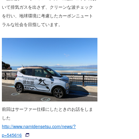
湘南
お知らせ
いて排気ガスを出さず、クリーンな波チェック
今月のプレゼント
を行い、地球環境に考慮したカーボンニュート
千葉北
その他
ラルな社会を目指しています。
伊豆
ルール＆How to
千葉南
VOTE!
大阪
サーファーズ
四国
沖縄
前回はサーファー仕様にしたときのお話をしま
した
http://www.namidensetsu.com/news/?
ライター/寄稿メディア
p=545616