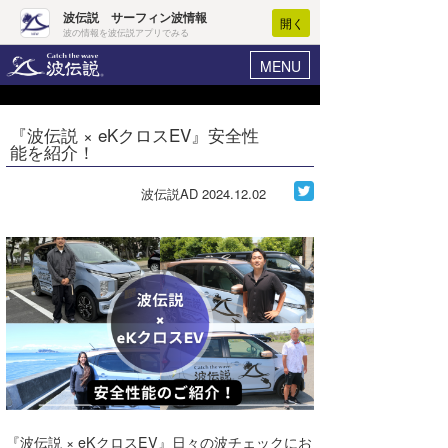
波伝説 サーフィン波情報
開く
波の情報を波伝説アプリでみる
MENU
ニュース
ヘルプ
マイホーム
『波伝説 × eKクロスEV』安全性
Core Surf Japan
能を紹介！
ログイン
コンテスト
新規会員登録
波伝説AD
2024.12.02
ファッション/グッズ
波情報･概況
アート＆エンタメ
波予想ツール
WAVE HUNTER
コラム
気象情報
トラベル
ニュース
ショップ情報
サーフィンエリアガイド
ショップ情報
ウラナミ
会員メニュー
『波伝説 × eKクロスEV』日々の波チェックにお