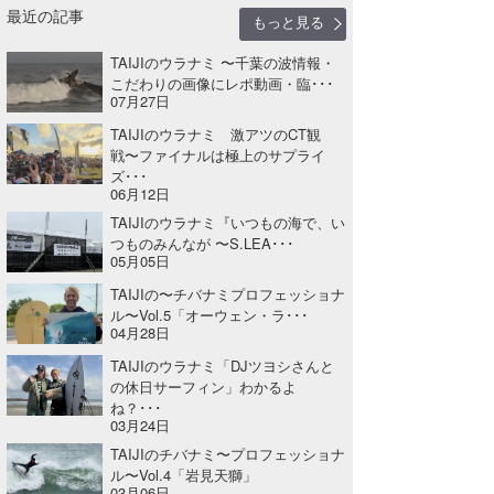
最近の記事
もっと見る
TAIJIのウラナミ 〜千葉の波情報・
こだわりの画像にレポ動画・臨･･･
07月27日
TAIJIのウラナミ 激アツのCT観
戦〜ファイナルは極上のサプライ
ズ･･･
06月12日
TAIJIのウラナミ『いつもの海で、い
つものみんなが 〜S.LEA･･･
05月05日
TAIJIの〜チバナミプロフェッショナ
ル〜Vol.5「オーウェン・ラ･･･
04月28日
TAIJIのウラナミ「DJツヨシさんと
の休日サーフィン」わかるよ
ね？･･･
03月24日
TAIJIのチバナミ〜プロフェッショナ
ル〜Vol.4「岩見天獅」
03月06日