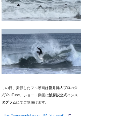
この日、撮影したフル動画は
新井洋人プロ
の公
式YouTube、ショート動画は
波伝説公式インス
タグラム
にてご覧頂けます。
https://www.youtube.com/@hirotoarai1