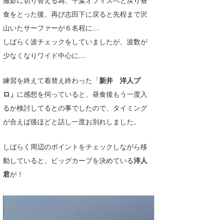
撮影に切り替える為、千葉オフィスへと戻り昼
喜納海人
KID
食をとった後、再び志田下に戻ると先程まで沢
山いたサーファーが６名程に…
KOBU
しばらく波チェックをしていましたが、波数が
KY
少なくなりワイド中心に…
MIN
練習を終えて着替え終わった「
新井 洋人プ
mitz
ロ」
に感想を伺っていると、昼食後もう一度入
るか検討してるとの事でしたので、タイミング
OYZ
が合えば後ほどと話し一度お別れしました。
S.K
しばらく周辺のポイントをチェックしながら移
Soulman
動していると、ビッグカーブを決めている
洋人
VAGY
君
が！
waka☆=
YUKI☆