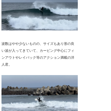
たっちー
ハンマー
まっきー
三輪予報士
波数はやや少ないものの、サイズもあり形の良
小川予報士
い波が入ってきていて、カービング中心にフィ
ンアウトやレイバック等のアクション満載の洋
上田純子
人君。
上條将美
唐澤予報士
SancheZ
ゴン
米山予報士