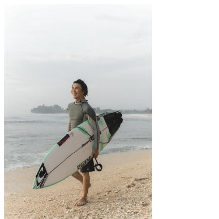
湘南
お知らせ
今月のプレゼント
千葉北
その他
伊豆
ルール＆How to
千葉南
VOTE!
大阪
サーファーズ
四国
沖縄
ライター/寄稿メディア