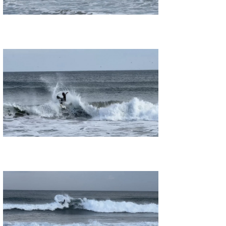
wanda
予報士 hiro.
banpaku
Mr.K
chappy
Romisea