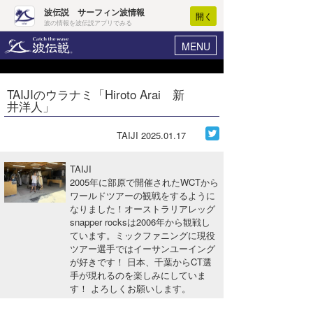
波伝説 サーフィン波情報
開く
波の情報を波伝説アプリでみる
MENU
ニュース
ヘルプ
マイホーム
TAIJIのウラナミ「Hiroto Arai 新
Core Surf Japan
井洋人」
ログイン
コンテスト
新規会員登録
TAIJI
2025.01.17
ファッション/グッズ
波情報･概況
TAIJI
アート＆エンタメ
2005年に部原で開催されたWCTから
波予想ツール
WAVE HUNTER
ワールドツアーの観戦をするように
なりました！オーストラリアレッグ
コラム
気象情報
snapper rocksは2006年から観戦し
ています。ミックファニングに現役
トラベル
ニュース
ツアー選手ではイーサンユーイング
が好きです！ 日本、千葉からCT選
ショップ情報
サーフィンエリアガイド
手が現れるのを楽しみにしていま
す！ よろしくお願いします。
ショップ情報
ウラナミ
会員メニュー