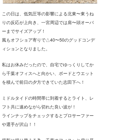
Core Surf Japan
この日は、低気圧等の影響による北東〜東うね
メディア
Naoya Kimoto
りの反応が上向き、一宮周辺では肩〜頭オーバ
ーまでサイズアップ！
波伝説アンバサダー/プロライダー
mitsuteru Kamio
SURFMEDIA
風もオフショア寄りで△40〜50のグッドコンデ
波伝説スタッフ
Yasunari Inoue
Colors MAGAZINE
福島寿実子
ィションとなりました。
Yoshiyuki Obata
WAVAL
中浦“JET”章
☆加藤
波伝説
私はお休みだったので、自宅でゆっくりしてか
arukasvision
嵯峨明日香
+☆maki☆+
ら千葉オフィスへと向かい、ボードとウエット
を積んで前日の夕方できていた志田下へ！
DELTA FORCE SURF
進士剛光
Aichan
CBA Films
田原啓江
chan-U
ミドルタイドの時間帯に到着するとライト、レ
フト共に速めながら切れた良い波が！
熊谷素子
植村未来
ECE
ラインナップをチェックするとプロサーファー
NOBUFUKU
G◎Da
や選手が沢山！！
大野”MAR”修聖
H