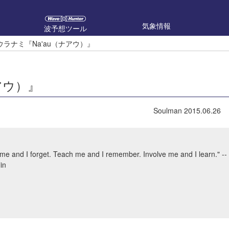
気象情報
波予想ツール
のウラナミ『Na'au（ナアウ）』
ナアウ）』
Soulman
2015.06.26
e and I forget. Teach me and I remember. Involve me and I learn." --
in