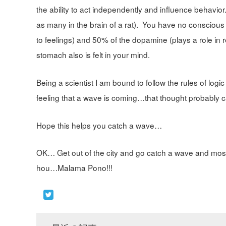
the ability to act independently and influence behavio
as many in the brain of a rat). You have no conscious 
to feelings) and 50% of the dopamine (plays a role in
stomach also is felt in your mind.
Being a scientist I am bound to follow the rules of logi
feeling that a wave is coming…that thought probably 
Hope this helps you catch a wave…
OK… Get out of the city and go catch a wave and mostl
hou…Malama Pono!!!