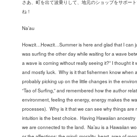
さあ、町を出て波乗りして、地元のショップをサポートす
ね！
Na’au
Howzit…Howzit…Summer is here and glad that I can just 
was surfing the other day while waiting for a wave bet
a wave is coming without really seeing it?” I thought it 
and mostly luck. Why is it that fishermen know when a 
probably picking up on the little changes in the envir
“Tao of Surfing,” and remembered how the author relate
environment, feeling the energy, energy makes the wave
processes). Why is it that we can see why things are 
intuition is the best choice. Having Hawaiian ancestr
we are connected to the land. Na’au is a Hawaiian wor
or the affections; the mind; morality, heart, area of mor