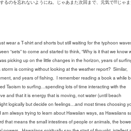
るのを忘れないようにね。じゃあまた次回まで、元気で!!!じゃま
wear a T-shirt and shorts but still waiting for the typhoon waves
ween “sets” to come and started to think, “Why is it that we know
was picking up on the little changes in the horizon, years of surfin
storm is coming without looking at the weather report? Similar,
onment, and years of fishing. I remember reading a book a while 
d Taoism to surfing…spending lots of time interacting with the
 and that it is energy that is moving, not water (until beach
right logically but decide on feelings…and most times choosing y
y I am always trying to learn about Hawaiian ways, as Hawaiians s
d that means the small intestines of people or animals, the bowe
al powers. Hawaiians spiritually say the start of thought, intellect