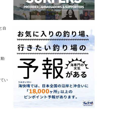
と自
に動
じてい