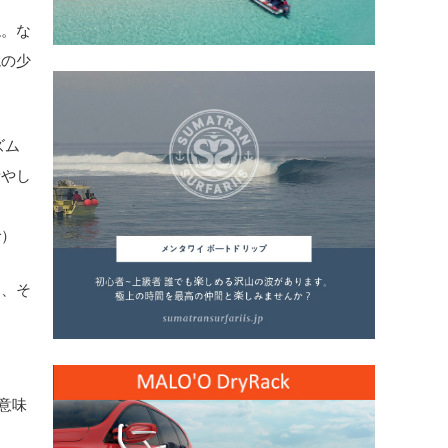
ね。な
境の少
ズム
費やし
で）
と、そ
意味