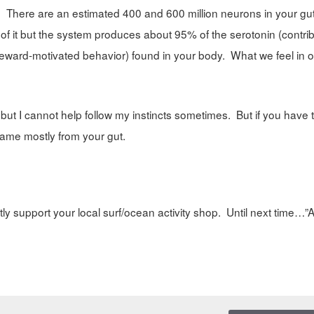
r. There are an estimated 400 and 600 million neurons in your gu
of it but the system produces about 95% of the serotonin (contri
 reward-motivated behavior) found in your body. What we feel in 
c but I cannot help follow my instincts sometimes. But if you have 
came mostly from your gut.
y support your local surf/ocean activity shop. Until next time…”A