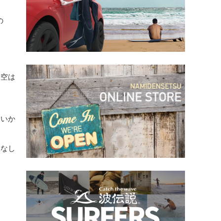
の
、空は
良いか
となし