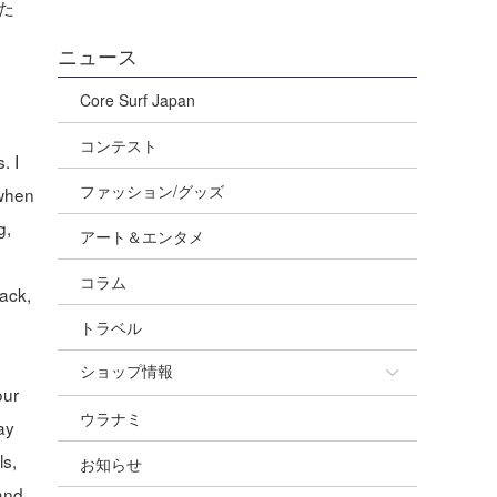
た
ニュース
Core Surf Japan
コンテスト
. I
ファッション/グッズ
 when
g,
アート＆エンタメ
コラム
back,
トラベル
ショップ情報
our
ウラナミ
ショップ情報
ay
ls,
お知らせ
湘南
 and