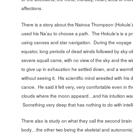
affections.
There is a story about the Nainoa Thompson (Hokule’a
used his Na’au to choose a path. The Hokule’a is a pro
using canoes and star navigation. During the voyage 
equator, long periods of dead winds followed by sky-o
severe squall came, with no view of the sky and the wi
to give up in exhaustion he settled down, and a war
without seeing it. His scientific mind wrestled with his
canoe. He said it felt very, very comfortable even in 
clouds where the moon appeard…and his intuition was ri
Something very deep that has nothing to do with intel
There also is study on what they call the second brain
body…the other two being the skeletal and autonomic). 