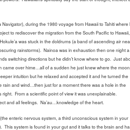
 Navigator), during the 1980 voyage from Hawaii to Tahiti where
ject to rediscover the migration from the South Pacific to Hawaii,
Hokule’a was stuck in the doldrums (a band of ascending air nea
bscuring rainstorms). Nainoa was in exhaustion then one night a
nds switching directions but he didn’t know where to go. Just ab
mth came over hime…all of a sudden he just knew where the moo
 deeper intuition but he relaxed and accepted it and he turned the
the rain and wind…then just for a moment there was a hole in the
ght. From a scientific point of view it was unexplainable.
lect and all feelings. Na’au…knowledge of the heart.
 (the enteric nervous system, a third unconscious system in your
This system is found in your gut and it talks to the brain and h