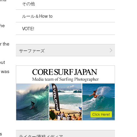
その他
千葉北
ルール＆How to
伊豆
 he
VOTE!
千葉南
大阪
r the
サーファーズ
四国
out
沖縄
n was
as
ライター/寄稿メディア