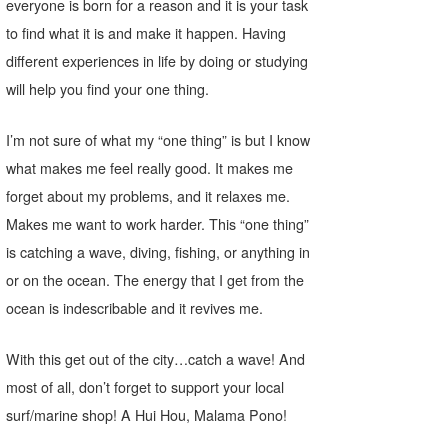
everyone is born for a reason and it is your task
wanda
to find what it is and make it happen. Having
different experiences in life by doing or studying
予報士 hiro.
will help you find your one thing.
banpaku
I’m not sure of what my “one thing” is but I know
Mr.K
what makes me feel really good. It makes me
chappy
forget about my problems, and it relaxes me.
Makes me want to work harder. This “one thing”
Romisea
is catching a wave, diving, fishing, or anything in
or on the ocean. The energy that I get from the
ocean is indescribable and it revives me.
With this get out of the city…catch a wave! And
most of all, don’t forget to support your local
surf/marine shop! A Hui Hou, Malama Pono!