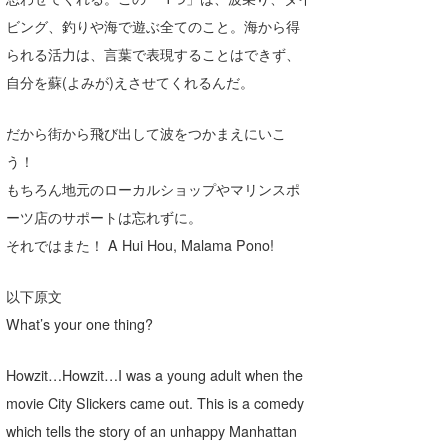
喜納海人
KID
ビング、釣りや海で遊ぶ全てのこと。海から得
られる活力は、言葉で表現することはできず、
KOBU
自分を蘇(よみが)えさせてくれるんだ。
KY
だから街から飛び出して波をつかまえにいこ
MIN
う！
もちろん地元のローカルショップやマリンスポ
mitz
ーツ店のサポートは忘れずに。
OYZ
それではまた！ A Hui Hou, Malama Pono!
S.K
以下原文
Soulman
What’s your one thing?
VAGY
Howzit…Howzit…I was a young adult when the
waka☆=
movie City Slickers came out. This is a comedy
which tells the story of an unhappy Manhattan
YUKI☆