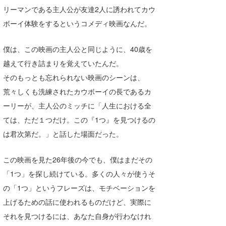
湘南
お知らせ
リーマンである主人公が友達2人に誘われてカウ
今月のプレゼント
ボーイ体験をするというコメディ映画なんだ。
千葉北
その他
僕は、この映画の主人公と同じように、40歳を
伊豆
ルール＆How to
越えて行き詰まりを覚えていたんだ。
千葉南
VOTE!
そのもっとも忘れられない映画のシーンは、
大阪
荒々しくも洗練されたカウボーイの長であるカ
ーリーが、主人公のミッチに「人生における全
サーファーズ
四国
ては、ただ１つだけ。この『1つ』を見つけるの
沖縄
は君次第だ。」と話した場面だった。
この映画を見た26年後の今でも、僕はまだその
「1つ」を探し続けている。多くの人々が使うそ
の「1つ」というフレーズは、モチベーションを
上げるための話に使われるものだけど、実際に
それを見つけるには、あなた自身が行わなけれ
ライター/寄稿メディア