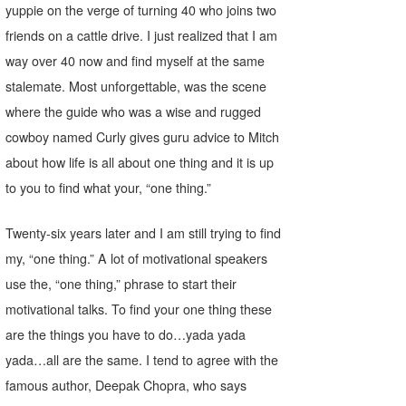
yuppie on the verge of turning 40 who joins two
たっちー
friends on a cattle drive. I just realized that I am
way over 40 now and find myself at the same
ハンマー
stalemate. Most unforgettable, was the scene
まっきー
where the guide who was a wise and rugged
cowboy named Curly gives guru advice to Mitch
三輪予報士
about how life is all about one thing and it is up
小川予報士
to you to find what your, “one thing.”
上田純子
Twenty-six years later and I am still trying to find
上條将美
my, “one thing.” A lot of motivational speakers
use the, “one thing,” phrase to start their
唐澤予報士
motivational talks. To find your one thing these
SancheZ
are the things you have to do…yada yada
yada…all are the same. I tend to agree with the
ゴン
famous author, Deepak Chopra, who says
米山予報士