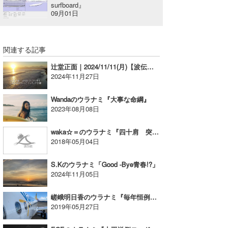
surfboard』
09月01日
関連する記事
辻堂正面｜2024/11/11(月)【波伝説ドローン】たっちーの空撮
2024年11月27日
Wandaのウラナミ『大事な命綱』
2023年08月08日
waka☆＝のウラナミ『四十肩 突然治った！！！（笑）』
2018年05月04日
S.Kのウラナミ「Good -Bye青春!?」
2024年11月05日
嵯峨明日香のウラナミ『毎年恒例の奄美大島』
2019年05月27日