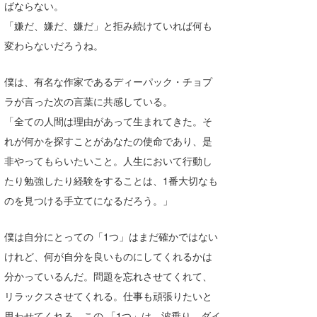
ばならない。
Core Surf Japan
「嫌だ、嫌だ、嫌だ」と拒み続けていれば何も
メディア
Naoya Kimoto
変わらないだろうね。
波伝説アンバサダー/プロライダー
mitsuteru Kamio
SURFMEDIA
僕は、有名な作家であるディーパック・チョプ
ラが言った次の言葉に共感している。
波伝説スタッフ
Yasunari Inoue
Colors MAGAZINE
福島寿実子
「全ての人間は理由があって生まれてきた。そ
Yoshiyuki Obata
WAVAL
中浦“JET”章
☆加藤
波伝説
れが何かを探すことがあなたの使命であり、是
非やってもらいたいこと。人生において行動し
arukasvision
嵯峨明日香
+☆maki☆+
たり勉強したり経験をすることは、1番大切なも
DELTA FORCE SURF
進士剛光
Aichan
のを見つける手立てになるだろう。」
CBA Films
田原啓江
chan-U
僕は自分にとっての「1つ」はまだ確かではない
熊谷素子
植村未来
ECE
けれど、何が自分を良いものにしてくれるかは
分かっているんだ。問題を忘れさせてくれて、
NOBUFUKU
G◎Da
リラックスさせてくれる。仕事も頑張りたいと
大野”MAR”修聖
H
思わせてくれる。この 「1つ」は、波乗り、ダイ