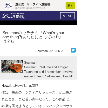
波伝説 サーフィン波情報
開く
波の情報を波伝説アプリでみる
MENU
ニュース
ヘルプ
マイホーム
Soulmanのウラナミ『What’s your
Core Surf Japan
one thing?(あなたにとっての1つ
ログイン
は？)』
コンテスト
新規会員登録
Soulman
2018.06.29
ファッション/グッズ
波情報･概況
アート＆エンタメ
Soulman
波予想ツール
WAVE HUNTER
Soulman："Tell me and I forget.
Teach me and I remember. Involve
コラム
気象情報
me and I learn." --Benjamin Franklin
トラベル
ニュース
Howzit…Howzit…元気!?
ショップ情報
僕は、映画の「シティスリッカーズ」が上映さ
サーフィンエリアガイド
れたとき、まだ若い青年だった。この作品は、
ショップ情報
ウラナミ
会員メニュー
40歳を迎えようとしているマンハッタンのサラ