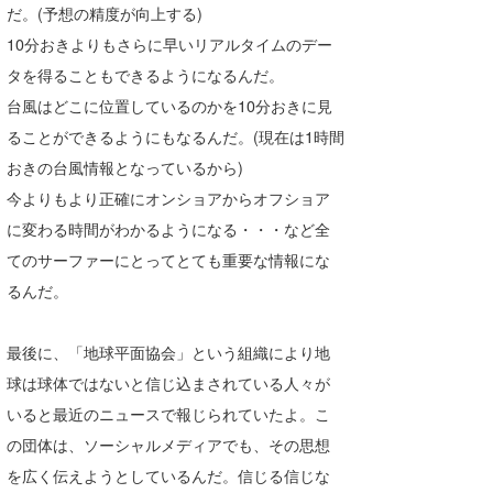
だ。(予想の精度が向上する)
wanda
10分おきよりもさらに早いリアルタイムのデー
タを得ることもできるようになるんだ。
予報士 hiro.
台風はどこに位置しているのかを10分おきに見
banpaku
ることができるようにもなるんだ。(現在は1時間
おきの台風情報となっているから)
Mr.K
今よりもより正確にオンショアからオフショア
chappy
に変わる時間がわかるようになる・・・など全
てのサーファーにとってとても重要な情報にな
Romisea
るんだ。
最後に、「地球平面協会」という組織により地
球は球体ではないと信じ込まされている人々が
いると最近のニュースで報じられていたよ。こ
の団体は、ソーシャルメディアでも、その思想
を広く伝えようとしているんだ。信じる信じな