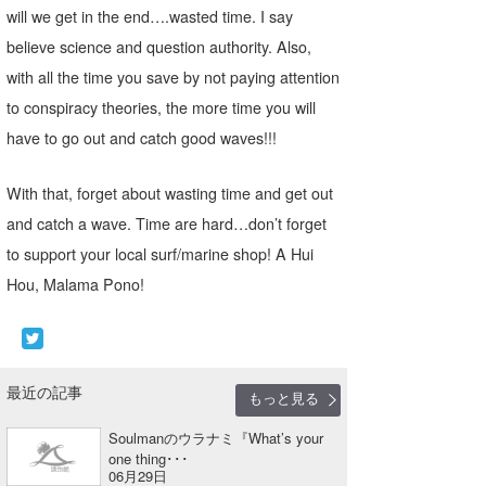
will we get in the end….wasted time. I say
believe science and question authority. Also,
with all the time you save by not paying attention
to conspiracy theories, the more time you will
have to go out and catch good waves!!!
With that, forget about wasting time and get out
and catch a wave. Time are hard…don’t forget
to support your local surf/marine shop! A Hui
Hou, Malama Pono!
最近の記事
もっと見る
Soulmanのウラナミ『What’s your
one thing･･･
06月29日