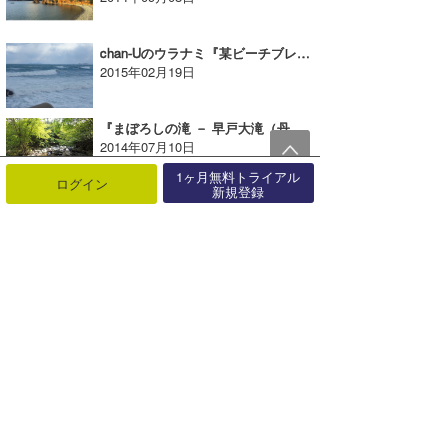
chan-Uのウラナミ『某ビーチブレイク』
2015年02月19日
『まぼろしの滝 － 早戸大滝（丹沢） を探して』たっちーのウラナミ
2014年07月10日
1ヶ月無料トライアル
ログイン
新規登録
☆加藤のウラナミ『初動負荷トレーニングの大きな魅力vol.1』
2018年06月30日
三輪予報士のウラナミ『この道』
2015年08月25日
☆加藤のウラナミ『One Life.One Chance.』
2026年02月19日