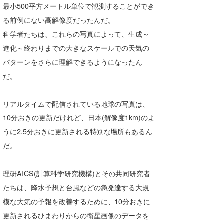
最小500平方メートル単位で観測することができ
喜納海人
KID
る前例にない高解像度だったんだ。
KOBU
科学者たちは、これらの写真によって、生成～
進化～終わりまでの大きなスケールでの天気の
KY
パターンをさらに理解できるようになったん
MIN
だ。
mitz
リアルタイムで配信されている地球の写真は、
OYZ
10分おきの更新だけれど、日本(解像度1km)のよ
うに2.5分おきに更新される特別な場所もあるん
S.K
だ。
Soulman
理研AICS(計算科学研究機構)とその共同研究者
VAGY
たちは、降水予想と台風などの急発達する大規
waka☆=
模な大気の予報を改善するために、10分おきに
更新されるひまわりからの衛星画像のデータを
YUKI☆