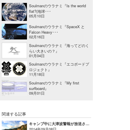
Soulmanのウラナミ『Is the world
flat?(地球･･･
05月10日
Soulmanのウラナミ『SpaceX と
Falcon Heavy･･･
02月16日
Soulmanのウラナミ『海ってどのく
らい大きいの？』
01月04日
Soulmanのウラナミ『エコボードプ
ロジェクト』
11月18日
Soulmanのウラナミ『My first
surfboard』
09月01日
関連する記事
キャンプ中に大津波警報が放送された結果｜MINのウラナミVol.268
2014年09月08日