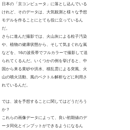
日本の「京コンピュータ」に落とし込んでいる
たっちー
けれど、そのデータは、大気観測と様々な予想
モデルを作ることにとても役に立っているん
ハンマー
だ。
まっきー
さらに進んだ撮影では、火山灰による粒子汚染
三輪予報士
や、植物の健康状態から、そして気まぐれな嵐
などを、16の波長帯でフルカラーで撮影して送
小川予報士
られてくるんだ。いくつかの例を挙げると、中
上田純子
国から来る黄砂や洪水、積乱雲による突風、火
山の噴火活動、風のベクトル解析などに利用さ
上條将美
れているんだ。
唐澤予報士
では、波を予想することに関してはどうだろう
SancheZ
か？
ゴン
これらの画像データによって、良い初期値のデ
ータ同化とインプットができるようになるん
米山予報士