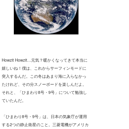
湘南
お知らせ
今月のプレゼント
千葉北
その他
伊豆
ルール＆How to
千葉南
VOTE!
大阪
Howzit Howzit…元気？暖かくなってきて本当に
サーファーズ
四国
嬉しいね！僕は、これからサーフィンモードに
沖縄
突入するんだ。この冬はあまり海に入らなかっ
たけれど、その分スノーボードを楽しんだよ。
それと、「ひまわり8号・9号」について勉強し
ていたんだ。
「ひまわり8号・9号」は、日本の気象庁が運用
する2つの静止衛星のこと。三菱電機がアメリカ
ライター/寄稿メディア