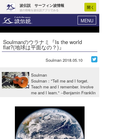
波伝説 サーフィン波情報
開く
波の情報を波伝説アプリでみる
MENU
ニュース
ヘルプ
マイホーム
Soulmanのウラナミ『Is the world
Core Surf Japan
flat?(地球は平面なの？)』
ログイン
コンテスト
新規会員登録
Soulman
2018.05.10
ファッション/グッズ
波情報･概況
Soulman
アート＆エンタメ
Soulman："Tell me and I forget.
波予想ツール
WAVE HUNTER
Teach me and I remember. Involve
me and I learn." --Benjamin Franklin
コラム
気象情報
トラベル
ニュース
ショップ情報
サーフィンエリアガイド
ショップ情報
ウラナミ
会員メニュー