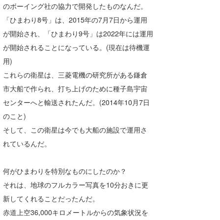
のボーイング社の協力で開発したものなんだ。
Core Surf Japan
「ひまわり8号」は、2015年の7月7日から運用
メディア
Naoya Kimoto
が開始され、「ひまわり9号」は2022年には運用
が開始されることになっている。(現在は待機運
波伝説アンバサダー/プロライダー
mitsuteru Kamio
SURFMEDIA
用)
波伝説スタッフ
Yasunari Inoue
Colors MAGAZINE
福島寿実子
これらの衛星は、三菱電機の研究所がある鎌倉
市大船で作られ、打ち上げのために種子島宇宙
Yoshiyuki Obata
WAVAL
中浦“JET”章
☆加藤
波伝説
センターへと輸送されたんだ。(2014年10月7日
arukasvision
嵯峨明日香
+☆maki☆+
のこと)
そして、この衛星は今でも大船の施設で運用さ
DELTA FORCE SURF
進士剛光
Aichan
れているんだ。
CBA Films
田原啓江
chan-U
何がひまわりを特別なものにしたのか？
熊谷素子
植村未来
ECE
それは、地球のフルカラー写真を10分おきに更
NOBUFUKU
G◎Da
新してくれることだったんだ。
赤道上空36,000キロメートルからの気象状況を
大野”MAR”修聖
H