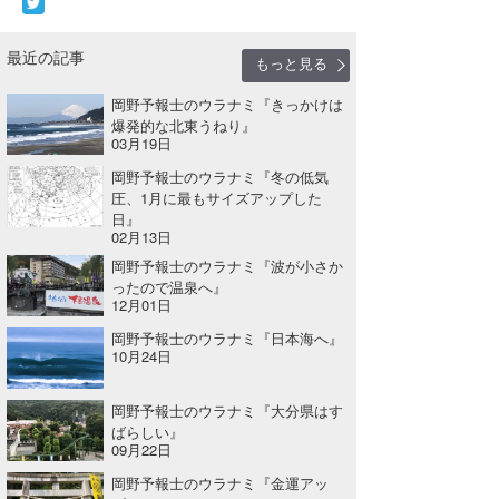
最近の記事
もっと見る
岡野予報士のウラナミ『きっかけは
爆発的な北東うねり』
03月19日
岡野予報士のウラナミ『冬の低気
圧、1月に最もサイズアップした
日』
02月13日
岡野予報士のウラナミ『波が小さか
ったので温泉へ』
12月01日
岡野予報士のウラナミ『日本海へ』
10月24日
岡野予報士のウラナミ『大分県はす
ばらしい』
09月22日
岡野予報士のウラナミ『金運アッ