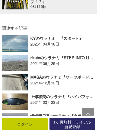
プ！？』
08月15日
関連する記事
KYのウラナミ 『スタート』
2025年04月18日
rikutoのウラナミ『STEP INTO LIQUID』
2021年06月25日
MASAのウラナミ『サーフボードが泣いている』
2021年12月13日
上條将美のウラナミ『ハイパフォーマンスボード』
2021年03月23日
嵯峨明日香のウラナミ『奄美女子旅』
2016年03月28日
1ヶ月無料トライアル
ログイン
新規登録
ayaのウラナミ『初体験！！』