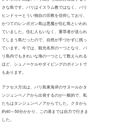
Core Surf Japan
さな島です。バリはイスラム教ではなく、バリ
ヒンドゥーとうい独自の宗教を信仰しており、
メディア
Naoya Kimoto
かつてのレンボガン島は悪魔が住む島といわれ
波伝説アンバサダー/プロライダー
mitsuteru Kamio
SURFMEDIA
ていました。住む人もいなく、重罪者が送られ
てしまう島だったので、自然が手づかずに残っ
波伝説スタッフ
Yasunari Inoue
Colors MAGAZINE
福島寿実子
ています。今では、観光名所の一つとなり、バ
Yoshiyuki Obata
WAVAL
中浦“JET”章
☆加藤
波伝説
リ島内でもきれいな海の一つとして数えられる
ほど、シュノーケルやダイビングのポイントで
arukasvision
嵯峨明日香
+☆maki☆+
もあります。
DELTA FORCE SURF
進士剛光
Aichan
アクセス方法は、バリ島東海岸のサヌールかタ
CBA Films
田原啓江
chan-U
ンジュンベノアから出発するのが一般的で、私
熊谷素子
植村未来
ECE
たちはタンジュンベノアからでした。クタから
約40～50分かかり、この港までは自力で行きま
NOBUFUKU
G◎Da
した。
大野”MAR”修聖
H