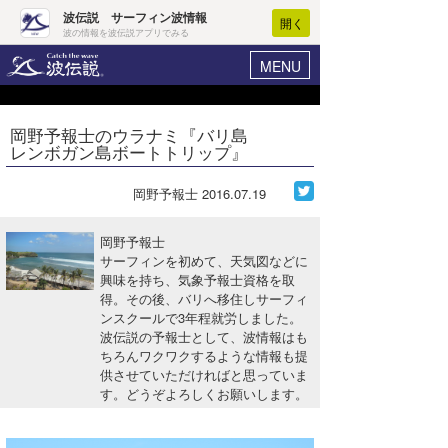
波伝説 サーフィン波情報
開く
波の情報を波伝説アプリでみる
MENU
ニュース
ヘルプ
マイホーム
岡野予報士のウラナミ『バリ島
Core Surf Japan
レンボガン島ボートトリップ』
ログイン
コンテスト
新規会員登録
岡野予報士
2016.07.19
ファッション/グッズ
波情報･概況
岡野予報士
アート＆エンタメ
サーフィンを初めて、天気図などに
波予想ツール
WAVE HUNTER
興味を持ち、気象予報士資格を取
得。その後、バリへ移住しサーフィ
コラム
気象情報
ンスクールで3年程就労しました。
波伝説の予報士として、波情報はも
トラベル
ニュース
ちろんワクワクするような情報も提
供させていただければと思っていま
ショップ情報
サーフィンエリアガイド
す。どうぞよろしくお願いします。
ショップ情報
ウラナミ
会員メニュー