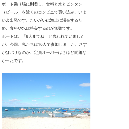
ボート乗り場に到着し、食料と水とビンタン
喜納海人
KID
（ビール）を近くのコンビニで買い込み、いよ
KOBU
いよ出発です。たいがいは海上に滞在するた
め、食料や水は持参するのが無難です。
KY
ボートは、「8人までね」と言われていました
MIN
が、今回、私たちは10人で参加しました。さす
がはバリなのか、定員オーバーはさほど問題な
mitz
かったです。
OYZ
S.K
Soulman
VAGY
waka☆=
YUKI☆