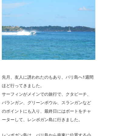
湘南
お知らせ
今月のプレゼント
千葉北
その他
伊豆
ルール＆How to
千葉南
VOTE!
大阪
サーファーズ
四国
先月、友人に誘われたのもあり、バリ島へ1週間
沖縄
ほど行ってきました。
サーフィンがメインでの旅行で、クタビーチ、
バランガン、グリーンボウル、スランガンなど
のポイントにも入り、最終日にはボートをチャ
ーターして、レンボガン島に行きました。
ライター/寄稿メディア
レンボガン島は、バリ島から南東に位置する小