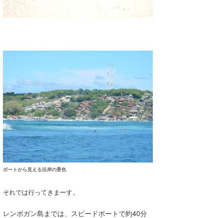
たっちー
ハンマー
まっきー
三輪予報士
小川予報士
上田純子
上條将美
唐澤予報士
ボートから見える沿岸の景色
SancheZ
それでは行ってきまーす。
ゴン
レンボガン島までは、スピードボートで約40分
米山予報士