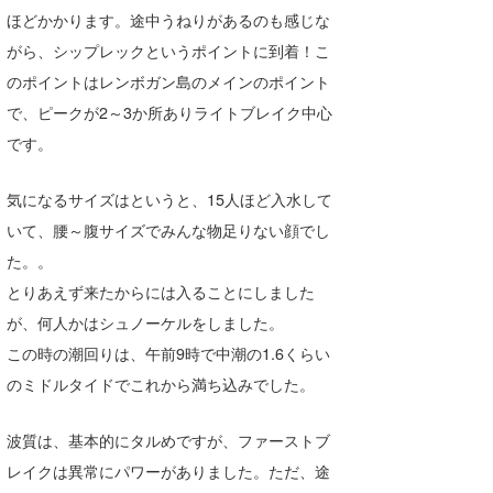
ほどかかります。途中うねりがあるのも感じな
wanda
がら、シップレックというポイントに到着！こ
予報士 hiro.
のポイントはレンボガン島のメインのポイント
で、ピークが2～3か所ありライトブレイク中心
banpaku
です。
Mr.K
気になるサイズはというと、15人ほど入水して
chappy
いて、腰～腹サイズでみんな物足りない顔でし
Romisea
た。。
とりあえず来たからには入ることにしました
が、何人かはシュノーケルをしました。
この時の潮回りは、午前9時で中潮の1.6くらい
のミドルタイドでこれから満ち込みでした。
波質は、基本的にタルめですが、ファーストブ
レイクは異常にパワーがありました。ただ、途