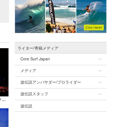
ライター/寄稿メディア
Core Surf Japan
メディア
Naoya Kimoto
波伝説アンバサダー/プロライダー
mitsuteru Kamio
SURFMEDIA
波伝説スタッフ
Yasunari Inoue
Colors MAGAZINE
福島寿実子
MASAのウラナミ『ジャック・ジョンソン、サーフィン』
波伝説
Yoshiyuki Obata
WAVAL
中浦“JET”章
☆加藤
arukasvision
嵯峨明日香
+☆maki☆+