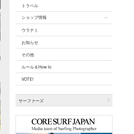
トラベル
ショップ情報
ウラナミ
ショップ情報
お知らせ
湘南
その他
千葉北
ルール＆How to
伊豆
VOTE!
千葉南
大阪
サーファーズ
四国
沖縄