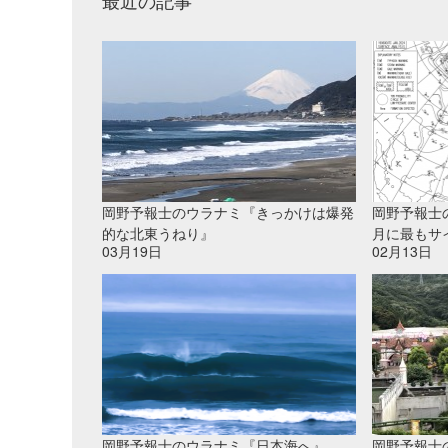
最近の記事
岡野予報士のウラナミ『きっかけは爆発
岡野予報士
的な北東うねり』
月に最もサ
03月19日
02月13日
岡野予報士のウラナミ『日本海へ』
岡野予報士