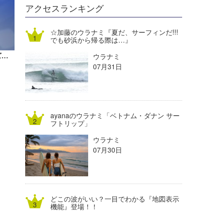
DELTA FORCE SURF
進士剛光
Aichan
アクセスランキング
CBA Films
田原啓江
chan-U
☆加藤のウラナミ『夏だ、サーフィンだ!!!
でも砂浜から帰る際は…』
熊谷素子
植村未来
ECE
T.N改めナッカルビのウラナミ『バグズアタック』
ウラナミ
NOBUFUKU
G◎Da
07月31日
大野”MAR”修聖
H
喜納海人
KID
ayanaのウラナミ「ベトナム・ダナン サー
KOBU
フトリップ」
ウラナミ
KY
07月30日
MIN
mitz
どこの波がいい？一目でわかる『地図表示
OYZ
機能』登場！！