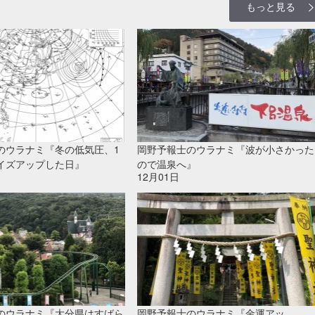
もっと見る
のウラナミ『冬の低気圧、1
岡野予報士のウラナミ『波が小さかった
イズアップした日』
ので温泉へ』
12月01日
のウラナミ『大分県はすばら
岡野予報士のウラナミ『金運アッ