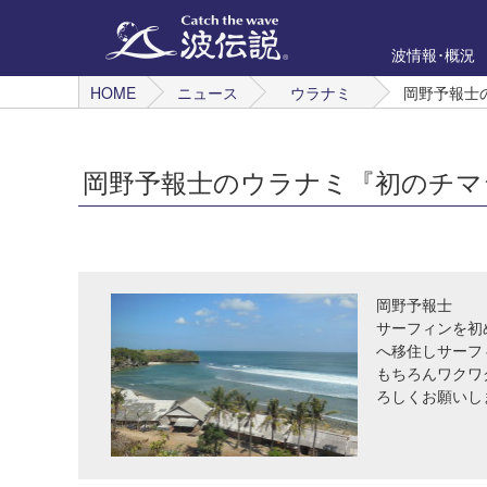
波情報･概況
HOME
ニュース
ウラナミ
岡野予報士
岡野予報士のウラナミ『初のチマ
岡野予報士
サーフィンを初
へ移住しサーフ
もちろんワクワ
ろしくお願いし