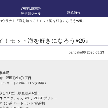
気象情報
波予想ツール
u88のウラナミ『海を知って！モット海を好きになろう♥25』
知って！モット海を好きになろう♥25』
banpaku88
2020.03.23
事業局
都中野区弥生町1丁目
（ショート/25年・ロング/5年）
少しでB型（検査結果A型）
/ウニタライカSPG、ZEST/ブリトー
スミン茶/ハートランド/緑茶割