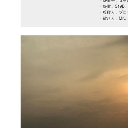
・好歌手：安室
・好歌：S19B、Sa
・尊敬人：プロ
・欲超人：MK、K