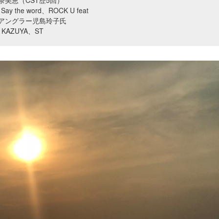
奈美恵（CST歴5回）
y the word、ROCK U feat
アングラー児島玲子氏
AZUYA、ST