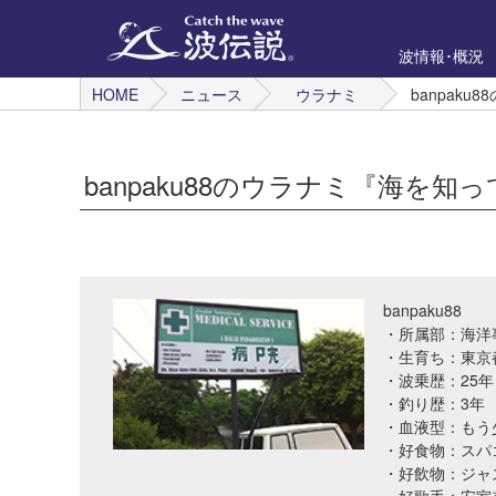
波情報･概況
HOME
ニュース
ウラナミ
banpak
banpaku88のウラナミ『海を
banpaku88
・所属部：海洋
・生育ち：東京
・波乗歴：25年
・釣り歴：3年
・血液型：もう
・好食物：スパゴ
・好飲物：ジャ