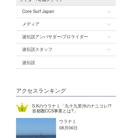
Core Surf Japan
メディア
Naoya Kimoto
波伝説アンバサダー/プロライダー
mitsuteru Kamio
SURFMEDIA
波伝説スタッフ
Yasunari Inoue
Colors MAGAZINE
福島寿実子
波伝説
Yoshiyuki Obata
WAVAL
中浦“JET”章
☆加藤
arukasvision
嵯峨明日香
+☆maki☆+
DELTA FORCE SURF
進士剛光
Aichan
アクセスランキング
CBA Films
田原啓江
chan-U
S.Kのウラナミ「九十九里沖のナニコレ!?
首都圏CCS事業とは?」
熊谷素子
植村未来
ECE
ウラナミ
NOBUFUKU
G◎Da
08月06日