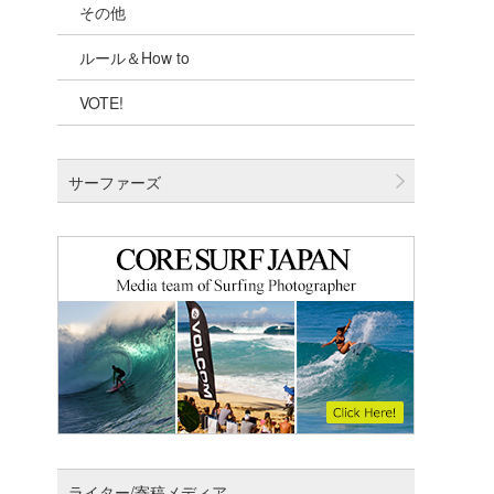
その他
千葉北
ルール＆How to
伊豆
VOTE!
千葉南
大阪
サーファーズ
四国
沖縄
ライター/寄稿メディア