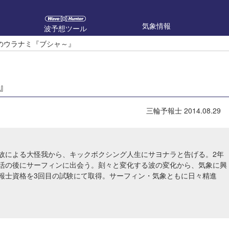
気象情報
波予想ツール
のウラナミ『ブシャ～』
』
三輪予報士
2014.08.29
故による大怪我から、キックボクシング人生にサヨナラと告げる。2年
活の後にサーフィンに出会う。刻々と変化する波の変化から、気象に興
報士資格を3回目の試験にて取得。サーフィン・気象ともに日々精進