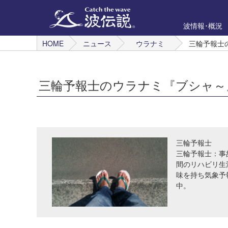
波情報･概況
HOME
ニュース
ウラナミ
三輪予報士
三輪予報士のウラナミ『ブシャ～
三輪予報士
三輪予報士：事
間のリハビリ生
味を持ち気象予
中。