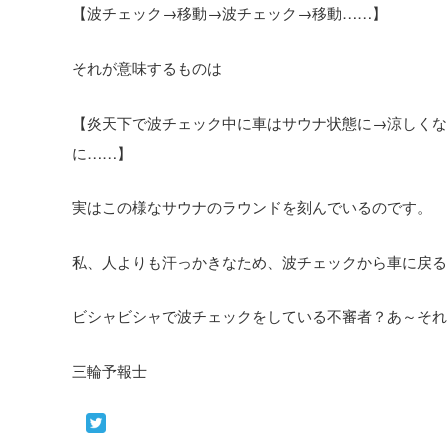
【波チェック→移動→波チェック→移動……】
それが意味するものは
【炎天下で波チェック中に車はサウナ状態に→涼しくな
に……】
実はこの様なサウナのラウンドを刻んでいるのです。
私、人よりも汗っかきなため、波チェックから車に戻る
ビシャビシャで波チェックをしている不審者？あ～それ
三輪予報士