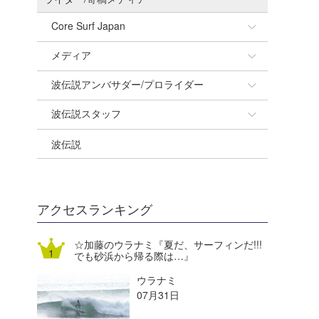
Core Surf Japan
メディア
Naoya Kimoto
波伝説アンバサダー/プロライダー
mitsuteru Kamio
SURFMEDIA
波伝説スタッフ
Yasunari Inoue
Colors MAGAZINE
福島寿実子
波伝説
Yoshiyuki Obata
WAVAL
中浦“JET”章
☆加藤
arukasvision
嵯峨明日香
+☆maki☆+
DELTA FORCE SURF
進士剛光
Aichan
アクセスランキング
CBA Films
田原啓江
chan-U
☆加藤のウラナミ『夏だ、サーフィンだ!!!
でも砂浜から帰る際は…』
熊谷素子
植村未来
ECE
ウラナミ
NOBUFUKU
G◎Da
07月31日