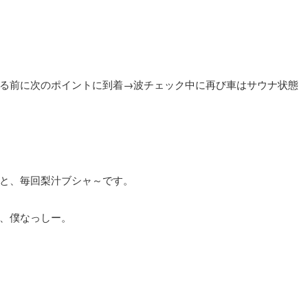
る前に次のポイントに到着→波チェック中に再び車はサウナ状態
と、毎回梨汁ブシャ～です。
、僕なっしー。