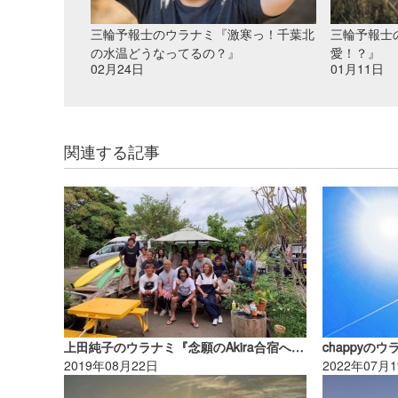
三輪予報士のウラナミ『激寒っ！千葉北
三輪予報士
の水温どうなってるの？』
愛！？』
02月24日
01月11日
関連する記事
上田純子のウラナミ『念願のAkira合宿へ！』
chappy
2019年08月22日
2022年07月