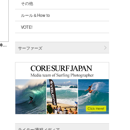
その他
千葉北
ルール＆How to
伊豆
VOTE!
千葉南
大阪
米山予報士のウラナミ『サーフィンの神と呼ばれる男～360度で体感するハワイの海』
サーファーズ
四国
沖縄
ライター/寄稿メディア