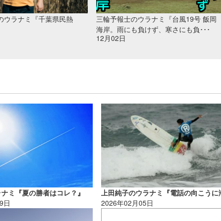
のウラナミ『千葉県民熱
三輪予報士のウラナミ『台風19号 飯岡
海岸。雨にも負けず、寒さにも負･･･
12月02日
のウラナミ『夏の勝者はコレ？』
19日
2026年02月05日