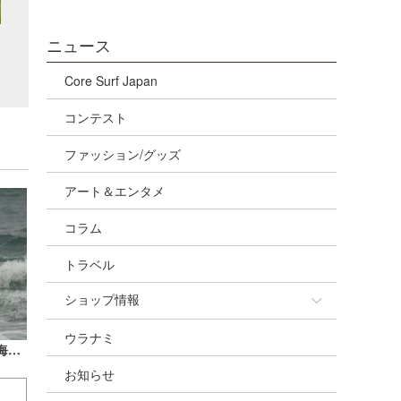
ニュース
Core Surf Japan
コンテスト
ファッション/グッズ
アート＆エンタメ
コラム
トラベル
ショップ情報
ウラナミ
ショップ情報
上田純子のウラナミ『電話の向こうに海があった ― 波情報・ダイヤルQ2時代』
お知らせ
湘南